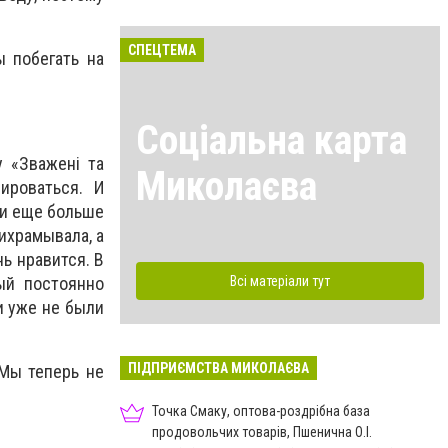
СПЕЦТЕМА
ы побегать на
Соціальна карта
у «Зважені та
Миколаєва
ироваться. И
 и еще больше
ихрамывала, а
нь нравится. В
Всі матеріали тут
ый постоянно
и уже не были
ПІДПРИЄМСТВА МИКОЛАЄВА
 Мы теперь не
Точка Смаку, оптова-роздрібна база
продовольчих товарів, Пшенична О.І.