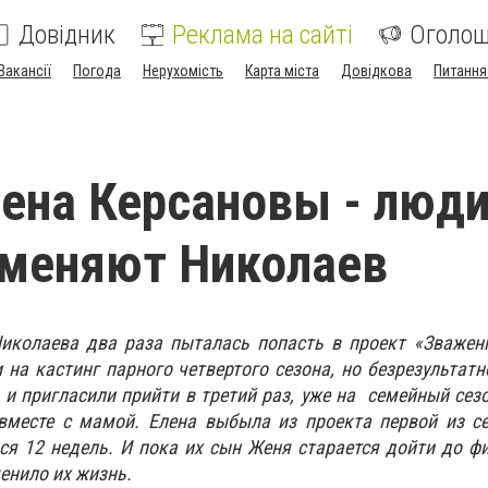
Довідник
Реклама на сайті
Оголо
Вакансії
Погода
Нерухомість
Карта міста
Довідкова
Питання
лена Керсановы - люди
 меняют Николаев
иколаева два раза пыталась попасть в проект «Зважені
 на кастинг парного четвертого сезона, но безрезультатн
 и пригласили прийти в третий раз, уже на семейный сезо
вместе с мамой. Елена выбыла из проекта первой из се
ся 12 недель. И пока их сын Женя старается дойти до фи
менило их жизнь.