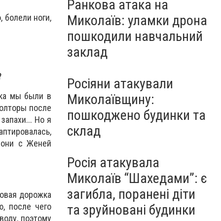
Ранкова атака на
 болели ноги,
Миколаїв: уламки дрона
пошкодили навчальний
заклад
?
Росіяни атакували
ока мы были в
Миколаївщину:
полторы после
пошкоджено будинки та
апахи... Но я
склад
аптировалась,
а они с Женей
Росія атакувала
Миколаїв “Шахедами”: є
загибла, поранені діти
говая дорожка
, после чего
та зруйновані будинки
воду, поэтому