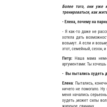
Более того, они уже к
тренироваться, как жить
- Елена, почему на пар
- Я как-то даже не рас
хотела дать возможнос
возьмут. А если и возьм
этот, семейный, сезон, и
Петр:
Наша мама немно
аргументами: Ты хочешь
- Вы пытались худеть 
Елена
: Пытались, конеч
ничего не помогало. Ну 
меня начались серьезны
худеть ,может силы вол
жареное, свинину.