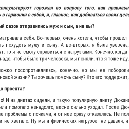
онсультируют горожан по вопросу того, как правильн
 в гармонии с собой, и, главное, как добиваться своих цел
ный сезон отправились муж и сын, а не вы?
сматривала себя. Во-первых, очень хотели, чтобы прошел
ть похудеть мужу и сыну. А во-вторых, я была уверена
ут, то я не смогу справиться с нагрузками. Конечно, когда
 надо, чтобы было три человека, мы поняли, что я тоже иду.
жко посопротивлялась, конечно, но мы ее поборол
 новой жизни? Ты хочешь помочь сыну? Кто его поддержит,
до проекта?
но! И на диетах сидели, и такую популярную диету Дюкан
или помогало ненадолго, весне сильно уходил. После Дюка
е проблемы с почками, я от нее сразу отказалась. Не по
и не хватало. Ну мы и физических нагрузок не давали, и 