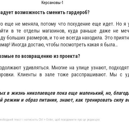
Керсановы-1
 радует возможность сменить гардероб?
его еще не меняла, потому что похудение еще идет. Но я 
айти в те отделы магазинов, куда раньше даже не меч
у больших размеров, и то не всегда находила. Это приятн
шмар! Иногда достаю, чтобы посмотреть какая я была…
акомые по возвращению из проекта?
одолжают удивляться. Многие на улице узнают, подходя
нировки. Клиенты в зале тоже расспрашивают. Мы с у
ых в жизнь николаевцев пока еще маленький, но, благод
 режим и образ питания, знают, как тренировать силу в
бхідний текст і натисніть Ctrl + Enter, щоб повідомити про це редакцію