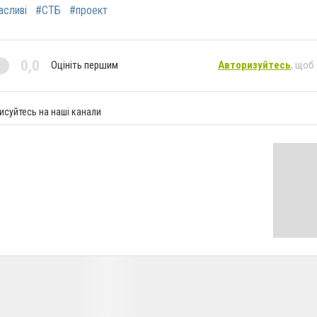
асливі
#СТБ
#проект
0,0
Оцініть першим
Авторизуйтесь
, щоб
исуйтесь на наші канали