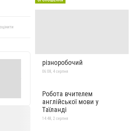
 оцінити
різноробочий
06:08, 4 серпня
Робота вчителем
англійської мови у
Таїланді
14:48, 2 серпня