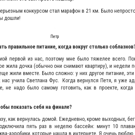
ерьезным конкурсом стал марафон в 21 км. Было непросто,
мы дошли!
Петр
ть правильное питание, когда вокруг столько соблазнов
мой первой из нас, поэтому мне было тяжелее всего. П
ире жила дочка (обычно они снимают квартиру), и недели 
е жили вместе. Было сложно: у них другое питание, эти з
к нас учила Светлана Фус. Когда вернулся Петя, я уже ад
е, не надо было самому готовить, как в проекте, когд
чтобы показать себя на финале?
разу, как вернулась домой. Ежедневно, кроме выходных, бе
одключила пять раз в неделю бассейн: минут 10 плаваю
ва-аэробики, которые нашла в интернете. Я очень люблю 