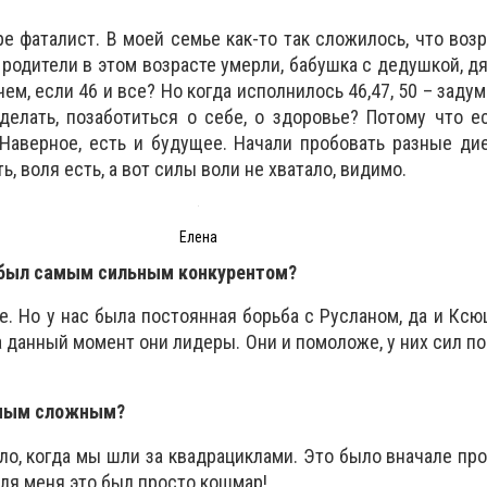
ре фаталист. В моей семье как-то так сложилось, что возр
родители в этом возрасте умерли, бабушка с дедушкой, дяд
чем, если 46 и все? Но когда исполнилось 46,47, 50 – заду
делать, позаботиться о себе, о здоровье? Потому что е
аверное, есть и будущее. Начали пробовать разные дие
ь, воля есть, а вот силы воли не хватало, видимо.
Елена
с был самым сильным конкурентом?
е. Но у нас была постоянная борьба с Русланом, да и Ксю
а данный момент они лидеры. Они и помоложе, у них сил по
амым сложным?
ло, когда мы шли за квадрациклами. Это было вначале про
для меня это был просто кошмар!