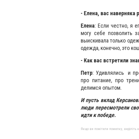
- Елена, вас наверняка
Елена
: Если честно, я 
могу себе позволить з
выискивала только одежд
одежда, конечно, это ко
- Как вас встретили зн
Петр
: Удивлялись и пр
про питание, про тре
делимся опытом.
И пусть вклад Керсанов
люди пересмотрели свой
идти к победе.
Якщо ви помітили помилку, виділіть нео