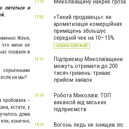
Миколаївщину накриє гроза
17:10
о питаться и
ей.
«Тихий продавець»: як
17:00
ароматизація комерційних
приміщень збільшує
середній чек на 10–15%
 именно Женя,
, что меня не
НОВИНИ КОМПАНІЙ
 нас позвали в
Підприємці Миколаївщини
16:10
можуть отримати до 200
и серьезными
тисяч гривень: триває
 если на мы?
прийом заявок
Робота Миколаїв: ТОП
15:10
а пробовала –
вакансій від міських
на, кстати, у
підприємств
лучалось дома
ели, конечно,
Вогонь ледь не знищив ліс
14:10