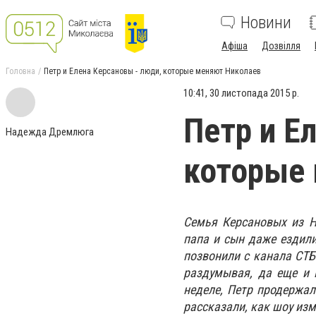
Новини
Афіша
Дозвілля
Головна
Петр и Елена Керсановы - люди, которые меняют Николаев
10:41, 30 листопада 2015 р.
Петр и Е
Надежда Дремлюга
которые
Семья Керсановых из Н
папа и сын даже ездили
позвонили с канала СТБ
раздумывая, да еще и 
неделе, Петр продержал
рассказали, как шоу из