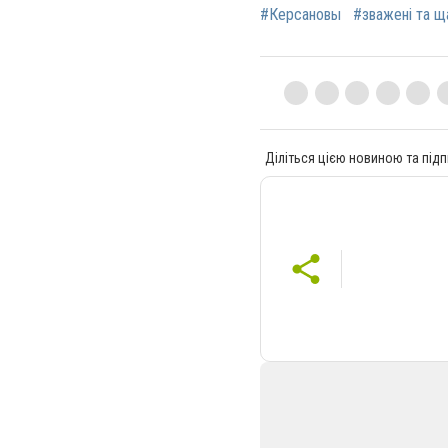
#Керсановы
#зважені та щ
Діліться цією новиною та підп