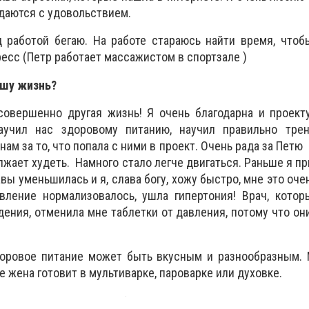
 даются с удовольствием.
д работой бегаю. На работе стараюсь найти время, чтоб
есс (Петр работает массажистом в спортзале )
ашу жизнь?
овершенно другая жизнь! Я очень благодарна и проект
аучил нас здоровому питанию, научил правильно трен
ам за то, что попала с ними в проект. Очень рада за Петю
жает худеть. Намного стало легче двигаться. Раньше я пр
авы уменьшилась и я, слава богу, хожу быстро, мне это оче
вление нормализовалось, ушла гипертония! Врач, котор
дения, отменила мне таблетки от давления, потому что он
здоровое питание может быть вкусным и разнообразным.
е жена готовит в мультиварке, пароварке или духовке.