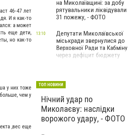
на Миколаївщині: за добу
рятувальники ліквідували
аст 46-47 лет
31 пожежу, - ФОТО
я. И я как-то
мался: а может
сть еще дети,
Депутати Миколаївської
13:10
ты, но как-то
міськради звернулися до
Верховної Ради та Кабміну
через дефіцит бюджету
ТОП НОВИНИ
ша у них тоже
больше, чем у
Нічний удар по
Миколаєву: наслідки
ворожого удару, - ФОТО
екта ,вес еще