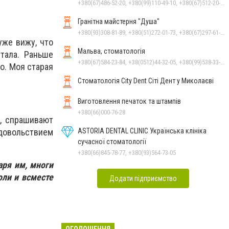
+380(67)486-52-20, +380(99)110-49-10, +380(67)512-20-35
Гранітна майстерня "Душа"
+380(93)308-81-89, +380(51)272-01-73, +380(67)297-61-89, +38(093) 308-81-96
уже вижу, что
Мальва, стоматологія
тала. Раньше
+380(67)584-23-84, +38(0512)44-32-05, +380(99)538-33-25, +380(63)977-35-54
о. Моя старая
Стоматологія City Dent Сіті Дент у Миколаєві
Виготовлення печаток та штампів
+380(66)000-76-28
т, спрашивают
ASTORIA DENTAL CLINIC Українська клініка
довольствием
сучасної стоматології
+380(66)845-78-77, +380(93)564-73-05
аря им, многи
оли и всместе
Додати підприємство
ОГОЛОШЕННЯ