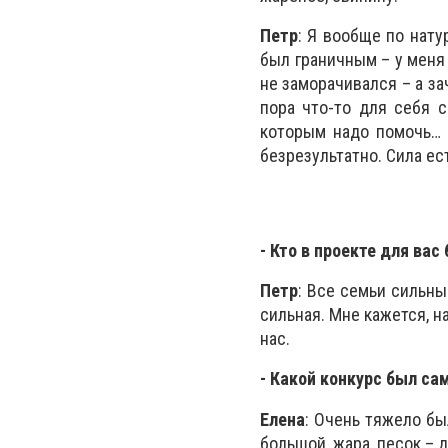
Петр
: Я вообще по нату
был граничным – у меня 
не заморачивался – а за
пора что-то для себя с
которым надо помочь… Н
безрезультатно. Сила ест
- Кто в проекте для ва
Петр
: Все семьи сильны
сильная. Мне кажется, н
нас.
- Какой конкурс был с
Елена
: Очень тяжело бы
большой, жара, песок – 