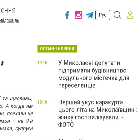
шення
Рус
-відповідь
ОСТАННІ НОВИНИ
,
У Миколаєві депутати
19:10
підтримали будівництво
модульного містечка для
переселенців
 та щасливі»,
Перший укус каракурта
18:10
о. А когда им
цього літа на Миколаївщині:
н, поехали не
жінку госпіталізували, -
мьи – на 9-й
ФОТО
нала, супруги