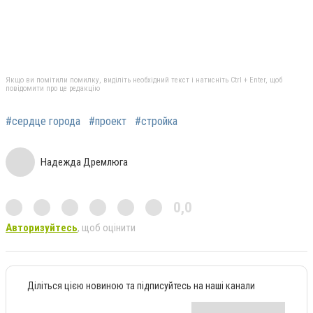
Якщо ви помітили помилку, виділіть необхідний текст і натисніть Ctrl + Enter, щоб
повідомити про це редакцію
#сердце города
#проект
#стройка
Надежда Дремлюга
0,0
Авторизуйтесь
, щоб оцінити
Діліться цією новиною та підписуйтесь на наші канали