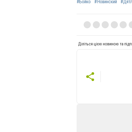
#Бойко
#Новинский
#Дят
Діліться цією новиною та підп