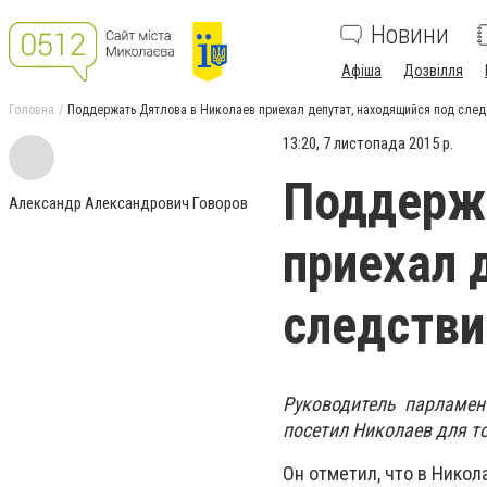
Новини
Афіша
Дозвілля
Головна
Поддержать Дятлова в Николаев приехал депутат, находящийся под сле
13:20, 7 листопада 2015 р.
Поддержа
Александр Александрович Говоров
приехал 
следств
Руководитель парламен
посетил Николаев для т
Он отметил, что в Нико