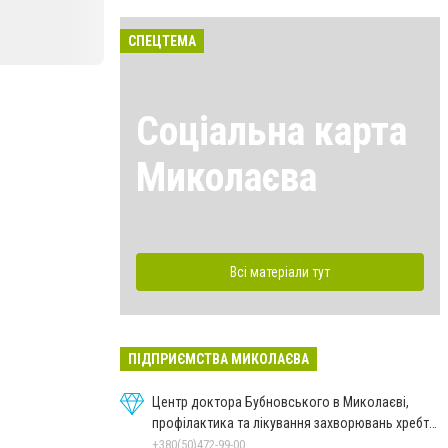
СПЕЦТЕМА
Соціальна карта
Миколаєва
Всі матеріали тут
ПІДПРИЄМСТВА МИКОЛАЄВА
Центр доктора Бубновського в Миколаєві,
профілактика та лікування захворювань хребта
і суглобів
+380(50)472-99-00