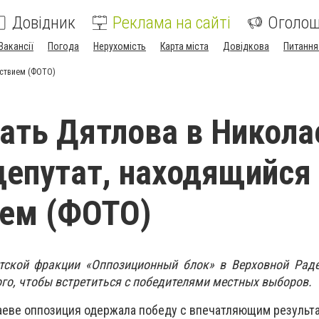
Довідник
Реклама на сайті
Оголо
Вакансії
Погода
Нерухомість
Карта міста
Довідкова
Питання
дствием (ФОТО)
ть Дятлова в Никола
депутат, находящийся
ием (ФОТО)
тской фракции «Оппозиционный блок» в Верховной Рад
ого, чтобы встретиться с победителями местных выборов.
лаеве оппозиция одержала победу с впечатляющим результ