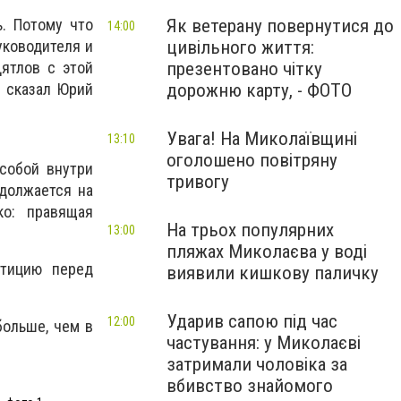
Як ветерану повернутися до
. Потому что
14:00
цивільного життя:
уководителя и
презентовано чітку
Дятлов с этой
дорожню карту, - ФОТО
– сказал Юрий
Увага! На Миколаївщині
13:10
оголошено повітряну
 собой внутри
тривогу
одолжается на
ко: правящая
На трьох популярних
13:00
пляжах Миколаєва у воді
етицию перед
виявили кишкову паличку
Ударив сапою під час
12:00
больше, чем в
частування: у Миколаєві
затримали чоловіка за
вбивство знайомого