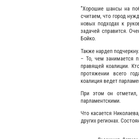
"Хорошие шансы на поб
считаем, что город нуж
новых подходах к руко
задачей справится. Оче
Бойко.
Также нардеп подчеркну
– То, чем занимается 
правящей коалиции. Кто
протяжении всего год
коалиция ведет парламен
При этом он отметил,
парламентскими.
Что касается Николаева
других регионах. Состоя