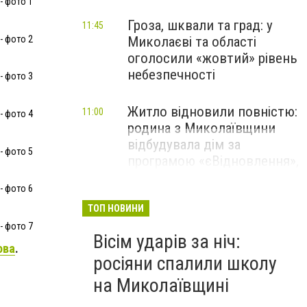
- фото 1
Гроза, шквали та град: у
11:45
- фото 2
Миколаєві та області
оголосили «жовтий» рівень
небезпечності
- фото 3
Житло відновили повністю:
11:00
- фото 4
родина з Миколаївщини
відбудувала дім за
- фото 5
програмою «єВідновлення»,
- ФОТО
- фото 6
ТОП НОВИНИ
- фото 7
Вісім ударів за ніч:
ова
.
росіяни спалили школу
на Миколаївщині