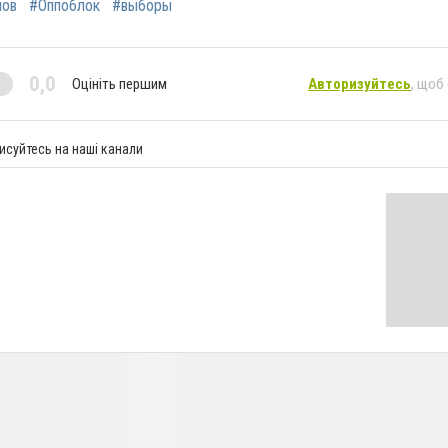
лов
#Оппоблок
#выборы
0,0
Оцініть першим
Авторизуйтесь
, щоб
исуйтесь на наші канали