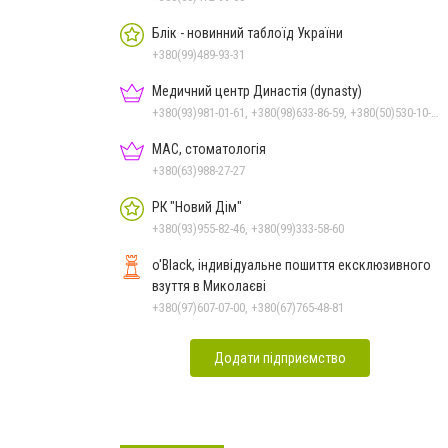
Блік - новинний таблоїд України
+380(99)489-93-31
Медичний центр Династія (dynasty)
+380(93)981-01-61, +380(98)633-86-59, +380(50)530-10-31
МАС, стоматологія
+380(63)988-27-27
РК "Новий Дім"
+380(93)955-82-46, +380(99)333-58-60
o'Black, індивідуальне пошиття ексклюзивного
взуття в Миколаєві
+380(97)607-07-00, +380(67)765-48-81
Додати підприємство