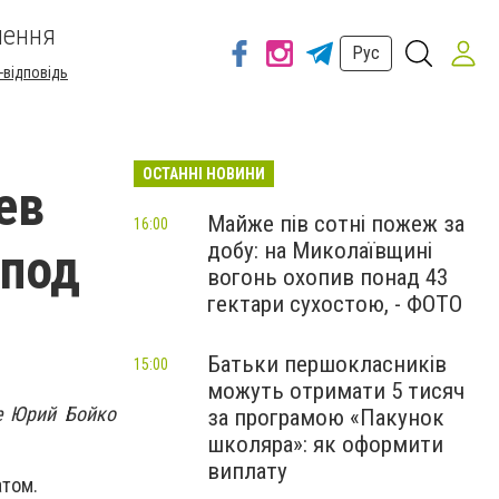
шення
Рус
-відповідь
ОСТАННІ НОВИНИ
ев
Майже пів сотні пожеж за
16:00
добу: на Миколаївщині
 под
вогонь охопив понад 43
гектари сухостою, - ФОТО
Батьки першокласників
15:00
можуть отримати 5 тисяч
е Юрий Бойко
за програмою «Пакунок
школяра»: як оформити
виплату
атом.