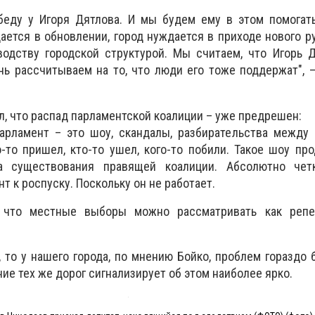
еду у Игоря Дятлова. И мы будем ему в этом помогать
дается в обновлении, город нуждается в приходе нового р
водству городской структурой. Мы считаем, что Игорь 
нь рассчитываем на то, что люди его тоже поддержат", 
л, что распад парламентской коалиции – уже предрешен:
парламент – это шоу, скандалы, разбирательства между
-то пришел, кто-то ушел, кого-то побили. Такое шоу пр
а существования правящей коалиции. Абсолютно чет
т к роспуску. Поскольку он не работает.
 что местные выборы можно рассматривать как реп
, то у нашего города, по мнению Бойко, проблем гораздо 
ние тех же дорог сигнализирует об этом наиболее ярко.