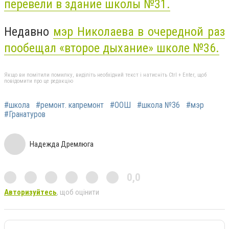
перевели в здание школы №31.
Недавно
мэр Николаева в очередной раз
пообещал «второе дыхание» школе №36.
Якщо ви помітили помилку, виділіть необхідний текст і натисніть Ctrl + Enter, щоб
повідомити про це редакцію
#школа
#ремонт. капремонт
#ООШ
#школа №36
#мэр
#Гранатуров
Надежда Дремлюга
0,0
Авторизуйтесь
, щоб оцінити