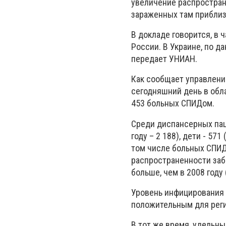
увеличение распростран
зараженных там приблиз
В докладе говорится, в
России. В Украине, по д
передает УНИАН.
Как сообщает управлени
сегодняшний день в обл
453 больных СПИДом.
Среди диспансерных паци
году – 2 188), дети - 57
том числе больных СПИДо
распространенности забо
больше, чем в 2008 году (
Уровень инфицирования б
положительным для реги
В тот же время, удельн