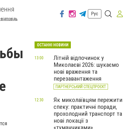
шення
Рус
-відповідь
ОСТАННІ НОВИНИ
рьбы
Літній відпочинок у
13:00
Миколаєві 2026: шукаємо
нові враження та
перезавантаження
е
ПАРТНЕРСЬКИЙ СПЕЦПРОЄКТ
Як миколаївцям пережити
12:30
спеку: практичні поради,
прохолодний транспорт та
нові локації з
тся
«туманчиками»