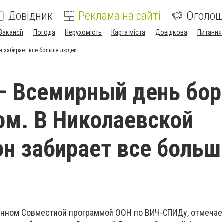
Довідник
Реклама на сайті
Оголо
Вакансії
Погода
Нерухомість
Карта міста
Довідкова
Питання
н забирает все больше людей
– Всемирный день бо
м. В Николаевской
он забирает все больш
енном Совместной программой ООН по ВИЧ-СПИДу, отмечае