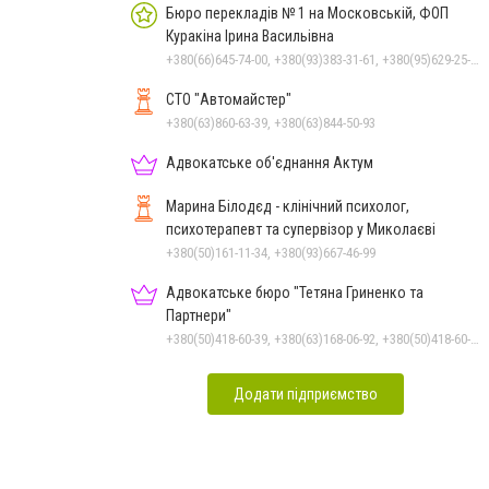
Бюро перекладів № 1 на Московській, ФОП
Куракіна Ірина Васильівна
+380(66)645-74-00, +380(93)383-31-61, +380(95)629-25-06, +380(67)512-47-06, +380(66)645-74-00
СТО "Автомайстер"
+380(63)860-63-39, +380(63)844-50-93
Адвокатське об'єднання Актум
Марина Білодєд - клінічний психолог,
психотерапевт та супервізор у Миколаєві
+380(50)161-11-34, +380(93)667-46-99
Адвокатське бюро "Тетяна Гриненко та
Партнери"
+380(50)418-60-39, +380(63)168-06-92, +380(50)418-60-39
Додати підприємство