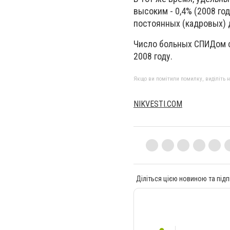
высоким - 0,4% (2008 год 
постоянных (кадровых) до
Число больных СПИДом с
2008 году.
Якщо ви помітили помилку, виділіть нео
NIKVESTI.COM
Діліться цією новиною та підп