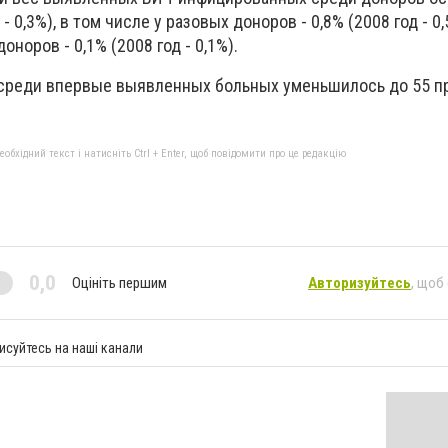
- 0,3%), в том числе у разовых доноров - 0,8% (2008 год - 0,
норов - 0,1% (2008 год - 0,1%).
реди впервые выявленных больных уменьшилось до 55 про
бхідний текст і натисніть Ctrl + Enter, щоб повідомити про це редакцію
0,0
Оцініть першим
Авторизуйтесь
, щоб
исуйтесь на наші канали