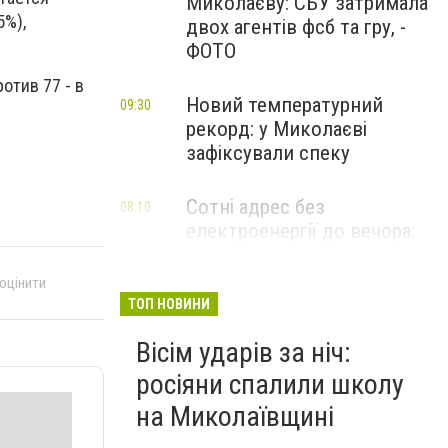
Миколаєву: СБУ затримала
5%),
двох агентів фсб та гру, -
ФОТО
тив 77 - в
Новий температурний
09:30
рекорд: у Миколаєві
зафіксували спеку
Сотні адрес без
08:10
електроенергії до вечора:
де у Миколаєві не буде
світла, - ФОТО
 оцінити
ТОП НОВИНИ
Вісім ударів за ніч:
росіяни спалили школу
на Миколаївщині