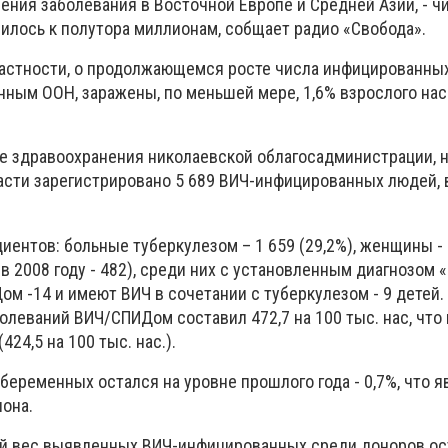
ения заболевания в Восточной Европе и Средней Азии, - ч
илось к полутора миллионам, собщает радио «Свобода».
 частности, о продолжающемся росте числа инфицированных
анным ООН, заражены, по меньшей мере, 1,6% взрослого нас
е здравоохранения николаевской облагосадминистрации, 
асти зарегистрировано 5 689 ВИЧ-инфицированных людей, 
ентов: больные туберкулезом – 1 659 (29,2%), женщины - 
1 (в 2008 году - 482), среди них с установленным диагнозом «
м -14 и имеют ВИЧ в сочетании с туберкулезом - 9 детей.
леваний ВИЧ/СПИДом составил 472,7 на 100 тыс. нас, что 
424,5 на 100 тыс. нас.).
еременных остался на уровне прошлого года - 0,7%, что я
она.
ый вес выявленных ВИЧ-инфицированных среди доноров ос