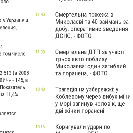
исло
Смертельна пожежа в
11:40
 в Украине и
Миколаєві та 40 займань за
еления,
добу: оперативне зведення
ДСНС, - ФОТО
на
Смертельна ДТП за участі
11:00
в том числе
трьох авто поблизу
Миколаєва: один загиблий
2 513 (в 2008
та поранена, - ФОТО
ВИЧ» - 145, в
 Показатель
Трагедія на узбережжі: у
10:40
на 11,4%
Коблевому через вибух міни
у морі загинув чоловік, ще
дві жінки поранені
вляется
Коригували удари по
10:15
тается