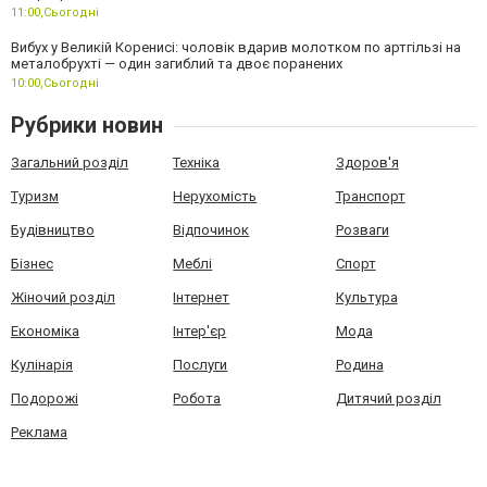
11:00,
Сьогодні
Вибух у Великій Коренисі: чоловік вдарив молотком по артгільзі на
металобрухті — один загиблий та двоє поранених
10:00,
Сьогодні
Рубрики новин
Загальний розділ
Техніка
Здоров'я
Туризм
Нерухомість
Транспорт
Будівництво
Відпочинок
Розваги
Бізнес
Меблі
Спорт
Жіночий розділ
Інтернет
Культура
Економіка
Інтер'єр
Мода
Кулінарія
Послуги
Родина
Подорожі
Робота
Дитячий розділ
Реклама