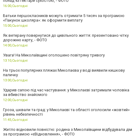
понад 43 гектари сухостою, - ФОТО
16:00,
Сьогодні
Батьки першокласників можуть отримати 5 тисяч за програмою
«Пакунок школяра»: як оформити виплату
15:00,
Сьогодні
Як ветерану повернутися до цивільного життя: презентовано чітку
дорожню карту, - ФОТО
14:00,
Сьогодні
Увага! На Миколаївщині оголошено повітряну тривогу
13:10,
Сьогодні
На трьох популярних пляжах Миколаєва у воді виявили кишкову
паличку
13:00,
Сьогодні
Ударив сапою під час частування: у Миколаєві затримали чоловіка
за вбивство знайомого
12:00,
Сьогодні
Гроза, шквали та град: у Миколаєві та області оголосили «жовтий»
рівень небезпечності
11:45,
Сьогодні
Житло відновили повністю: родина з Миколаївщини відбудувала дім
за програмою «єВідновлення», - ФОТО