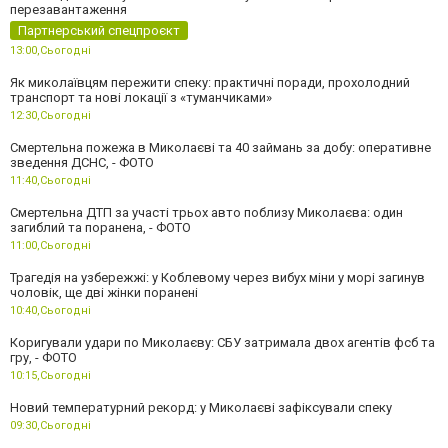
перезавантаження
Партнерський спецпроєкт
13:00,
Сьогодні
Як миколаївцям пережити спеку: практичні поради, прохолодний
транспорт та нові локації з «туманчиками»
12:30,
Сьогодні
Смертельна пожежа в Миколаєві та 40 займань за добу: оперативне
зведення ДСНС, - ФОТО
11:40,
Сьогодні
Смертельна ДТП за участі трьох авто поблизу Миколаєва: один
загиблий та поранена, - ФОТО
11:00,
Сьогодні
Трагедія на узбережжі: у Коблевому через вибух міни у морі загинув
чоловік, ще дві жінки поранені
10:40,
Сьогодні
Коригували удари по Миколаєву: СБУ затримала двох агентів фсб та
гру, - ФОТО
10:15,
Сьогодні
Новий температурний рекорд: у Миколаєві зафіксували спеку
09:30,
Сьогодні