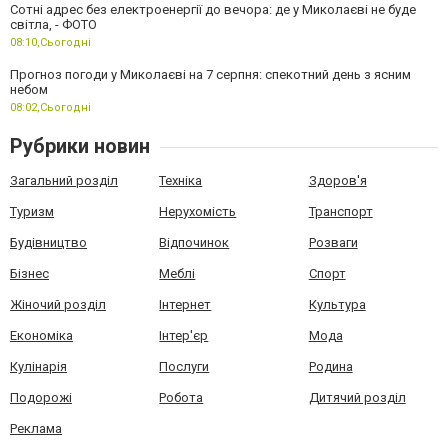
Сотні адрес без електроенергії до вечора: де у Миколаєві не буде
світла, - ФОТО
08:10,
Сьогодні
Прогноз погоди у Миколаєві на 7 серпня: спекотний день з ясним
небом
08:02,
Сьогодні
Рубрики новин
Загальний розділ
Техніка
Здоров'я
Туризм
Нерухомість
Транспорт
Будівництво
Відпочинок
Розваги
Бізнес
Меблі
Спорт
Жіночий розділ
Інтернет
Культура
Економіка
Інтер'єр
Мода
Кулінарія
Послуги
Родина
Подорожі
Робота
Дитячий розділ
Реклама