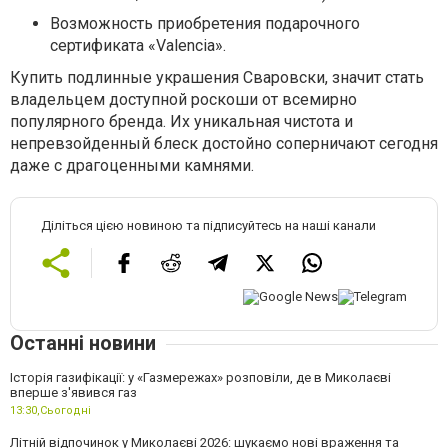
Возможность приобретения подарочного
сертификата «Valencia».
Купить подлинные украшения Сваровски, значит стать
владельцем доступной роскоши от всемирно
популярного бренда. Их уникальная чистота и
непревзойденный блеск достойно соперничают сегодня
даже с драгоценными камнями.
Діліться цією новиною та підписуйтесь на наші канали
Останні новини
Історія газифікації: у «Газмережах» розповіли, де в Миколаєві
вперше з'явився газ
13:30,
Сьогодні
Літній відпочинок у Миколаєві 2026: шукаємо нові враження та