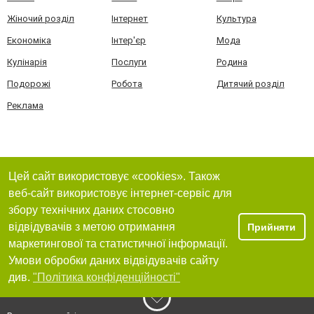
Жіночий розділ
Інтернет
Культура
Економіка
Інтер'єр
Мода
Кулінарія
Послуги
Родина
Подорожі
Робота
Дитячий розділ
Реклама
Цей сайт використовує «cookies». Також
веб-сайт використовує інтернет-сервіс для
збору технічних даних стосовно
відвідувачів з метою отримання
Прийняти
маркетингової та статистичної інформації.
Умови обробки даних відвідувачів сайту
див.
"Політика конфіденційності"