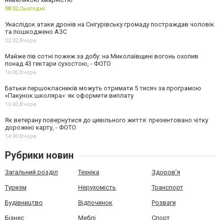
08:02,
Сьогодні
Унаслідок атаки дронів на Снігурівську громаду постраждав чоловік
та пошкоджено АЗС
22:02,
Вчора
Майже пів сотні пожеж за добу: на Миколаївщині вогонь охопив
понад 43 гектари сухостою, - ФОТО
16:00,
Вчора
Батьки першокласників можуть отримати 5 тисяч за програмою
«Пакунок школяра»: як оформити виплату
15:00,
Вчора
Як ветерану повернутися до цивільного життя: презентовано чітку
дорожню карту, - ФОТО
14:00,
Вчора
Рубрики новин
Загальний розділ
Техніка
Здоров'я
Туризм
Нерухомість
Транспорт
Будівництво
Відпочинок
Розваги
Бізнес
Меблі
Спорт