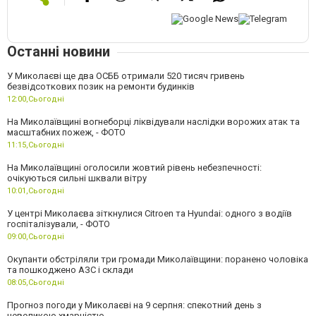
Останні новини
У Миколаєві ще два ОСББ отримали 520 тисяч гривень
безвідсоткових позик на ремонти будинків
12:00,
Сьогодні
На Миколаївщині вогнеборці ліквідували наслідки ворожих атак та
масштабних пожеж, - ФОТО
11:15,
Сьогодні
На Миколаївщині оголосили жовтий рівень небезпечності:
очікуються сильні шквали вітру
10:01,
Сьогодні
У центрі Миколаєва зіткнулися Citroen та Hyundai: одного з водіїв
госпіталізували, - ФОТО
09:00,
Сьогодні
Окупанти обстріляли три громади Миколаївщини: поранено чоловіка
та пошкоджено АЗС і склади
08:05,
Сьогодні
Прогноз погоди у Миколаєві на 9 серпня: спекотний день з
невеликою хмарністю