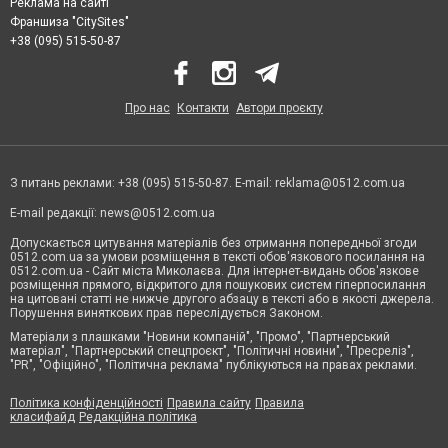
Реклама на сайті
Франшиза "CitySites"
+38 (095) 515-50-87
Про нас
Контакти
Автори проєкту
З питань реклами: +38 (095) 515-50-87. E-mail:
reklama@0512.com.ua
E-mail редакції:
news@0512.com.ua
Допускається цитування матеріалів без отримання попередньої згоди
0512.com.ua за умови розміщення в тексті обов'язкового посилання на
0512.com.ua - Сайт міста Миколаєва. Для інтернет-видань обов'язкове
розміщення прямого, відкритого для пошукових систем гіперпосилання
на цитовані статті не нижче другого абзацу в тексті або в якості джерела.
Порушення виняткових прав переслідується Законом.
Матеріали з плашками "Новини компаній", "Промо", "Партнерський
матеріал", "Партнерський спецпроєкт", "Політичні новини", "Пресреліз",
"PR", "Офіційно", "Політична реклама" публікуються на правах реклами.
Політика конфіденційності
Правила сайту
Правила
класифайд
Редакційна політика