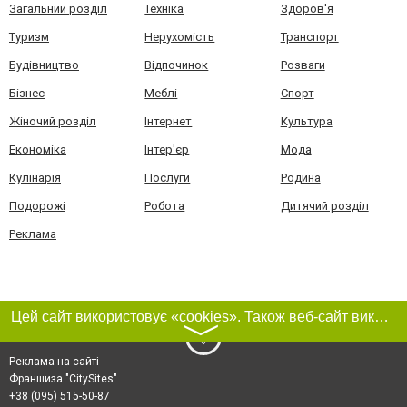
Загальний розділ
Техніка
Здоров'я
Туризм
Нерухомість
Транспорт
Будівництво
Відпочинок
Розваги
Бізнес
Меблі
Спорт
Жіночий розділ
Інтернет
Культура
Економіка
Інтер'єр
Мода
Кулінарія
Послуги
Родина
Подорожі
Робота
Дитячий розділ
Реклама
Цей сайт використовує «cookies». Також веб-сайт використовує інтернет-сервіс для збору технічних даних стосовно відвідувачів з метою отримання маркетингової та статистичної інформації. Умови обробки даних відвідувачів сайту див.
〉
Реклама на сайті
Франшиза "CitySites"
+38 (095) 515-50-87