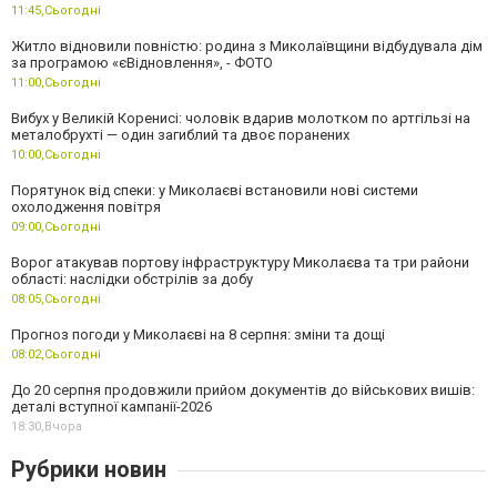
11:45,
Сьогодні
Житло відновили повністю: родина з Миколаївщини відбудувала дім
за програмою «єВідновлення», - ФОТО
11:00,
Сьогодні
Вибух у Великій Коренисі: чоловік вдарив молотком по артгільзі на
металобрухті — один загиблий та двоє поранених
10:00,
Сьогодні
Порятунок від спеки: у Миколаєві встановили нові системи
охолодження повітря
09:00,
Сьогодні
Ворог атакував портову інфраструктуру Миколаєва та три райони
області: наслідки обстрілів за добу
08:05,
Сьогодні
Прогноз погоди у Миколаєві на 8 серпня: зміни та дощі
08:02,
Сьогодні
До 20 серпня продовжили прийом документів до військових вишів:
деталі вступної кампанії-2026
18:30,
Вчора
Рубрики новин