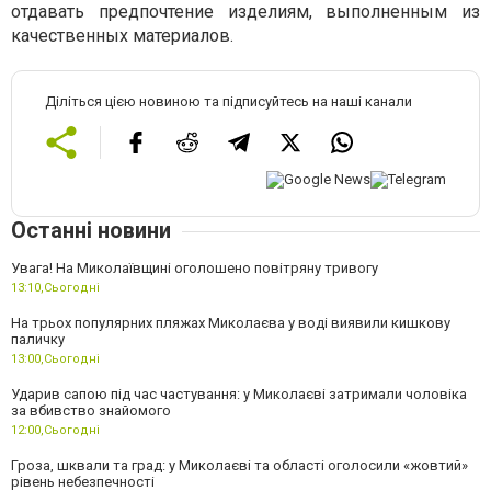
отдавать предпочтение изделиям, выполненным из
качественных материалов.
Діліться цією новиною та підписуйтесь на наші канали
Останні новини
Увага! На Миколаївщині оголошено повітряну тривогу
13:10,
Сьогодні
На трьох популярних пляжах Миколаєва у воді виявили кишкову
паличку
13:00,
Сьогодні
Ударив сапою під час частування: у Миколаєві затримали чоловіка
за вбивство знайомого
12:00,
Сьогодні
Гроза, шквали та град: у Миколаєві та області оголосили «жовтий»
рівень небезпечності