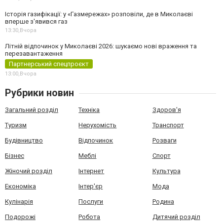
Історія газифікації: у «Газмережах» розповіли, де в Миколаєві
вперше з'явився газ
13:30,
Вчора
Літній відпочинок у Миколаєві 2026: шукаємо нові враження та
перезавантаження
Партнерський спецпроєкт
13:00,
Вчора
Рубрики новин
Загальний розділ
Техніка
Здоров'я
Туризм
Нерухомість
Транспорт
Будівництво
Відпочинок
Розваги
Бізнес
Меблі
Спорт
Жіночий розділ
Інтернет
Культура
Економіка
Інтер'єр
Мода
Кулінарія
Послуги
Родина
Подорожі
Робота
Дитячий розділ