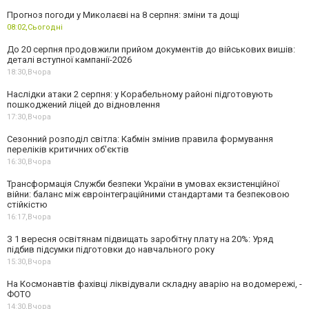
Прогноз погоди у Миколаєві на 8 серпня: зміни та дощі
08:02,
Сьогодні
До 20 серпня продовжили прийом документів до військових вишів:
деталі вступної кампанії-2026
18:30,
Вчора
Наслідки атаки 2 серпня: у Корабельному районі підготовують
пошкоджений ліцей до відновлення
17:30,
Вчора
Сезонний розподіл світла: Кабмін змінив правила формування
переліків критичних об'єктів
16:30,
Вчора
Трансформація Служби безпеки України в умовах екзистенційної
війни: баланс між євроінтеграційними стандартами та безпековою
стійкістю
16:17,
Вчора
З 1 вересня освітянам підвищать заробітну плату на 20%: Уряд
підбив підсумки підготовки до навчального року
15:30,
Вчора
На Космонавтів фахівці ліквідували складну аварію на водомережі, -
ФОТО
14:30,
Вчора