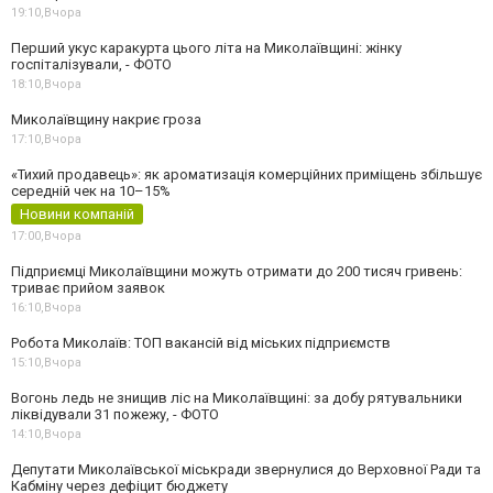
19:10,
Вчора
Перший укус каракурта цього літа на Миколаївщині: жінку
госпіталізували, - ФОТО
18:10,
Вчора
Миколаївщину накриє гроза
17:10,
Вчора
«Тихий продавець»: як ароматизація комерційних приміщень збільшує
середній чек на 10–15%
Новини компаній
17:00,
Вчора
Підприємці Миколаївщини можуть отримати до 200 тисяч гривень:
триває прийом заявок
16:10,
Вчора
Робота Миколаїв: ТОП вакансій від міських підприємств
15:10,
Вчора
Вогонь ледь не знищив ліс на Миколаївщині: за добу рятувальники
ліквідували 31 пожежу, - ФОТО
14:10,
Вчора
Депутати Миколаївської міськради звернулися до Верховної Ради та
Кабміну через дефіцит бюджету