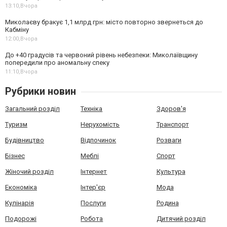
13:10,
Вчора
Миколаєву бракує 1,1 млрд грн: місто повторно звернеться до
Кабміну
12:00,
Вчора
До +40 градусів та червоний рівень небезпеки: Миколаївщину
попередили про аномальну спеку
11:10,
Вчора
Рубрики новин
Загальний розділ
Техніка
Здоров'я
Туризм
Нерухомість
Транспорт
Будівництво
Відпочинок
Розваги
Бізнес
Меблі
Спорт
Жіночий розділ
Інтернет
Культура
Економіка
Інтер'єр
Мода
Кулінарія
Послуги
Родина
Подорожі
Робота
Дитячий розділ