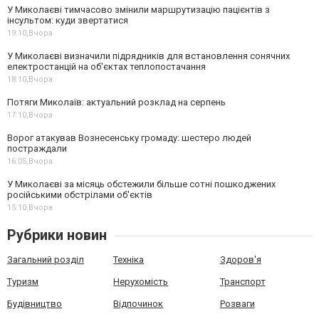
У Миколаєві тимчасово змінили маршрутизацію пацієнтів з
інсультом: куди звертатися
19:10,
Вчора
У Миколаєві визначили підрядників для встановлення сонячних
електростанцій на об'єктах теплопостачання
18:10,
Вчора
Потяги Миколаїв: актуальний розклад на серпень
17:10,
Вчора
Ворог атакував Вознесенську громаду: шестеро людей
постраждали
16:05,
Вчора
У Миколаєві за місяць обстежили більше сотні пошкоджених
російськими обстрілами об'єктів
15:10,
Вчора
Рубрики новин
Загальний розділ
Техніка
Здоров'я
Туризм
Нерухомість
Транспорт
Будівництво
Відпочинок
Розваги