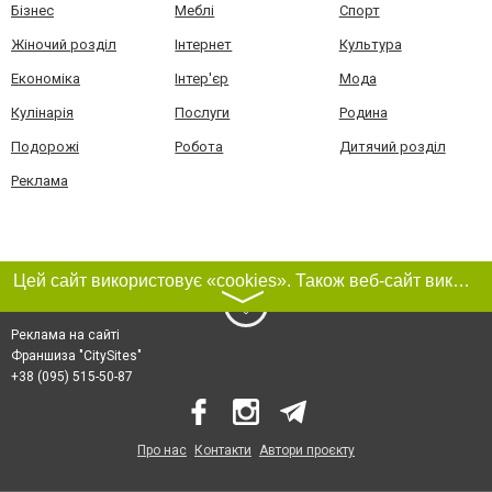
Бізнес
Меблі
Спорт
Жіночий розділ
Інтернет
Культура
Економіка
Інтер'єр
Мода
Кулінарія
Послуги
Родина
Подорожі
Робота
Дитячий розділ
Реклама
Цей сайт використовує «cookies». Також веб-сайт використовує інтернет-сервіс для збору технічних даних стосовно відвідувачів з метою отримання маркетингової та статистичної інформації. Умови обробки даних відвідувачів сайту див.
〉
Реклама на сайті
Франшиза "CitySites"
+38 (095) 515-50-87
Про нас
Контакти
Автори проєкту