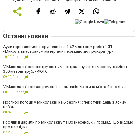
Останні новини
Аудитори виявили порушення на 1,67 млн грн у роботі КП
«Миколаївпастранс»: матеріали передано до прокуратури
10:10,
Сьогодні
У Миколаєві реконструюють магістральну тепломережу: замінять
350 метрів труб, - ФОТО
09:10,
Сьогодні
У Миколаєві триває ремонтна кампанія: частина міста без світла
08:10,
Сьогодні
Прогноз погоди у Миколаєві на 6 серпня: спекотний день з ясним
небом
08:02,
Сьогодні
Росіяни вдарили по Миколаєву та Вознесенській громаді: що відомо
про наслідки
07:20,
Сьогодні