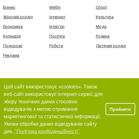
Бізнес
Меблі
Спорт
Жіночий розділ
Інтернет
Культура
Економіка
Інтер'єр
Мода
Кулінарія
Послуги
Родина
Подорожі
Робота
Дитячий розділ
Реклама
Цей сайт використовує «cookies». Також
веб-сайт використовує інтернет-сервіс для
збору технічних даних стосовно
відвідувачів з метою отримання
Прийняти
маркетингової та статистичної інформації.
Умови обробки даних відвідувачів сайту
див.
"Політика конфіденційності"