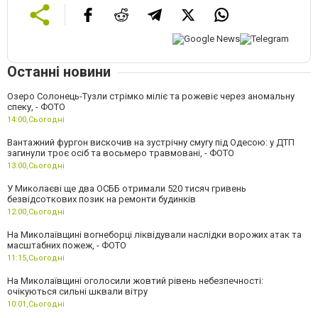
Останні новини
Озеро Солонець-Тузли стрімко міліє та рожевіє через аномальну
спеку, - ФОТО
14:00,
Сьогодні
Вантажний фургон вискочив на зустрічну смугу під Одесою: у ДТП
загинули троє осіб та восьмеро травмовані, - ФОТО
13:00,
Сьогодні
У Миколаєві ще два ОСББ отримали 520 тисяч гривень
безвідсоткових позик на ремонти будинків
12:00,
Сьогодні
На Миколаївщині вогнеборці ліквідували наслідки ворожих атак та
масштабних пожеж, - ФОТО
11:15,
Сьогодні
На Миколаївщині оголосили жовтий рівень небезпечності:
очікуються сильні шквали вітру
10:01,
Сьогодні