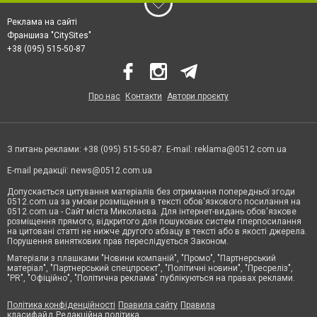
Реклама на сайті
Франшиза "CitySites"
+38 (095) 515-50-87
Про нас
Контакти
Автори проєкту
З питань реклами: +38 (095) 515-50-87. E-mail:
reklama@0512.com.ua
E-mail редакції:
news@0512.com.ua
Допускається цитування матеріалів без отримання попередньої згоди
0512.com.ua за умови розміщення в тексті обов'язкового посилання на
0512.com.ua - Сайт міста Миколаєва. Для інтернет-видань обов'язкове
розміщення прямого, відкритого для пошукових систем гіперпосилання
на цитовані статті не нижче другого абзацу в тексті або в якості джерела.
Порушення виняткових прав переслідується Законом.
Матеріали з плашками "Новини компаній", "Промо", "Партнерський
матеріал", "Партнерський спецпроєкт", "Політичні новини", "Пресреліз",
"PR", "Офіційно", "Політична реклама" публікуються на правах реклами.
Політика конфіденційності
Правила сайту
Правила
класифайд
Редакційна політика