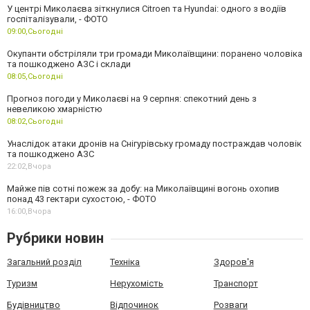
У центрі Миколаєва зіткнулися Citroen та Hyundai: одного з водіїв
госпіталізували, - ФОТО
09:00,
Сьогодні
Окупанти обстріляли три громади Миколаївщини: поранено чоловіка
та пошкоджено АЗС і склади
08:05,
Сьогодні
Прогноз погоди у Миколаєві на 9 серпня: спекотний день з
невеликою хмарністю
08:02,
Сьогодні
Унаслідок атаки дронів на Снігурівську громаду постраждав чоловік
та пошкоджено АЗС
22:02,
Вчора
Майже пів сотні пожеж за добу: на Миколаївщині вогонь охопив
понад 43 гектари сухостою, - ФОТО
16:00,
Вчора
Рубрики новин
Загальний розділ
Техніка
Здоров'я
Туризм
Нерухомість
Транспорт
Будівництво
Відпочинок
Розваги