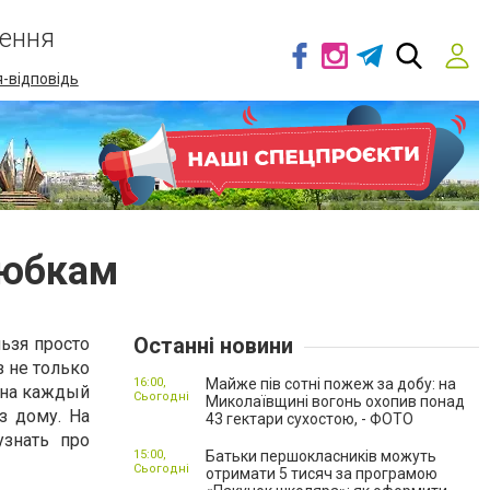
ення
-відповідь
 юбкам
Останні новини
льзя просто
з не только
16:00,
Майже пів сотні пожеж за добу: на
 на каждый
Сьогодні
Миколаївщині вогонь охопив понад
з дому. На
43 гектари сухостою, - ФОТО
знать про
15:00,
Батьки першокласників можуть
Сьогодні
отримати 5 тисяч за програмою