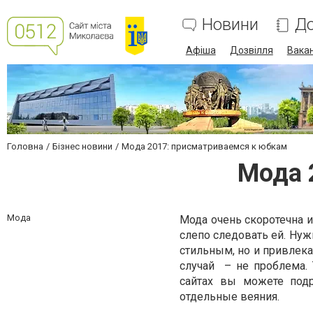
Новини
До
Афіша
Дозвілля
Вакан
Головна
Бізнес новини
Мода 2017: присматриваемся к юбкам
Мода 
Мода
Мода очень скоротечна и 
слепо следовать ей. Нуж
стильным, но и привлек
случай – не проблема. 
сайтах вы можете под
отдельные веяния.