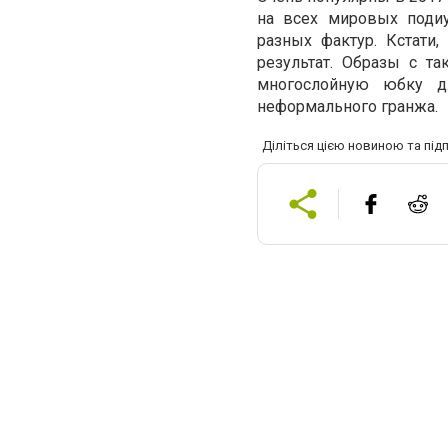
на всех мировых поди
разных фактур. Кстати
результат. Образы с т
многослойную юбку д
неформального гранжа.
Діліться цією новиною та під