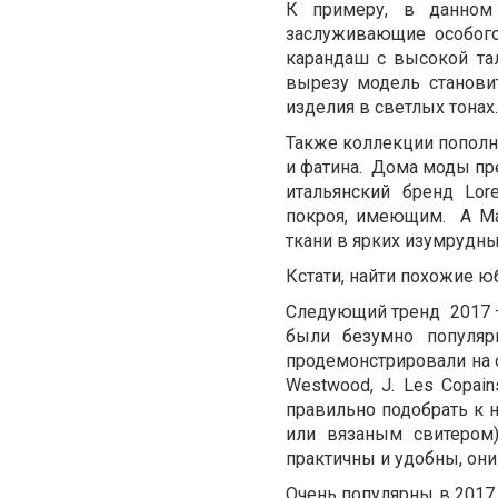
К примеру, в данном
заслуживающие особог
карандаш с высокой та
вырезу модель станови
изделия в светлых тонах
Также коллекции попол
и фатина. Дома моды пр
итальянский бренд Lor
покроя, имеющим. А Ma
ткани в ярких изумрудны
Кстати, найти похожие 
Следующий тренд 2017 –
были безумно популяр
продемонстрировали на с
Westwood, J. Les Copai
правильно подобрать к 
или вязаным свитером
практичны и удобны, они
Очень популярны в 2017