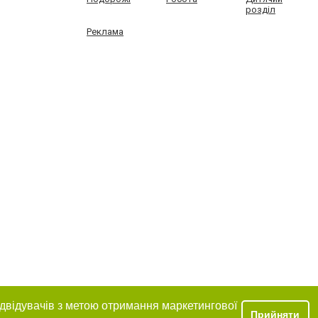
розділ
Реклама
ідвідувачів з метою отримання маркетингової
Прийняти