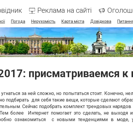
відник
Реклама на сайті
Оголош
сії
Погода
Нерухомість
Карта міста
Довідкова
Питання
2017: присматриваемся к
угнаться за ней сложно, но попытаться стоит. Конечно, не
но подбирать для себя такие вещи, которые сделают обра
ательным. Сейчас подобрать комплект трендовых нарядов
Тем более Интернет помогает это сделать, не выходя и
робно ознакомиться с новыми тенденциями в моде, у