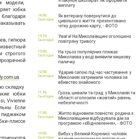
«Пакунок школяра»: як оформити
м модели,
виплату
ряет юбка
 благодаря
14:00,
Як ветерану повернутися до
Сьогодні
цивільного життя: презентовано
заказывать
чітку дорожню карту, - ФОТО
13:10,
Увага! На Миколаївщині оголошено
ев, гипюра
Сьогодні
повітряну тривогу
 известный
13:00,
На трьох популярних пляжах
м строгого
Сьогодні
Миколаєва у воді виявили кишкову
прозрачной
паличку
12:00,
Ударив сапою під час частування: у
Сьогодні
ly.com.ua
.
Миколаєві затримали чоловіка за
вбивство знайомого
ую складку
11:45,
Гроза, шквали та град: у Миколаєві та
акие юбки
Сьогодні
області оголосили «жовтий» рівень
i, Vivienne
небезпечності
льны. Если
11:00,
Житло відновили повністю: родина з
м пиджаком
Сьогодні
Миколаївщини відбудувала дім за
ки-плиссе
програмою «єВідновлення», - ФОТО
10:00,
Вибух у Великій Коренисі: чоловік
стрируются
Сьогодні
вдарив молотком по артгільзі на