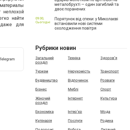
металобрухті — один загиблий та
материалы
двоє поранених
т неплохой
егко найти
09:00,
Порятунок від спеки: у Миколаєві
Сьогодні
встановили нові системи
 даже для
охолодження повітря
Рубрики новин
Загальний
Техніка
Здоров'я
розділ
Туризм
Нерухомість
Транспорт
Будівництво
Відпочинок
Розваги
Бізнес
Меблі
Спорт
Жіночий
Інтернет
Культура
розділ
Економіка
Інтер'єр
Мода
Кулінарія
Послуги
Родина
Подорожі
Робота
Дитячий