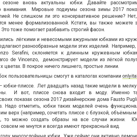
 сезоне вновь актуальны юбки. Давайте рассмотри
о внимания. Мировые подиумы сезона зимы 2017 поко
лией. Не слишком ли это консервативное решение? Нет,
тся менее формализованной. Кстати, вы также можете 
. Это тоже помогает разбавить строгий фасон.
нились лёгкими и невесомыми ажурными юбками из круж
едлагают разнообразные модели этих изделий. Например,
enzo Serafini, склоняется к длинным кружевным юбка
rco de Vincenzo, демонстрирует модели из лёгкой полу
х цветах. В покрое ничего лишнего, простые линии.
юбок пользовательницы смогут в каталогах компании
onlyita
 юбки-плиссе. Лет двадцать назад такие модели в мелк
ны. И вот, плиссе снова входит в моду. Именно т
воих показах сезона 2017 дизайнерские дома Fausto Puglis
ns. Надо отметить, юбки таких моделей очень функциона
ним верх (например, сочетать плиссе с блузкой, объёмны
), то можно создать образы на все случаи жизни. Юб
 совсем не мнутся и всегда имеют прекрасный вид.
 году многослойные юбки. Уже сейчас они активно демон