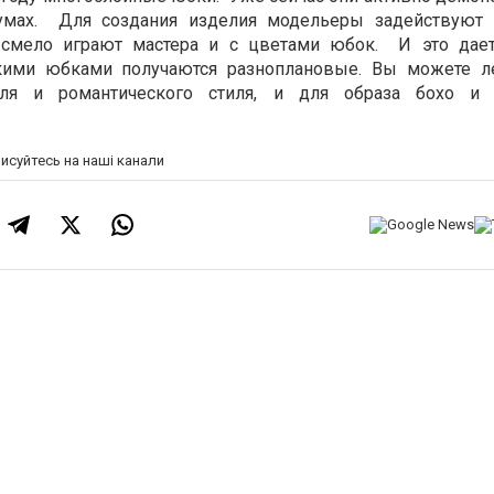
умах. Для создания изделия модельеры задействуют 
, смело играют мастера и с цветами юбок. И это дае
акими юбками получаются разноплановые. Вы можете л
ля и романтического стиля, и для образа бохо и
писуйтесь на наші канали