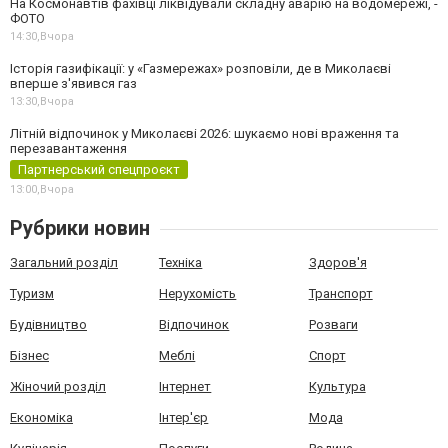
На Космонавтів фахівці ліквідували складну аварію на водомережі, -
ФОТО
14:30,
Вчора
Історія газифікації: у «Газмережах» розповіли, де в Миколаєві
вперше з'явився газ
13:30,
Вчора
Літній відпочинок у Миколаєві 2026: шукаємо нові враження та
перезавантаження
Партнерський спецпроєкт
13:00,
Вчора
Рубрики новин
Загальний розділ
Техніка
Здоров'я
Туризм
Нерухомість
Транспорт
Будівництво
Відпочинок
Розваги
Бізнес
Меблі
Спорт
Жіночий розділ
Інтернет
Культура
Економіка
Інтер'єр
Мода