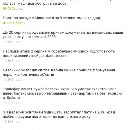
області: наслідки обстрілів за добу
08:05,
Сьогодні
Прогноз погоди у Миколаєві на 8 серпня: зміни та дощі
08:02,
Сьогодні
До 20 серпня продовжили прийом документів до військових вишів:
деталі вступної кампанії-2026
18:30,
Вчора
Наслідки атаки 2 серпня: у Корабельному районі підготовують
пошкоджений ліцей до відновлення
17:30,
Вчора
Сезонний розподіл світла: Кабмін змінив правила формування
переліків критичних об'єктів
16:30,
Вчора
Трансформація Служби безпеки України в умовах екзистенційної
війни: баланс між євроінтеграційними стандартами та безпековою
стійкістю
16:17,
Вчора
З 1 вересня освітянам підвищать заробітну плату на 20%: Уряд
підбив підсумки підготовки до навчального року
15:30,
Вчора