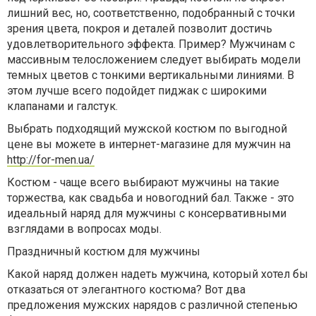
лишний вес, но, соответственно, подобранный с точки
зрения цвета, покроя и деталей позволит достичь
удовлетворительного эффекта. Пример? Мужчинам с
массивным телосложением следует выбирать модели
темных цветов с тонкими вертикальными линиями. В
этом лучше всего подойдет пиджак с широкими
клапанами и галстук.
Выбрать подходящий мужской костюм по выгодной
цене вы можете в интернет-магазине для мужчин на
http://for-men.ua/
Костюм - чаще всего выбирают мужчины на такие
торжества, как свадьба и новогодний бал. Также - это
идеальный наряд для мужчины с консервативными
взглядами в вопросах моды.
Праздничный костюм для мужчины
Какой наряд должен надеть мужчина, который хотел бы
отказаться от элегантного костюма? Вот два
предложения мужских нарядов с различной степенью