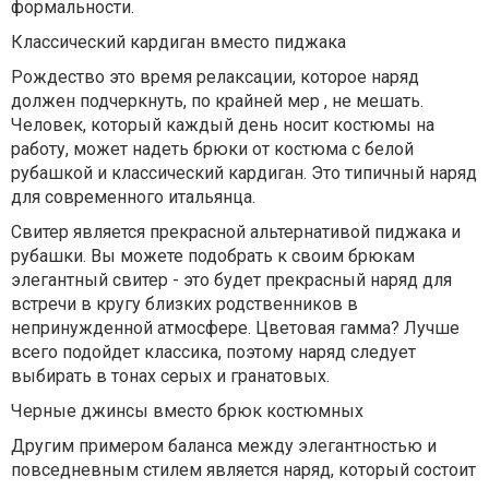
формальности.
Классический кардиган вместо пиджака
Рождество это время релаксации, которое наряд
должен подчеркнуть, по крайней мер , не мешать.
Человек, который каждый день носит костюмы на
работу, может надеть брюки от костюма с белой
рубашкой и классический кардиган. Это типичный наряд
для современного итальянца.
Свитер является прекрасной альтернативой пиджака и
рубашки. Вы можете подобрать к своим брюкам
элегантный свитер - это будет прекрасный наряд для
встречи в кругу близких родственников в
непринужденной атмосфере. Цветовая гамма? Лучше
всего подойдет классика, поэтому наряд следует
выбирать в тонах серых и гранатовых.
Черные джинсы вместо брюк костюмных
Другим примером баланса между элегантностью и
повседневным стилем является наряд, который состоит