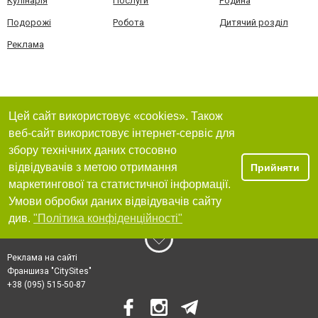
Кулінарія
Послуги
Родина
Подорожі
Робота
Дитячий розділ
Реклама
Цей сайт використовує «cookies». Також
веб-сайт використовує інтернет-сервіс для
збору технічних даних стосовно
відвідувачів з метою отримання
Прийняти
маркетингової та статистичної інформації.
Умови обробки даних відвідувачів сайту
див.
"Політика конфіденційності"
Реклама на сайті
Франшиза "CitySites"
+38 (095) 515-50-87