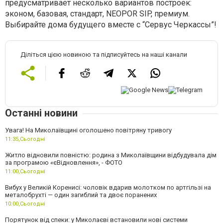
предусматривает несколько вариантов построек:
эконом, базовая, стандарт, NEOPOR SIP, премиум.
Выбирайте дома будущего вместе с “Сервус Черкассы”!
Діліться цією новиною та підписуйтесь на наші канали
Останні новини
Увага! На Миколаївщині оголошено повітряну тривогу
11:35,
Сьогодні
Житло відновили повністю: родина з Миколаївщини відбудувала дім
за програмою «єВідновлення», - ФОТО
11:00,
Сьогодні
Вибух у Великій Коренисі: чоловік вдарив молотком по артгільзі на
металобрухті — один загиблий та двоє поранених
10:00,
Сьогодні
Порятунок від спеки: у Миколаєві встановили нові системи