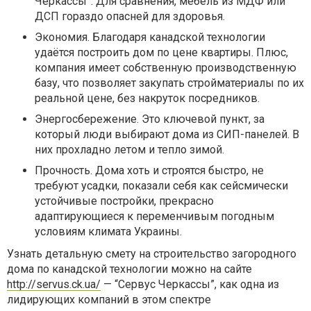
Черкассы”. Для сравнения, мебель из МДФ или
ДСП гораздо опасней для здоровья.
Экономия. Благодаря канадской технологии
удаётся построить дом по цене квартиры. Плюс,
компания имеет собственную производственную
базу, что позволяет закупать стройматериалы по их
реальной цене, без накруток посредников.
Энергосбережение. Это ключевой пункт, за
который люди выбирают дома из СИП-панелей. В
них прохладно летом и тепло зимой.
Прочность. Дома хоть и строятся быстро, не
требуют усадки, показали себя как сейсмически
устойчивые постройки, прекрасно
адаптирующиеся к переменчивым погодным
условиям климата Украины.
Узнать детальную смету на строительство загородного
дома по канадской технологии можно на сайте
http://servus.ck.ua/
— “Сервус Черкассы”, как одна из
лидирующих компаний в этом спектре