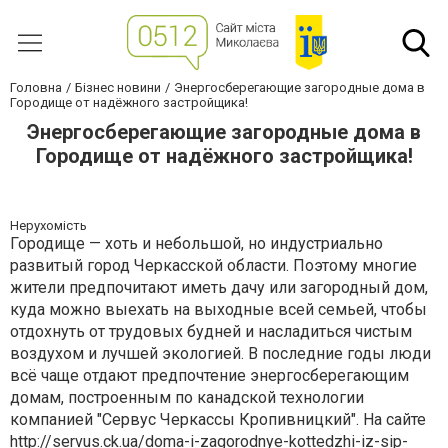
Головна
Бізнес новини
Энергосберегающие загородные дома в
Городище от надёжного застройщика!
Энергосберегающие загородные дома в
Городище от надёжного застройщика!
Нерухомість
Городище — хоть и небольшой, но индустриально
развитый город Черкасской области. Поэтому многие
жители предпочитают иметь дачу или загородный дом,
куда можно выехать на выходные всей семьей, чтобы
отдохнуть от трудовых будней и насладиться чистым
воздухом и лучшей экологией. В последние годы люди
всё чаще отдают предпочтение энергосберегающим
домам, построенным по канадской технологии
компанией "Сервус Черкассы Кропивницкий". На сайте
http://servus.ck.ua/doma-i-zagorodnye-kottedzhi-iz-sip-