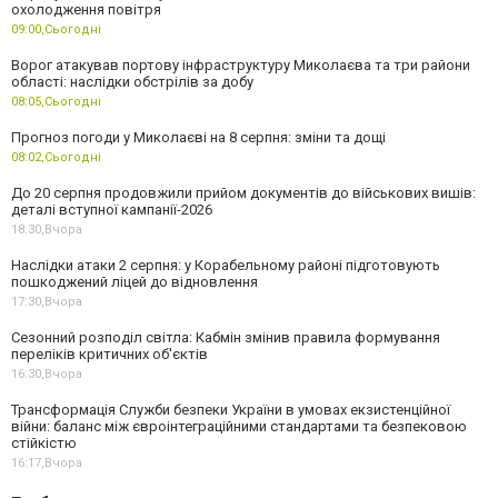
охолодження повітря
09:00,
Сьогодні
Ворог атакував портову інфраструктуру Миколаєва та три райони
області: наслідки обстрілів за добу
08:05,
Сьогодні
Прогноз погоди у Миколаєві на 8 серпня: зміни та дощі
08:02,
Сьогодні
До 20 серпня продовжили прийом документів до військових вишів:
деталі вступної кампанії-2026
18:30,
Вчора
Наслідки атаки 2 серпня: у Корабельному районі підготовують
пошкоджений ліцей до відновлення
17:30,
Вчора
Сезонний розподіл світла: Кабмін змінив правила формування
переліків критичних об'єктів
16:30,
Вчора
Трансформація Служби безпеки України в умовах екзистенційної
війни: баланс між євроінтеграційними стандартами та безпековою
стійкістю
16:17,
Вчора