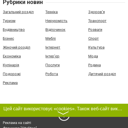
Рубрики новин
Загальний розділ
Техніка
Здоров'я
Туризм
Нерухомість
Транспорт
Будівництво
Відпочинок
Розваги
Бізнес
Меблі
Спорт
Жіночий розділ
Інтернет
Культура
Економіка
Інтер'єр
Мода
Кулінарія
Послуги
Родина
Подорожі
Робота
Дитячий розділ
Реклама
Цей сайт використовує «cookies». Також веб-сайт використовує інтернет-сервіс для збору технічних даних стосовно відвідувачів з метою отримання маркетингової та статистичної інформації. Умови обробки даних відвідувачів сайту див.
〉
Реклама на сайті