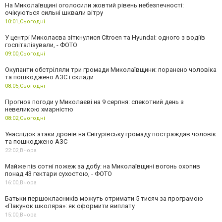
На Миколаївщині оголосили жовтий рівень небезпечності:
очікуються сильні шквали вітру
10:01,
Сьогодні
У центрі Миколаєва зіткнулися Citroen та Hyundai: одного з водіїв
госпіталізували, - ФОТО
09:00,
Сьогодні
Окупанти обстріляли три громади Миколаївщини: поранено чоловіка
та пошкоджено АЗС і склади
08:05,
Сьогодні
Прогноз погоди у Миколаєві на 9 серпня: спекотний день з
невеликою хмарністю
08:02,
Сьогодні
Унаслідок атаки дронів на Снігурівську громаду постраждав чоловік
та пошкоджено АЗС
22:02,
Вчора
Майже пів сотні пожеж за добу: на Миколаївщині вогонь охопив
понад 43 гектари сухостою, - ФОТО
16:00,
Вчора
Батьки першокласників можуть отримати 5 тисяч за програмою
«Пакунок школяра»: як оформити виплату
15:00,
Вчора