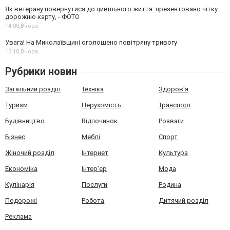
Як ветерану повернутися до цивільного життя: презентовано чітку
дорожню карту, - ФОТО
14:00,
Вчора
Увага! На Миколаївщині оголошено повітряну тривогу
13:10,
Вчора
Рубрики новин
Загальний розділ
Техніка
Здоров'я
Туризм
Нерухомість
Транспорт
Будівництво
Відпочинок
Розваги
Бізнес
Меблі
Спорт
Жіночий розділ
Інтернет
Культура
Економіка
Інтер'єр
Мода
Кулінарія
Послуги
Родина
Подорожі
Робота
Дитячий розділ
Реклама