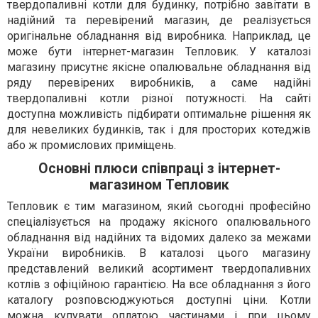
твердопаливні котли для будинку, потрібно завітати в
надійний та перевірений магазин, де реалізується
оригінальне обладнання від виробника. Наприклад, це
може бути інтернет-магазин Тепловик. У каталозі
магазину присутнє якісне опалювальне обладнання від
ряду перевірених виробників, а саме надійні
твердопаливні котли різної потужності. На сайті
доступна можливість підбирати оптимальне рішення як
для невеликих будинків, так і для просторих котеджів
або ж промислових приміщень.
Основні плюси співпраці з інтернет-
магазином Тепловик
Тепловик є тим магазином, який сьогодні професійно
спеціалізується на продажу якісного опалювального
обладнання від надійних та відомих далеко за межами
України виробників. В каталозі цього магазину
представлений великий асортимент твердопаливних
котлів з офіційною гарантією. На все обладнання з його
каталогу розповсюджуються доступні ціни. Котли
можна купувати оплатою частинами і при цьому