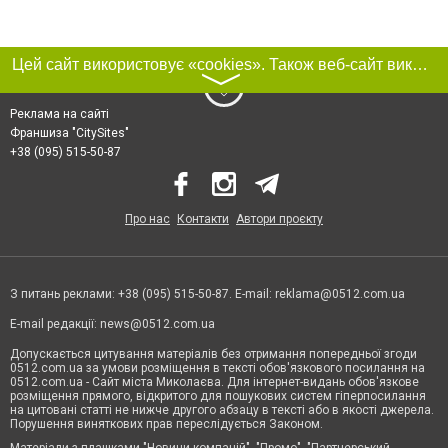
Цей сайт використовує «cookies». Також веб-сайт використовує інтернет-сервіс для збору технічних даних стосовно відвідувачів з метою отримання маркетингової та статистичної інформації. Умови обробки даних відвідувачів сайту див.
〉
Реклама на сайті
Франшиза "CitySites"
+38 (095) 515-50-87
Про нас
Контакти
Автори проєкту
З питань реклами: +38 (095) 515-50-87. E-mail:
reklama@0512.com.ua
E-mail редакції:
news@0512.com.ua
Допускається цитування матеріалів без отримання попередньої згоди
0512.com.ua за умови розміщення в тексті обов'язкового посилання на
0512.com.ua - Сайт міста Миколаєва. Для інтернет-видань обов'язкове
розміщення прямого, відкритого для пошукових систем гіперпосилання
на цитовані статті не нижче другого абзацу в тексті або в якості джерела.
Порушення виняткових прав переслідується Законом.