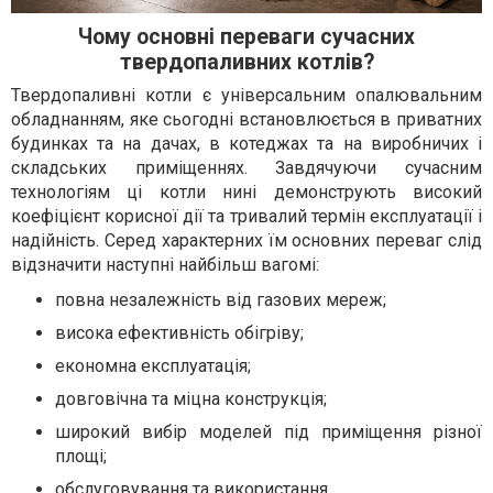
Чому основні переваги сучасних
твердопаливних котлів?
Твердопаливні котли є універсальним опалювальним
обладнанням, яке сьогодні встановлюється в приватних
будинках та на дачах, в котеджах та на виробничих і
складських приміщеннях. Завдячуючи сучасним
технологіям ці котли нині демонструють високий
коефіцієнт корисної дії та тривалий термін експлуатації і
надійність. Серед характерних їм основних переваг слід
відзначити наступні найбільш вагомі:
повна незалежність від газових мереж;
висока ефективність обігріву;
економна експлуатація;
довговічна та міцна конструкція;
широкий вибір моделей під приміщення різної
площі;
обслуговування та використання.