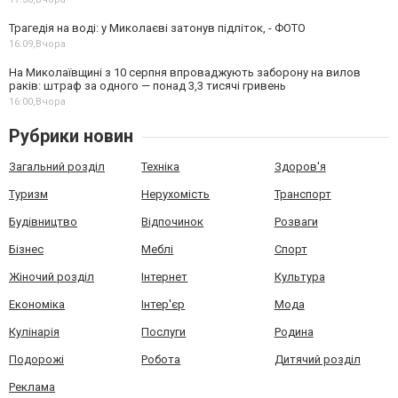
Трагедія на воді: у Миколаєві затонув підліток, - ФОТО
16:09,
Вчора
На Миколаївщині з 10 серпня впроваджують заборону на вилов
раків: штраф за одного — понад 3,3 тисячі гривень
16:00,
Вчора
Рубрики новин
Загальний розділ
Техніка
Здоров'я
Туризм
Нерухомість
Транспорт
Будівництво
Відпочинок
Розваги
Бізнес
Меблі
Спорт
Жіночий розділ
Інтернет
Культура
Економіка
Інтер'єр
Мода
Кулінарія
Послуги
Родина
Подорожі
Робота
Дитячий розділ
Реклама