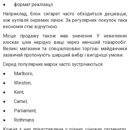
●
формат реалізації.
Наприклад, блок сигарет часто обходиться дешевше,
ніж купівля окремих пачок. За регулярних покупок така
економія стає відчутною.
Місце продажу також має значення. У невеликих
кіосках ціни нерідко вищі через менший товарообіг.
Великі магазини та спеціалізовані торгові майданчики
зазвичай пропонують ширший вибір і вигідніші умови.
Серед популярних марок часто зустрічаються:
●
Marlboro;
●
Winston;
●
Kent;
●
Camel;
●
Parliament;
●
Rothmans.
Кожна з них представлена у різних цінових сегментах,