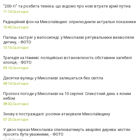
"200-ті" та розбита техніка: що відомо про нові втрати армії путіна
11:10,
Сьогодні
Радіаційний фон на Миколаївщині: оприлюднили актуальні показники
10:40,
Сьогодні
Палець застряг у велосипеді: у Миколаєві рятувальники визволяли
дитину, - ФОТО
10:10,
Сьогодні
Трагедія на Намиві: поліцейські встановлюють обставини загибелі
хлопця, - ФОТО
09:10,
Сьогодні
Десятки вулиць у Миколаєві залишаться без світла
08:10,
Сьогодні
Прогноз погоди у Миколаєві на 10 серпня: Спекотний день з ясним
небом
08:02,
Сьогодні
Знову є постраждалі: росіяни атакували Миколаївщину
07:25,
Сьогодні
У двох парках Миколаєва спилюватимуть аварійні дерева: містян
просять бути уважними, - ФОТО
17:30,
Вчора