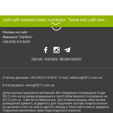
Цей сайт використовує «cookies». Також веб-сайт використовує інтернет-сервіс для збору технічних даних стосовно відвідувачів з метою отримання маркетингової та статистичної інформації. Умови обробки даних відвідувачів сайту див.
〉
Реклама на сайті
Франшиза "CitySites"
+38 (095) 515-50-87
Про нас
Контакти
Автори проєкту
З питань реклами: +38 (095) 515-50-87. E-mail:
reklama@0512.com.ua
E-mail редакції:
news@0512.com.ua
Допускається цитування матеріалів без отримання попередньої згоди
0512.com.ua за умови розміщення в тексті обов'язкового посилання на
0512.com.ua - Сайт міста Миколаєва. Для інтернет-видань обов'язкове
розміщення прямого, відкритого для пошукових систем гіперпосилання
на цитовані статті не нижче другого абзацу в тексті або в якості джерела.
Порушення виняткових прав переслідується Законом.