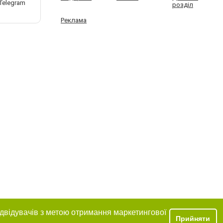
розділ
Реклама
ідвідувачів з метою отримання маркетингової
Прийняти