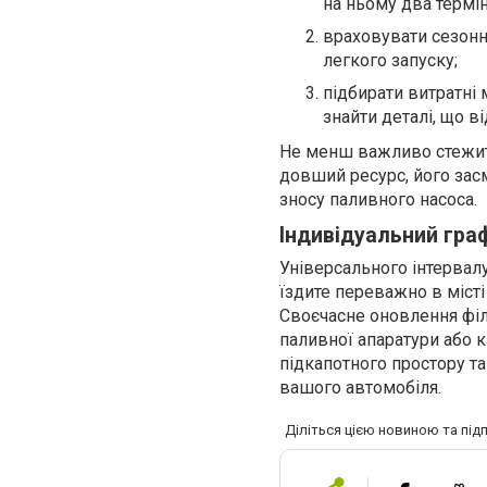
на ньому два термін
враховувати сезонн
легкого запуску;
підбирати витратні 
знайти деталі, що 
Не менш важливо стежит
довший ресурс, його засм
зносу паливного насоса.
Індивідуальний граф
Універсального інтервалу
їздите переважно в місті
Своєчасне оновлення філ
паливної апаратури або 
підкапотного простору та
вашого автомобіля.
Діліться цією новиною та під