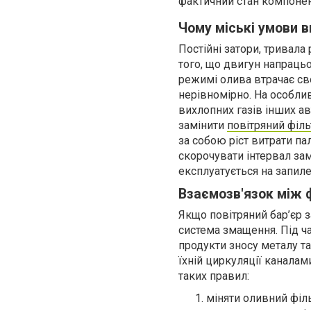
фактичний стан компонен
Чому міські умови
Постійні затори, тривала 
того, що двигун напрацьо
режимі олива втрачає св
нерівномірно. На особли
вихлопних газів інших а
замінити
повітряний філь
за собою ріст витрати па
скорочувати інтервал за
експлуатується на запиле
Взаємозв'язок між 
Якщо повітряний бар’єр 
система змащення. Під ч
продукти зносу металу та
їхній циркуляції канала
таких правил:
міняти оливний філ