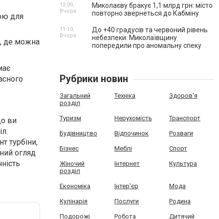
12:00,
Миколаєву бракує 1,1 млрд грн: місто
Вчора
повторно звернеться до Кабміну
ою для
11:10,
До +40 градусів та червоний рівень
Вчора
небезпеки: Миколаївщину
, де можна
попередили про аномальну спеку
має
Рубрики новин
асного
Загальний
Техніка
Здоров'я
розділ
Туризм
Нерухомість
Транспорт
що ви
іл.
Будівництво
Відпочинок
Розваги
т турбіни,
Бізнес
Меблі
Спорт
рний огляд
чність
Жіночий
Інтернет
Культура
розділ
Економіка
Інтер'єр
Мода
Кулінарія
Послуги
Родина
Подорожі
Робота
Дитячий