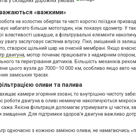
тів у складних дорожніх умовах.
 вважаються «важкими»
робота на холостих обертах та часті короткі поїздки призво
вує набагато більше мотогодин, ніж показує одометр. У та
ої властивості швидше, а фільтрувальні елементи накопич
ву увагу заслуговує система впуску. Пил, змішаний із зали
вто, створює щільний шар на очисній мембрані. Якщо вчасн
тр двигуна
, мотор починає працювати з надмірним опором,
льного та перегрівання датчиків. Більшість механіків рек
міни цього вузла до 7000–10 000 км, особливо якщо авто ча
них заміських трасах.
фільтрацією оливи та палива
захищає камери згоряння ззовні, то внутрішню чистоту забе
ас роботи двигуна в оливі неминуче накопичуються мікроск
 сажа. Якісна фільтрація допомагає утримувати ці частки, з
ми змащення. Для підтримки здоров’я двигуна важливо дот
ьтр одночасно з кожною заміною оливи, не намагаючись «п