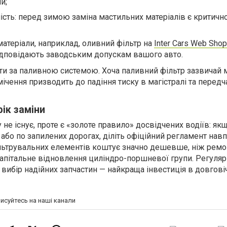
и;
ість: перед зимою заміна мастильних матеріалів є критичн
матеріали, наприклад, оливний фільтр на
Inter Cars Web Shop
відповідають заводським допускам вашого авто.
и за паливною системою. Хоча паливний фільтр зазвичай 
ічення призводить до падіння тиску в магістралі та передч
ік заміни
 не існує, проте є «золоте правило» досвідчених водіїв: як
 або по запилених дорогах, діліть офіційний регламент навп
ьтрувальних елементів коштує значно дешевше, ніж ремон
капітальне відновлення циліндро-поршневої групи. Регуля
 вибір надійних запчастин — найкраща інвестиція в довгові
писуйтесь на наші канали