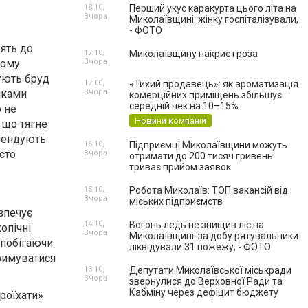
18:10,
Перший укус каракурта цього літа на
Вчора
Миколаївщині: жінку госпіталізували,
- ФОТО
дять до
17:10,
Миколаївщину накриє гроза
кому
Вчора
ують бруд
17:00,
«Тихий продавець»: як ароматизація
шками
Вчора
комерційних приміщень збільшує
середній чек на 10–15%
о не
Новини компаній
 що тягне
омендують
16:10,
Підприємці Миколаївщини можуть
сто
Вчора
отримати до 200 тисяч гривень:
триває прийом заявок
15:10,
Робота Миколаїв: ТОП вакансій від
Вчора
міських підприємств
зпечує
14:10,
Вогонь ледь не знищив ліс на
опічні
Вчора
Миколаївщині: за добу рятувальники
апобігаючи
ліквідували 31 пожежу, - ФОТО
римуватися
13:10,
Депутати Миколаївської міськради
Вчора
звернулися до Верховної Ради та
Кабміну через дефіцит бюджету
роїхати»