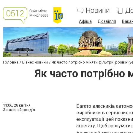
Новини
До
Афіша
Дозвілля
Вакан
Головна
Бізнес новини
Як часто потрібно міняти фільтри: розвінчу
Як часто потрібно 
11:06,
28 квітня
Багато власників автомоб
Загальний розділ
виробники в сервісних к
експлуатації цей показн
агрегату. Щоб зрозуміти 