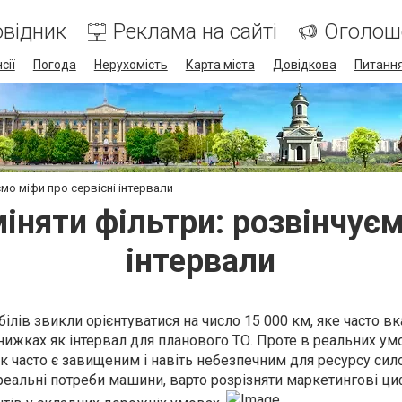
відник
Реклама на сайті
Оголош
сії
Погода
Нерухомість
Карта міста
Довідкова
Питання
ємо міфи про сервісні інтервали
міняти фільтри: розвінчуєм
інтервали
ілів звикли орієнтуватися на число 15 000 км, яке часто в
нижках як інтервал для планового ТО. Проте в реальних ум
ик часто є завищеним і навіть небезпечним для ресурсу сил
реальні потреби машини, варто розрізняти маркетингові ци