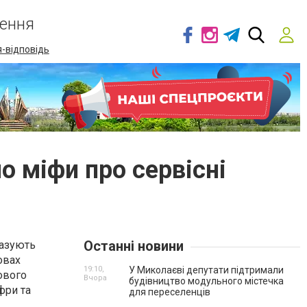
ення
-відповідь
о міфи про сервісні
Останні новини
казують
овах
19:10,
У Миколаєві депутати підтримали
ового
Вчора
будівництво модульного містечка
фри та
для переселенців