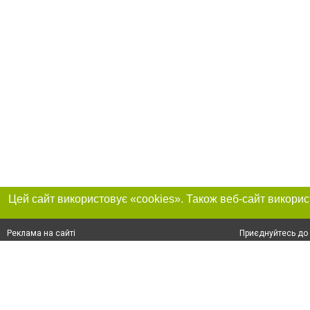
Приєднуйтесь до 
Реклама на сайті
Франшиза "CitySites"
+38 (095) 515-50-87
Про нас
Контакт
З питань реклами: +38 (095) 515-50-87. E-mail:
Допускається цит