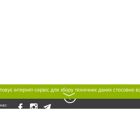
〉
нас :
и
Автори проєкту
ування матеріалів без отримання попередньої згоди 0512.com.ua за умови 