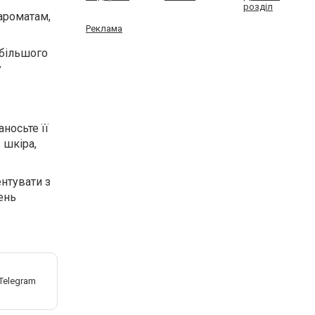
розділ
ароматам,
Реклама
 більшого
у
носьте її
 шкіра,
нтувати з
ень