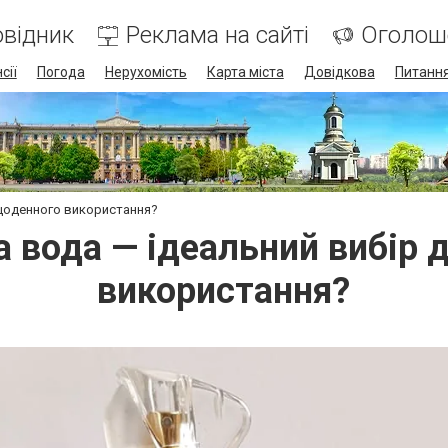
відник
Реклама на сайті
Оголош
сії
Погода
Нерухомість
Карта міста
Довідкова
Питання
 щоденного використання?
а вода — ідеальний вибір 
використання?