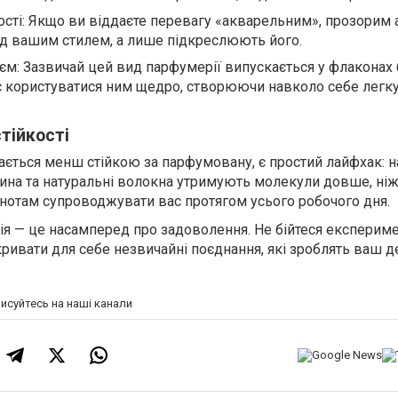
сті: Якщо ви віддаєте перевагу «акварельним», прозорим 
ад вашим стилем, а лише підкреслюють його.
’єм: Зазвичай цей вид парфумерії випускається у флаконах
є користуватися ним щедро, створюючи навколо себе легк
тійкості
ється менш стійкою за парфумовану, є простий лайфхак: на
нина та натуральні волокна утримують молекули довше, ніж
отам супроводжувати вас протягом усього робочого дня.
ія — це насамперед про задоволення. Не бійтеся експериме
ривати для себе незвичайні поєднання, які зроблять ваш д
писуйтесь на наші канали