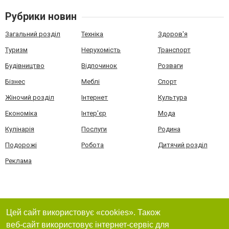
Рубрики новин
Загальний розділ
Техніка
Здоров'я
Туризм
Нерухомість
Транспорт
Будівництво
Відпочинок
Розваги
Бізнес
Меблі
Спорт
Жіночий розділ
Інтернет
Культура
Економіка
Інтер'єр
Мода
Кулінарія
Послуги
Родина
Подорожі
Робота
Дитячий розділ
Реклама
Цей сайт використовує «cookies». Також
веб-сайт використовує інтернет-сервіс для