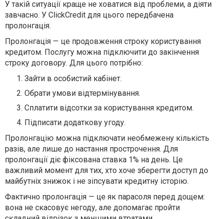
У такій ситуації краще не ховатися від проблеми, а діяти
завчасно. У ClickCredit для цього передбачена
пролонгація.
Пролонгація — це продовження строку користування
кредитом. Послугу можна підключити до закінчення
строку договору. Для цього потрібно:
Зайти в особистий кабінет.
Обрати умови відтермінування.
Сплатити відсотки за користування кредитом.
Підписати додаткову угоду.
Пролонгацію можна підключати необмежену кількість
разів, але лише до настання прострочення. Для
пролонгації діє фіксована ставка 1% на день. Це
важливий момент для тих, хто хоче зберегти доступ до
майбутніх знижок і не зіпсувати кредитну історію.
Фактично пролонгація — це як парасоля перед дощем:
вона не скасовує негоду, але допомагає пройти
складний відрізок з меншими втратами.