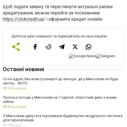
Щоб подати заявку та переглянути актуальні умови
кредитування, можна перейти за посиланням
https://clickcredit.ua/
і оформити кредит онлайн.
Діліться цією новиною та підписуйтесь на наші канали
Останні новини
Сотні адрес без електроенергії до вечора: де у Миколаєві не буде
світла, - ФОТО
08:10,
Сьогодні
Прогноз погоди у Миколаєві на 7 серпня: спекотний день з ясним
небом
08:02,
Сьогодні
У Миколаєві депутати підтримали будівництво модульного містечка
для переселенців
19:10,
Вчора