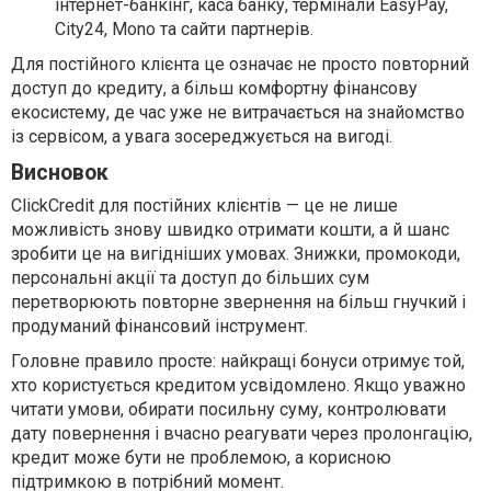
інтернет-банкінг, каса банку, термінали EasyPay,
City24, Mono та сайти партнерів.
Для постійного клієнта це означає не просто повторний
доступ до кредиту, а більш комфортну фінансову
екосистему, де час уже не витрачається на знайомство
із сервісом, а увага зосереджується на вигоді.
Висновок
ClickCredit для постійних клієнтів — це не лише
можливість знову швидко отримати кошти, а й шанс
зробити це на вигідніших умовах. Знижки, промокоди,
персональні акції та доступ до більших сум
перетворюють повторне звернення на більш гнучкий і
продуманий фінансовий інструмент.
Головне правило просте: найкращі бонуси отримує той,
хто користується кредитом усвідомлено. Якщо уважно
читати умови, обирати посильну суму, контролювати
дату повернення і вчасно реагувати через пролонгацію,
кредит може бути не проблемою, а корисною
підтримкою в потрібний момент.