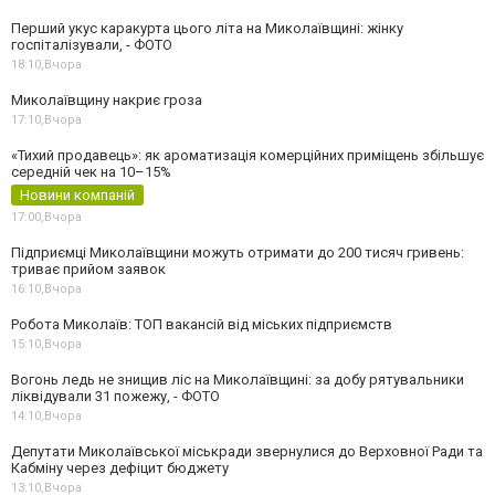
Перший укус каракурта цього літа на Миколаївщині: жінку
госпіталізували, - ФОТО
18:10,
Вчора
Миколаївщину накриє гроза
17:10,
Вчора
«Тихий продавець»: як ароматизація комерційних приміщень збільшує
середній чек на 10–15%
Новини компаній
17:00,
Вчора
Підприємці Миколаївщини можуть отримати до 200 тисяч гривень:
триває прийом заявок
16:10,
Вчора
Робота Миколаїв: ТОП вакансій від міських підприємств
15:10,
Вчора
Вогонь ледь не знищив ліс на Миколаївщині: за добу рятувальники
ліквідували 31 пожежу, - ФОТО
14:10,
Вчора
Депутати Миколаївської міськради звернулися до Верховної Ради та
Кабміну через дефіцит бюджету
13:10,
Вчора