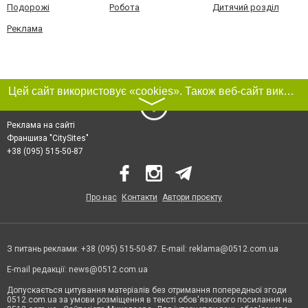
Подорожі
Робота
Дитячий розділ
Реклама
Цей сайт використовує «cookies». Також веб-сайт використовує інтернет-сервіс для збору технічних даних стосовно відвідувачів з метою отримання маркетингової та статистичної інформації. Умови обробки даних відвідувачів сайту див.
〉
Реклама на сайті
Франшиза "CitySites"
+38 (095) 515-50-87
Про нас
Контакти
Автори проєкту
З питань реклами: +38 (095) 515-50-87. E-mail:
reklama@0512.com.ua
E-mail редакції:
news@0512.com.ua
Допускається цитування матеріалів без отримання попередньої згоди
0512.com.ua за умови розміщення в тексті обов'язкового посилання на