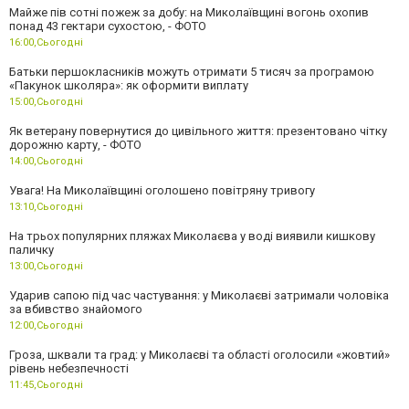
Майже пів сотні пожеж за добу: на Миколаївщині вогонь охопив
понад 43 гектари сухостою, - ФОТО
16:00,
Сьогодні
Батьки першокласників можуть отримати 5 тисяч за програмою
«Пакунок школяра»: як оформити виплату
15:00,
Сьогодні
Як ветерану повернутися до цивільного життя: презентовано чітку
дорожню карту, - ФОТО
14:00,
Сьогодні
Увага! На Миколаївщині оголошено повітряну тривогу
13:10,
Сьогодні
На трьох популярних пляжах Миколаєва у воді виявили кишкову
паличку
13:00,
Сьогодні
Ударив сапою під час частування: у Миколаєві затримали чоловіка
за вбивство знайомого
12:00,
Сьогодні
Гроза, шквали та град: у Миколаєві та області оголосили «жовтий»
рівень небезпечності
11:45,
Сьогодні