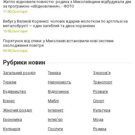
Житло відновили повністю: родина з Миколаївщини відбудувала дім
за програмою «єВідновлення», - ФОТО
11:00,
Сьогодні
Вибух у Великій Коренисі: чоловік вдарив молотком по артгільзі на
металобрухті — один загиблий та двоє поранених
10:00,
Сьогодні
Порятунок від спеки: у Миколаєві встановили нові системи
охолодження повітря
09:00,
Сьогодні
Рубрики новин
Загальний розділ
Техніка
Здоров'я
Туризм
Нерухомість
Транспорт
Будівництво
Відпочинок
Розваги
Бізнес
Меблі
Спорт
Жіночий розділ
Інтернет
Культура
Економіка
Інтер'єр
Мода
Кулінарія
Послуги
Родина