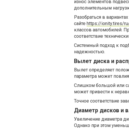
износ элементов подвес
дополнительным нагрузк
Разобраться в вариантах
сайте
https://ionity.tires/
классов автомобилей. П
соответствие технически
Системный подход к под
надежностью.
Вылет диска и расп
Вылет определяет полож
параметра может повлият
Слишком большой или с
может привести к нерав
Точное соответствие за
Диаметр дисков и в
Увеличение диаметра ди
Однако при этом уменьш