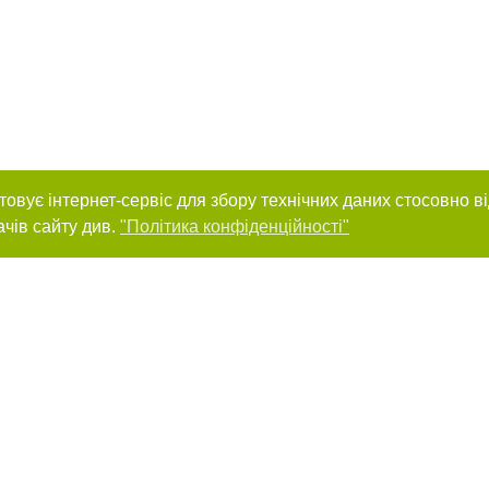
товує інтернет-сервіс для збору технічних даних стосовно в
ачів сайту див.
"Політика конфіденційності"
нас :
и
Автори проєкту
ування матеріалів без отримання попередньої згоди 0512.com.ua за умови 
вого посилання на 0512.com.ua - Сайт міста Миколаєва. Для інтернет-видань 
го, відкритого для пошукових систем гіперпосилання на цитовані статті не 
або в якості джерела. Порушення виняткових прав переслідується Законом.
ками "Новини компаній", "Промо", "Партнерський матеріал", "Партнерський спе