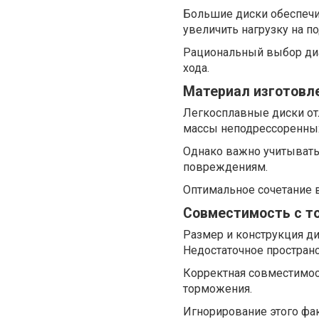
Большие диски обеспечи
увеличить нагрузку на п
Рациональный выбор диа
хода.
Материал изготовле
Легкосплавные диски от
массы неподрессоренных
Однако важно учитывать
повреждениям.
Оптимальное сочетание в
Совместимость с т
Размер и конструкция д
Недостаточное простран
Корректная совместимос
торможения.
Игнорирование этого фа