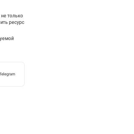
 не только
нить ресурс
зуемой