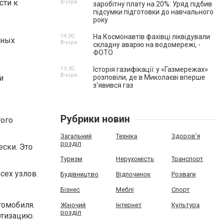
сти к
Вчора
заробітну плату на 20%: Уряд підбив
підсумки підготовки до навчального
року
14:30,
На Космонавтів фахівці ліквідували
зных
Вчора
складну аварію на водомережі, -
ФОТО
13:30,
Історія газифікації: у «Газмережах»
Вчора
и
розповіли, де в Миколаєві вперше
з'явився газ
Рубрики новин
того
Загальний
Техніка
Здоров'я
розділ
ски. Это
Туризм
Нерухомість
Транспорт
сех узлов.
Будівництво
Відпочинок
Розваги
Бізнес
Меблі
Спорт
томобиля.
Жіночий
Інтернет
Культура
розділ
ртизацию.