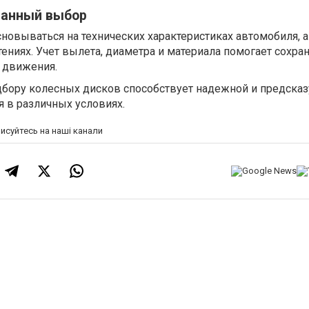
ванный выбор
овываться на технических характеристиках автомобиля, а
тениях. Учет вылета, диаметра и материала помогает сохра
 движения.
дбору колесных дисков способствует надежной и предска
 в различных условиях.
писуйтесь на наші канали