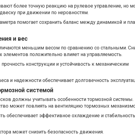
вают более точную реакцию на рулевое управление, но м
одвеску при движении по неровностям.
метра помогает сохранить баланс между динамикой и пл
ния и вес
личаются меньшим весом по сравнению со стальными. С
 элементов положительно влияет на управляемость.
 прочность конструкции и устойчивость к механическим
еса и надежности обеспечивает долговечность эксплуатац
ормозной системой
исков должны учитывать особенности тормозной системы.
ство может повлиять на вентиляцию тормозных механизмо
ть обеспечивает эффективное охлаждение и стабильност
ктора может снизить безопасность движения.