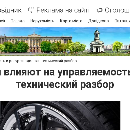
відник
Реклама на сайті
Оголош
сії
Погода
Нерухомість
Карта міста
Довідкова
Питання
ть и ресурс подвески: технический разбор
 влияют на управляемость
технический разбор