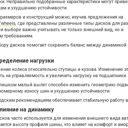
ки. Неправильно подобранные характеристики могут приве
ам и ухудшению устойчивости.
 размеров и конструкций можно, изучив предложения на
ru/wheels
, где представлены различные типы дисков для ра
ри выборе важно учитывать не только внешний вид, но и
м требованиям.
бору дисков помогает сохранить баланс между динамикой 
ределение нагрузки
ение колеса относительно ступицы и кузова. Изменение э
ь на управляемость и увеличить нагрузку на подшипники.
лишком малый вылет способен изменить геометрию подве
номерному износу шин и ухудшению устойчивости.
водским рекомендациям обеспечивает стабильную работу в
лияние на динамику
сков часто используется для изменения внешнего вида ав
ается высота профиля шины, что влияет на комфорт и амо