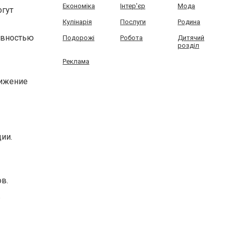
Економіка
Інтер'єр
Мода
огут
Кулінарія
Послуги
Родина
авностью
Подорожі
Робота
Дитячий
розділ
Реклама
нижение
ии.
в.
ь