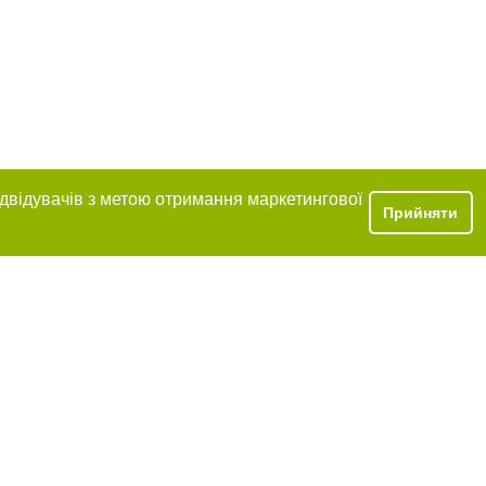
ідвідувачів з метою отримання маркетингової
Прийняти
розміщення в
обов'язкове
нижче другого
цпроєкт",