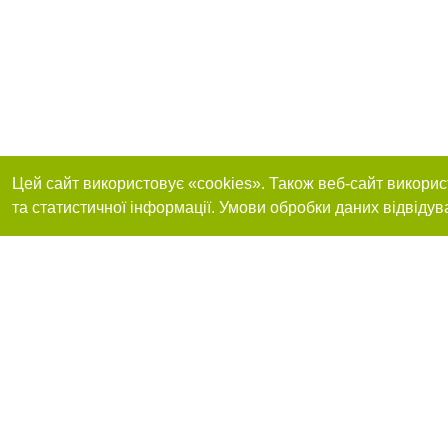
Цей сайт використовує «cookies». Також веб-сайт викорис
та статистичної інформації. Умови обробки даних відвідув
Приєднуйтесь до 
Реклама на сайті
Франшиза "CitySites"
+38 (095) 515-50-87
Про нас
Контакт
З питань реклами: +38 (095) 515-50-87. E-mail:
Допускається цит
reklama@0512.com.ua
тексті обов'язко
розміщення прямо
абзацу в тексті 
E-mail редакції:
news@0512.com.ua
Матеріали з плаш