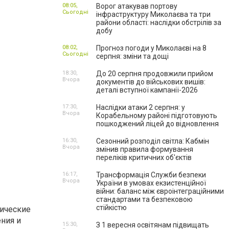
08:05,
Ворог атакував портову
Сьогодні
інфраструктуру Миколаєва та три
райони області: наслідки обстрілів за
добу
08:02,
Прогноз погоди у Миколаєві на 8
Сьогодні
серпня: зміни та дощі
18:30,
До 20 серпня продовжили прийом
Вчора
документів до військових вишів:
деталі вступної кампанії-2026
17:30,
Наслідки атаки 2 серпня: у
Вчора
Корабельному районі підготовують
пошкоджений ліцей до відновлення
16:30,
Сезонний розподіл світла: Кабмін
Вчора
змінив правила формування
переліків критичних об'єктів
16:17,
Трансформація Служби безпеки
Вчора
України в умовах екзистенційної
війни: баланс між євроінтеграційними
стандартами та безпековою
стійкістю
нические
ния и
15:30,
З 1 вересня освітянам підвищать