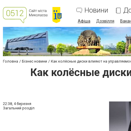
Новини
До
Афіша
Дозвілля
Вакан
Головна
Бізнес новини
Как колёсные диски влияют на управляемос
Как колёсные диски
22:38,
4 березня
Загальний розділ