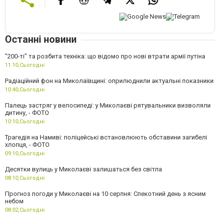
Останні новини
"200-ті" та розбита техніка: що відомо про нові втрати армії путіна
11:10,
Сьогодні
Радіаційний фон на Миколаївщині: оприлюднили актуальні показники
10:40,
Сьогодні
Палець застряг у велосипеді: у Миколаєві рятувальники визволяли
дитину, - ФОТО
10:10,
Сьогодні
Трагедія на Намиві: поліцейські встановлюють обставини загибелі
хлопця, - ФОТО
09:10,
Сьогодні
Десятки вулиць у Миколаєві залишаться без світла
08:10,
Сьогодні
Прогноз погоди у Миколаєві на 10 серпня: Спекотний день з ясним
небом
08:02,
Сьогодні