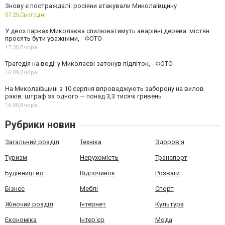
Знову є постраждалі: росіяни атакували Миколаївщину
07:25,
Сьогодні
У двох парках Миколаєва спилюватимуть аварійні дерева: містян
просять бути уважними, - ФОТО
17:30,
Вчора
Трагедія на воді: у Миколаєві затонув підліток, - ФОТО
16:09,
Вчора
На Миколаївщині з 10 серпня впроваджують заборону на вилов
раків: штраф за одного — понад 3,3 тисячі гривень
16:00,
Вчора
Рубрики новин
Загальний розділ
Техніка
Здоров'я
Туризм
Нерухомість
Транспорт
Будівництво
Відпочинок
Розваги
Бізнес
Меблі
Спорт
Жіночий розділ
Інтернет
Культура
Економіка
Інтер'єр
Мода