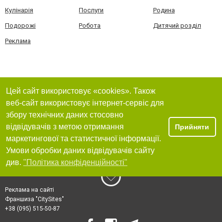
Кулінарія
Послуги
Родина
Подорожі
Робота
Дитячий розділ
Реклама
Цей сайт використовує «cookies». Також
веб-сайт використовує інтернет-сервіс для
збору технічних даних стосовно
відвідувачів з метою отримання
Прийняти
маркетингової та статистичної інформації.
Умови обробки даних відвідувачів сайту
див.
"Політика конфіденційності"
Реклама на сайті
Франшиза "CitySites"
+38 (095) 515-50-87