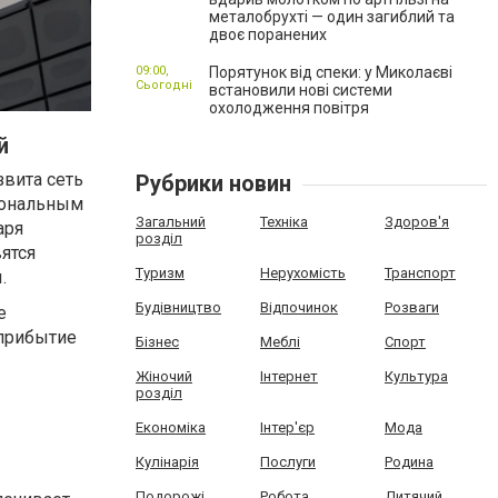
металобрухті — один загиблий та
двоє поранених
09:00,
Порятунок від спеки: у Миколаєві
Сьогодні
встановили нові системи
охолодження повітря
й
звита сеть
Рубрики новин
иональным
Загальний
Техніка
Здоров'я
аря
розділ
ятся
Туризм
Нерухомість
Транспорт
.
Будівництво
Відпочинок
Розваги
е
 прибытие
Бізнес
Меблі
Спорт
Жіночий
Інтернет
Культура
розділ
Економіка
Інтер'єр
Мода
Кулінарія
Послуги
Родина
Подорожі
Робота
Дитячий