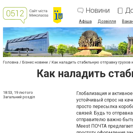
Новини
До
Афіша
Дозвілля
Вакан
Головна
Бізнес новини
Как наладить стабильную отправку грузов 
Как наладить стаб
18:53,
19 лютого
Глобализация и активно
Загальний розділ
устойчивый спрос на кач
просто пересылка короб
связей. Будь то отправк
отправителю важно быть 
Meest ПОЧТА предлагает
простоту оформления за