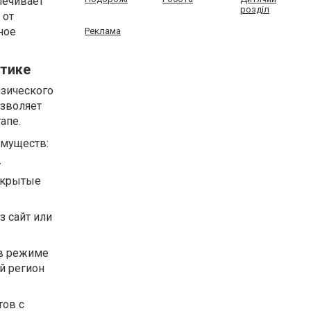
печивает
розділ
 от
ное
Реклама
стике
изического
озволяет
апе.
имуществ:
г
 скрытые
з сайт или
 в режиме
й регион
тов с