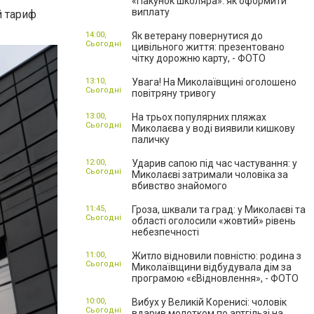
«Пакунок школяра»: як оформити
виплату
й тариф
14:00,
Як ветерану повернутися до
Сьогодні
цивільного життя: презентовано
чітку дорожню карту, - ФОТО
13:10,
Увага! На Миколаївщині оголошено
Сьогодні
повітряну тривогу
13:00,
На трьох популярних пляжах
Сьогодні
Миколаєва у воді виявили кишкову
паличку
12:00,
Ударив сапою під час частування: у
Сьогодні
Миколаєві затримали чоловіка за
вбивство знайомого
11:45,
Гроза, шквали та град: у Миколаєві та
Сьогодні
області оголосили «жовтий» рівень
небезпечності
11:00,
Житло відновили повністю: родина з
Сьогодні
Миколаївщини відбудувала дім за
програмою «єВідновлення», - ФОТО
10:00,
Вибух у Великій Коренисі: чоловік
Сьогодні
вдарив молотком по артгільзі на