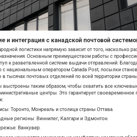
е и интеграция с канадской почтовой системо
дной логистики напрямую зависит от того, насколько ра
 назначения. Основным преимуществом работы с професс
туп к разветвленной системе выдачи отправлений. Благод
 с национальным оператором Canada Post, посылки станов
в тысячах почтовых отделений по всей территории страны
 выстроены таким образом, чтобы охватить все ключевы
министративные центры. Это гарантирует своевременное
к:
сы: Торонто, Монреаль и столица страны Оттава.
дные регионы: Виннипег, Калгари и Эдмонтон.
режье: Ванкувер.