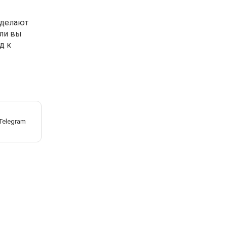
 делают
 ли вы
д к