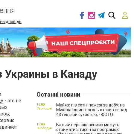
ення
-відповідь
з Украины в Канаду
Останні новини
и
ду
- это не
16:00,
Майже пів сотні пожеж за добу: на
вых
Сьогодні
Миколаївщині вогонь охопив понад
аров,
43 гектари сухостою, - ФОТО
Сервис
15:00,
Батьки першокласників можуть
единяет
Сьогодні
отримати 5 тисяч за програмою