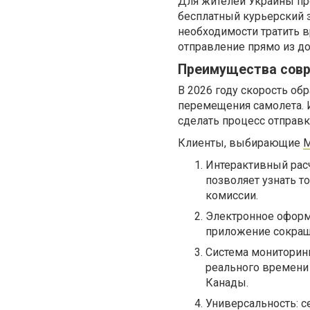
Для жителей Украины пр
бесплатный курьерский з
необходимости тратить в
отправление прямо из до
Преимущества совр
В 2026 году скорость об
перемещения самолета. 
сделать процесс отправ
Клиенты, выбирающие
M
Интерактивный расч
позволяет узнать т
комиссии.
Электронное оформл
приложение сокраща
Система мониторин
реального времени
Канады.
Универсальность: с