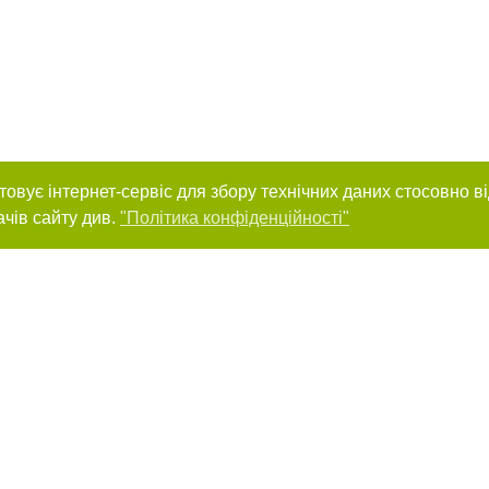
товує інтернет-сервіс для збору технічних даних стосовно в
ачів сайту див.
"Політика конфіденційності"
нас :
и
Автори проєкту
ування матеріалів без отримання попередньої згоди 0512.com.ua за умови 
вого посилання на 0512.com.ua - Сайт міста Миколаєва. Для інтернет-видань 
го, відкритого для пошукових систем гіперпосилання на цитовані статті не 
або в якості джерела. Порушення виняткових прав переслідується Законом.
ками "Новини компаній", "Промо", "Партнерський матеріал", "Партнерський спе
", "Пресреліз", "PR", "Офіційно", "Політична реклама" публікуються на правах 