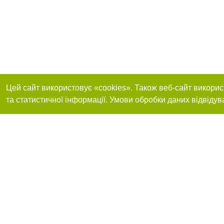
Цей сайт використовує «cookies». Також веб-сайт викорис
та статистичної інформації. Умови обробки даних відвідув
Приєднуйтесь до 
Реклама на сайті
Франшиза "CitySites"
+38 (095) 515-50-87
Про нас
Контакт
З питань реклами: +38 (095) 515-50-87. E-mail:
Допускається цит
reklama@0512.com.ua
тексті обов'язко
розміщення прямо
абзацу в тексті 
E-mail редакції:
news@0512.com.ua
Матеріали з плаш
"Політичні новини