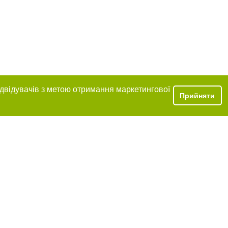
ідвідувачів з метою отримання маркетингової
Прийняти
розміщення в
обов'язкове
нижче другого
цпроєкт",
реклами.