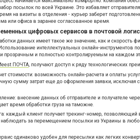
оцесс начинается максимально комфортно: компания обес
абор посылок по всей Украине. Это избавляет отправителя
ремя на визиты в отделения - курьер заберет подготовлен
ма или офиса в заранее согласованное время.
еменных цифровых сервисов в почтовой логи
работки данных имеет такое же значение, как и скорость ф
Использование интеллектуальных онлайн-инструментов п
ки прозрачным и полностью контролируемым на каждом эт
eest ПОЧТА
, получают доступ к ряду технологических пре
ет стоимости: возможность онлайн-расчета и оплаты услу
очную сумму затрат еще до оформления заявки, исключая
ение: внесение данных об отправителе и получателе чере
ет время обработки груза на таможне.
га: каждый клиент получает трекинг-номер, позволяющий
 наблюдать за перемещением посылки из Украины в любо
ервис одинаково удобен для пересылки как легких конвер