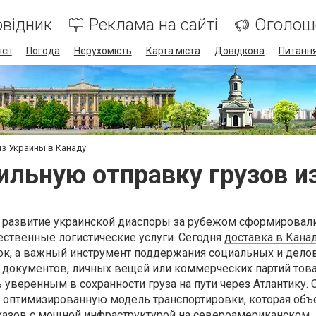
відник
Реклама на сайті
Оголош
сії
Погода
Нерухомість
Карта міста
Довідкова
Питання
из Украины в Канаду
ильную отправку грузов и
е развитие украинской диаспоры за рубежом сформировал
ественные логистические услуги. Сегодня
доставка в Кана
ок, а важный инструмент поддержания социальных и дело
а документов, личных вещей или коммерческих партий тов
уверенным в сохранности груза на пути через Атлантику. 
 оптимизированную модель транспортировки, которая объ
казов с мощной инфраструктурой на североамериканском