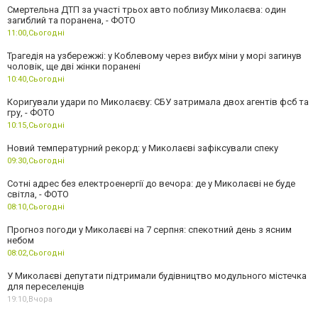
Смертельна ДТП за участі трьох авто поблизу Миколаєва: один
загиблий та поранена, - ФОТО
11:00,
Сьогодні
Трагедія на узбережжі: у Коблевому через вибух міни у морі загинув
чоловік, ще дві жінки поранені
10:40,
Сьогодні
Коригували удари по Миколаєву: СБУ затримала двох агентів фсб та
гру, - ФОТО
10:15,
Сьогодні
Новий температурний рекорд: у Миколаєві зафіксували спеку
09:30,
Сьогодні
Сотні адрес без електроенергії до вечора: де у Миколаєві не буде
світла, - ФОТО
08:10,
Сьогодні
Прогноз погоди у Миколаєві на 7 серпня: спекотний день з ясним
небом
08:02,
Сьогодні
У Миколаєві депутати підтримали будівництво модульного містечка
для переселенців
19:10,
Вчора