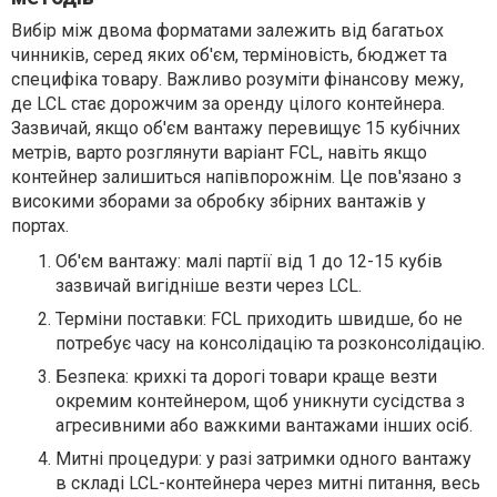
Вибір між двома форматами залежить від багатьох
чинників, серед яких об'єм, терміновість, бюджет та
специфіка товару. Важливо розуміти фінансову межу,
де LCL стає дорожчим за оренду цілого контейнера.
Зазвичай, якщо об'єм вантажу перевищує 15 кубічних
метрів, варто розглянути варіант FCL, навіть якщо
контейнер залишиться напівпорожнім. Це пов'язано з
високими зборами за обробку збірних вантажів у
портах.
Об'єм вантажу: малі партії від 1 до 12-15 кубів
зазвичай вигідніше везти через LCL.
Терміни поставки: FCL приходить швидше, бо не
потребує часу на консолідацію та розконсолідацію.
Безпека: крихкі та дорогі товари краще везти
окремим контейнером, щоб уникнути сусідства з
агресивними або важкими вантажами інших осіб.
Митні процедури: у разі затримки одного вантажу
в складі LCL-контейнера через митні питання, весь