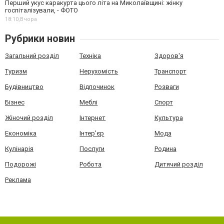
Перший укус каракурта цього літа на Миколаївщині: жінку
госпіталізували, - ФОТО
18:10,
Вчора
Рубрики новин
Загальний розділ
Техніка
Здоров'я
Туризм
Нерухомість
Транспорт
Будівництво
Відпочинок
Розваги
Бізнес
Меблі
Спорт
Жіночий розділ
Інтернет
Культура
Економіка
Інтер'єр
Мода
Кулінарія
Послуги
Родина
Подорожі
Робота
Дитячий розділ
Реклама