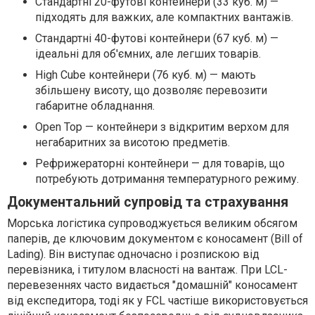
Стандартні 20-футові контейнери (33 куб. м) —
підходять для важких, але компактних вантажів.
Стандартні 40-футові контейнери (67 куб. м) —
ідеальні для об'ємних, але легших товарів.
High Cube контейнери (76 куб. м) — мають
збільшену висоту, що дозволяє перевозити
габаритне обладнання.
Open Top — контейнери з відкритим верхом для
негабаритних за висотою предметів.
Рефрижераторні контейнери — для товарів, що
потребують дотримання температурного режиму.
Документальний супровід та страхування
Морська логістика супроводжується великим обсягом
паперів, де ключовим документом є коносамент (Bill of
Lading). Він виступає одночасно і розпискою від
перевізника, і титулом власності на вантаж. При LCL-
перевезеннях часто видається "домашній" коносамент
від експедитора, тоді як у FCL частіше використовується