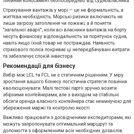
лінійний коносамент безпосередньо від судновласника.
Страхування вантажів у морі — це не формальність, а
життєва необхідність. Морські ризики включають не
лише загрозу затоплення чи пожежі, а й поняття
"загальної аварії", коли всі власники вантажів на борту
несуть фінансову відповідальність за порятунок судна,
навіть якщо їхній товар не постраждав. Наявність
страхового поліса покриває ці непередбачувані витрати
та забезпечує спокій інвестора.
Рекомендації для бізнесу
Вибір між LCL та FCL не є статичним рішенням. У міру
зростання вашого бізнесу логістична стратегія повинна
еволюціонувати. Малі тестові партії зручно возити
збірними контейнерами, але з виходом на стабільні
обсяги оренда власного контейнера стає неминучою для
збереження маржі та контролю якості.
Важливо працювати з досвідченими експедиторами, які
можуть запропонувати оптимальний маршрут та
допомогти з оформленням всіх необхідних дозволів.