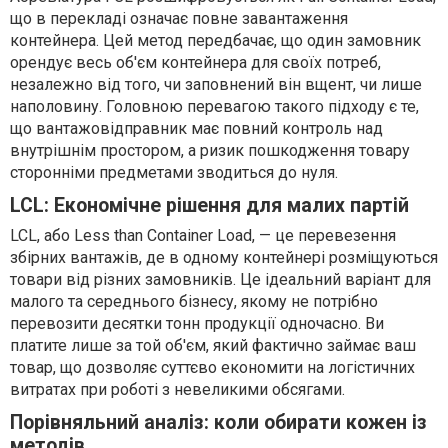
що в перекладі означає повне завантаження
контейнера. Цей метод передбачає, що один замовник
орендує весь об'єм контейнера для своїх потреб,
незалежно від того, чи заповнений він вщент, чи лише
наполовину. Головною перевагою такого підходу є те,
що вантажовідправник має повний контроль над
внутрішнім простором, а ризик пошкодження товару
сторонніми предметами зводиться до нуля.
LCL: Економічне рішення для малих партій
LCL, або Less than Container Load, — це перевезення
збірних вантажів, де в одному контейнері розміщуються
товари від різних замовників. Це ідеальний варіант для
малого та середнього бізнесу, якому не потрібно
перевозити десятки тонн продукції одночасно. Ви
платите лише за той об'єм, який фактично займає ваш
товар, що дозволяє суттєво економити на логістичних
витратах при роботі з невеликими обсягами.
Порівняльний аналіз: коли обирати кожен із
методів