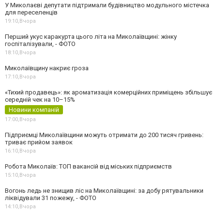
У Миколаєві депутати підтримали будівництво модульного містечка
для переселенців
19:10,
Вчора
Перший укус каракурта цього літа на Миколаївщині: жінку
госпіталізували, - ФОТО
18:10,
Вчора
Миколаївщину накриє гроза
17:10,
Вчора
«Тихий продавець»: як ароматизація комерційних приміщень збільшує
середній чек на 10–15%
Новини компаній
17:00,
Вчора
Підприємці Миколаївщини можуть отримати до 200 тисяч гривень:
триває прийом заявок
16:10,
Вчора
Робота Миколаїв: ТОП вакансій від міських підприємств
15:10,
Вчора
Вогонь ледь не знищив ліс на Миколаївщині: за добу рятувальники
ліквідували 31 пожежу, - ФОТО
14:10,
Вчора