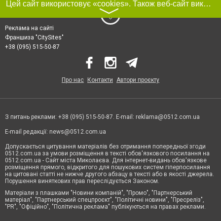
Цей сайт використовує «cookies». Також веб-сайт використовує інтернет-сервіс для збору технічних даних стосовно відвідувачів з метою отримання маркетингової та статистичної інформації. Умови обробки даних відвідувачів сайту див.
〉
Реклама на сайті
Франшиза "CitySites"
+38 (095) 515-50-87
Про нас
Контакти
Автори проєкту
З питань реклами: +38 (095) 515-50-87. E-mail:
reklama@0512.com.ua
E-mail редакції:
news@0512.com.ua
Допускається цитування матеріалів без отримання попередньої згоди
0512.com.ua за умови розміщення в тексті обов'язкового посилання на
0512.com.ua - Сайт міста Миколаєва. Для інтернет-видань обов'язкове
розміщення прямого, відкритого для пошукових систем гіперпосилання
на цитовані статті не нижче другого абзацу в тексті або в якості джерела.
Порушення виняткових прав переслідується Законом.
Матеріали з плашками "Новини компаній", "Промо", "Партнерський
матеріал", "Партнерський спецпроєкт", "Політичні новини", "Пресреліз",
"PR", "Офіційно", "Політична реклама" публікуються на правах реклами.