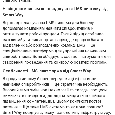
співробітників.
Навіщо компаніям впроваджувати LMS-систему від
Smart Way
Впроваджена
сучасна
LMS
система для бізнесу
допомагає компаніям навчати співробітників й
оптимізувати робочі процеси. Такий підхід особливо
важливий у великих організаціях, де працює багато
віддалених або розподілених команд.
LMS
— це
спеціалізована платформа для управління навчанням
співробітників.
Вона об’єднує в собі всі інструменти для
створення, проведення та контролю освітніх програм.
Особливості LMS-платформа від Smart Way
В продуктивному бізнес-середовищі ефективне
навчання співробітників — це стратегічна необхідність.
Високий темп змін, нові технології та складні процеси
вимагають швидкої адаптації команди та постійного
підвищення компетенцій. В цьому контексті постає
питання —
Що таке LMS система
та як вона працює?
Smart
Way
поєднує сучасну технологічну інфраструктуру,