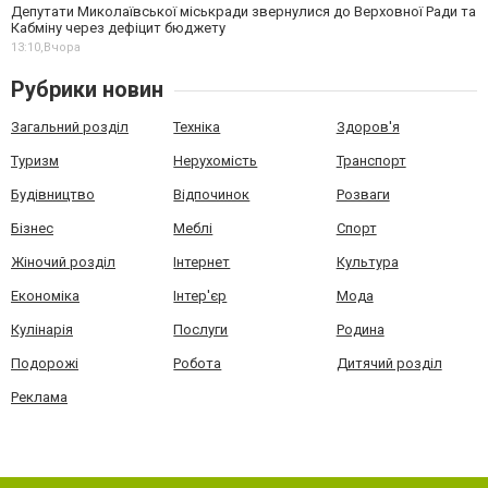
Депутати Миколаївської міськради звернулися до Верховної Ради та
Кабміну через дефіцит бюджету
13:10,
Вчора
Рубрики новин
Загальний розділ
Техніка
Здоров'я
Туризм
Нерухомість
Транспорт
Будівництво
Відпочинок
Розваги
Бізнес
Меблі
Спорт
Жіночий розділ
Інтернет
Культура
Економіка
Інтер'єр
Мода
Кулінарія
Послуги
Родина
Подорожі
Робота
Дитячий розділ
Реклама