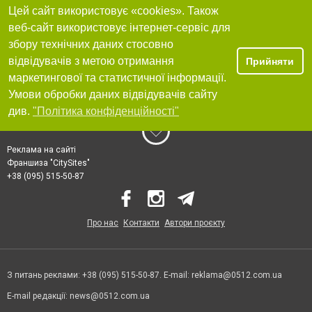
Цей сайт використовує «cookies». Також
веб-сайт використовує інтернет-сервіс для
збору технічних даних стосовно
відвідувачів з метою отримання
Прийняти
маркетингової та статистичної інформації.
Умови обробки даних відвідувачів сайту
див.
"Політика конфіденційності"
Реклама на сайті
Франшиза "CitySites"
+38 (095) 515-50-87
Про нас
Контакти
Автори проєкту
З питань реклами: +38 (095) 515-50-87. E-mail:
reklama@0512.com.ua
E-mail редакції:
news@0512.com.ua