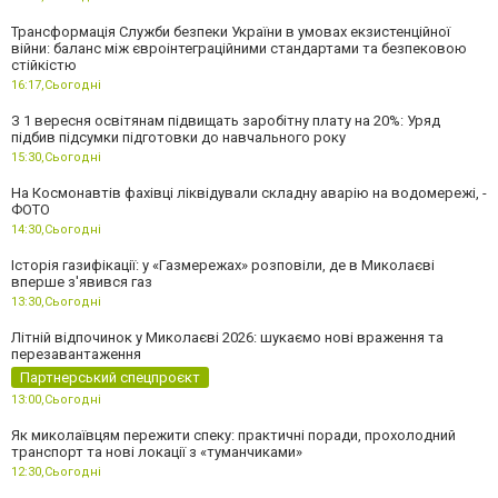
Трансформація Служби безпеки України в умовах екзистенційної
війни: баланс між євроінтеграційними стандартами та безпековою
стійкістю
16:17,
Сьогодні
З 1 вересня освітянам підвищать заробітну плату на 20%: Уряд
підбив підсумки підготовки до навчального року
15:30,
Сьогодні
На Космонавтів фахівці ліквідували складну аварію на водомережі, -
ФОТО
14:30,
Сьогодні
Історія газифікації: у «Газмережах» розповіли, де в Миколаєві
вперше з'явився газ
13:30,
Сьогодні
Літній відпочинок у Миколаєві 2026: шукаємо нові враження та
перезавантаження
Партнерський спецпроєкт
13:00,
Сьогодні
Як миколаївцям пережити спеку: практичні поради, прохолодний
транспорт та нові локації з «туманчиками»
12:30,
Сьогодні