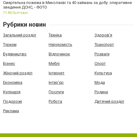
Смертельна пожежа в Миколаєві та 40 займань за добу: оперативне
зведення ДСНС, - ФОТО
11:40,
Сьогодні
Рубрики новин
Загальний розділ
Техніка
Здоров'я
Туризм
Нерухомість
Транспорт
Будівництво
Відпочинок
Розваги
Бізнес
Меблі
Спорт
Жіночий розділ
Інтернет
Культура
Економіка
Інтер'єр
Мода
Кулінарія
Послуги
Родина
Подорожі
Робота
Дитячий розділ
Реклама