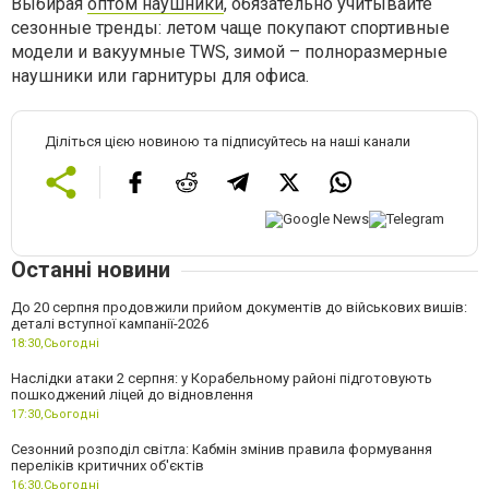
Выбирая
оптом наушники
, обязательно учитывайте
сезонные тренды: летом чаще покупают спортивные
модели и вакуумные TWS, зимой – полноразмерные
наушники или гарнитуры для офиса.
Діліться цією новиною та підписуйтесь на наші канали
Останні новини
До 20 серпня продовжили прийом документів до військових вишів:
деталі вступної кампанії-2026
18:30,
Сьогодні
Наслідки атаки 2 серпня: у Корабельному районі підготовують
пошкоджений ліцей до відновлення
17:30,
Сьогодні
Сезонний розподіл світла: Кабмін змінив правила формування
переліків критичних об'єктів
16:30,
Сьогодні