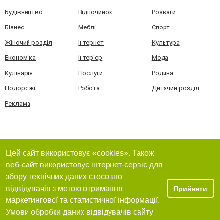
Будівництво
Відпочинок
Розваги
Бізнес
Меблі
Спорт
Жіночий розділ
Інтернет
Культура
Економіка
Інтер'єр
Мода
Кулінарія
Послуги
Родина
Подорожі
Робота
Дитячий розділ
Реклама
Цей сайт використовує «cookies». Також
веб-сайт використовує інтернет-сервіс для
збору технічних даних стосовно
відвідувачів з метою отримання
Прийняти
маркетингової та статистичної інформації.
Умови обробки даних відвідувачів сайту