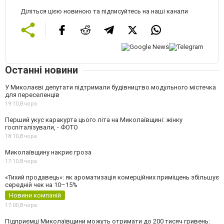
Діліться цією новиною та підписуйтесь на наші канали
Останні новини
У Миколаєві депутати підтримали будівництво модульного містечка
для переселенців
19:10,
Вчора
Перший укус каракурта цього літа на Миколаївщині: жінку
госпіталізували, - ФОТО
18:10,
Вчора
Миколаївщину накриє гроза
17:10,
Вчора
«Тихий продавець»: як ароматизація комерційних приміщень збільшує
середній чек на 10–15%
Новини компаній
17:00,
Вчора
Підприємці Миколаївщини можуть отримати до 200 тисяч гривень: