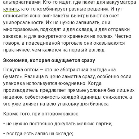
альтернативами. Кто-то ищет, где
пакет для вакууматора
купить
, кто-то комбинирует разные решения. И тут
становится ясно: зип-пакеты выигрывают за счет
универсальности. Их не нужно запаивать, они
многоразовые, подходят и для склада, и для отправки
заказов, и для аккуратного хранения на полках. Честно
говоря, в повседневной торговле они оказываются
практичнее, чем кажется на первый взгляд.
Экономия, которая ощущается сразу
Покупка оптом — это не абстрактная выгода «на
бумаге». Разница в цене заметна сразу, особенно если
упаковка используется ежедневно. Когда
производитель предлагает прямые условия без лишних
наценок, себестоимость каждой единицы снижается, а
это уже влияет на всю упаковку для бизнеса.
Кроме того, при оптовом заказе:
-
не нужно постоянно докупать мелкие партии;
-
всегда есть запас на складе;