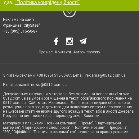
див.
"Політика конфіденційності"
Реклама на сайті
Франшиза "CitySites"
+38 (095) 515-50-87
Про нас
Контакти
Автори проєкту
З питань реклами: +38 (095) 515-50-87. E-mail:
reklama@0512.com.ua
E-mail редакції:
news@0512.com.ua
Допускається цитування матеріалів без отримання попередньої згоди
0512.com.ua за умови розміщення в тексті обов'язкового посилання на
0512.com.ua - Сайт міста Миколаєва. Для інтернет-видань обов'язкове
розміщення прямого, відкритого для пошукових систем гіперпосилання
на цитовані статті не нижче другого абзацу в тексті або в якості джерела.
Порушення виняткових прав переслідується Законом.
Матеріали з плашками "Новини компаній", "Промо", "Партнерський
матеріал", "Партнерський спецпроєкт", "Політичні новини", "Пресреліз",
"PR", "Офіційно", "Політична реклама" публікуються на правах реклами.