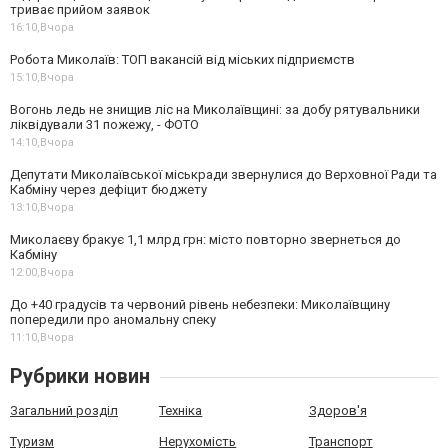
триває прийом заявок
16:10,
Вчора
Робота Миколаїв: ТОП вакансій від міських підприємств
15:10,
Вчора
Вогонь ледь не знищив ліс на Миколаївщині: за добу рятувальники
ліквідували 31 пожежу, - ФОТО
14:10,
Вчора
Депутати Миколаївської міськради звернулися до Верховної Ради та
Кабміну через дефіцит бюджету
13:10,
Вчора
Миколаєву бракує 1,1 млрд грн: місто повторно звернеться до
Кабміну
12:00,
Вчора
До +40 градусів та червоний рівень небезпеки: Миколаївщину
попередили про аномальну спеку
11:10,
Вчора
Рубрики новин
Загальний розділ
Техніка
Здоров'я
Туризм
Нерухомість
Транспорт