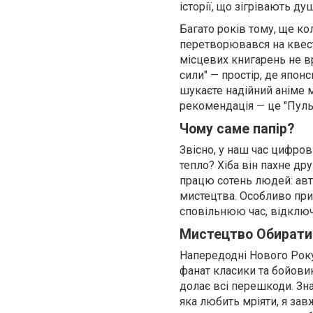
історії, що зігрівають ду
Багато років тому, ще к
перетворювався на квест.
місцевих книгарень не вр
сили" — простір, де японс
шукаєте надійний аніме м
рекомендація — це "Пульс
Чому саме папір?
Звісно, у наш час цифров
тепло? Хіба він пахне др
працю сотень людей: авт
мистецтва. Особливо приє
сповільнюю час, відключ
Мистецтво Обирати
Напередодні Нового Року
фанат класики та бойовик
долає всі перешкоди. Зна
яка любить мріяти, я за