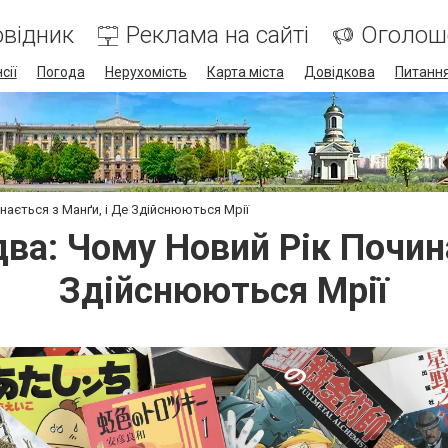
відник
Реклама на сайті
Оголош
сії
Погода
Нерухомість
Карта міста
Довідкова
Питання
нається з Манґи, і Де Здійснюються Мрії
два: Чому Новий Рік Почина
Здійснюються Мрії