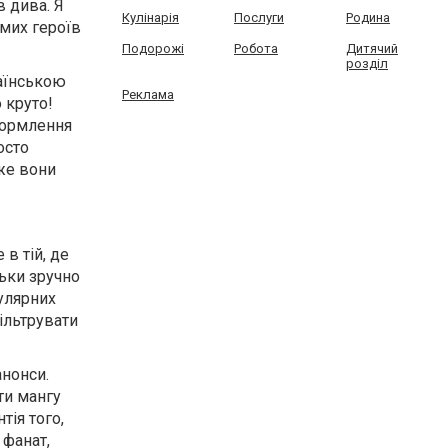
в дива. Я
Кулінарія
Послуги
Родина
омих героїв
Подорожі
Робота
Дитячий
розділ
раїнською
Реклама
о круто!
формлення
осто
дже вони
 в тій, де
льки зручно
пулярних
фільтрувати
нонси.
ти мангу
тія того,
 фанат,