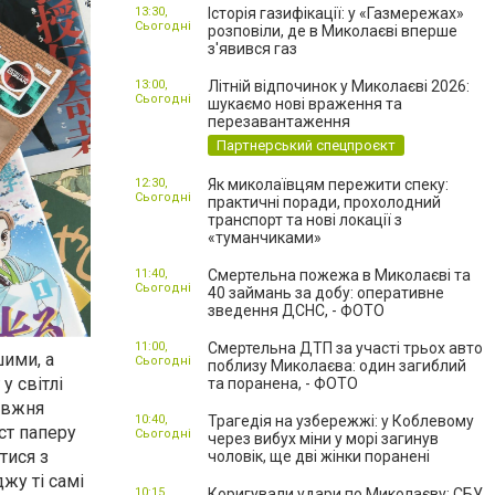
13:30,
Історія газифікації: у «Газмережах»
Сьогодні
розповіли, де в Миколаєві вперше
з'явився газ
13:00,
Літній відпочинок у Миколаєві 2026:
Сьогодні
шукаємо нові враження та
перезавантаження
Партнерський спецпроєкт
12:30,
Як миколаївцям пережити спеку:
Сьогодні
практичні поради, прохолодний
транспорт та нові локації з
«туманчиками»
11:40,
Смертельна пожежа в Миколаєві та
Сьогодні
40 займань за добу: оперативне
зведення ДСНС, - ФОТО
11:00,
Смертельна ДТП за участі трьох авто
шими, а
Сьогодні
поблизу Миколаєва: один загиблий
у світлі
та поранена, - ФОТО
равжня
10:40,
Трагедія на узбережжі: у Коблевому
ст паперу
Сьогодні
через вибух міни у морі загинув
тися з
чоловік, ще дві жінки поранені
жу ті самі
10:15,
Коригували удари по Миколаєву: СБУ