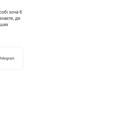
собі хоча б
знаєте, де
іших