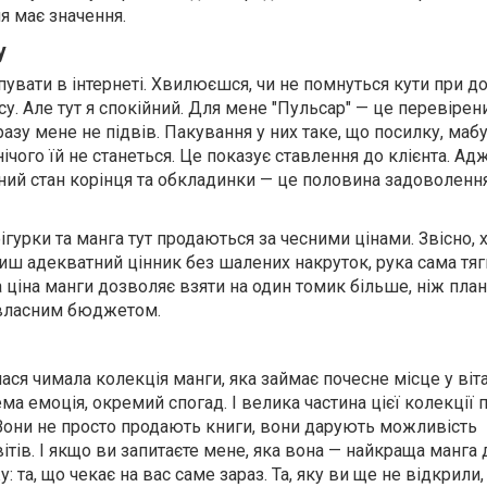
я має значення.
у
пувати в інтернеті. Хвилюєшся, чи не помнуться кути при до
у. Але тут я спокійний. Для мене "Пульсар" — це перевіре
разу мене не підвів. Пакування у них таке, що посилку, маб
ічого їй не станеться. Це показує ставлення до клієнта. Ад
ьний стан корінця та обкладинки — це половина задоволенн
ігурки та манга тут продаються за чесними цінами. Звісно, х
чиш адекватний цінник без шалених накруток, рука сама тяг
 ціна манги дозволяє взяти на один томик більше, ніж плану
 власним бюджетом.
ся чимала колекція манги, яка займає почесне місце у віта
а емоція, окремий спогад. І велика частина цієї колекції 
 Вони не просто продають книги, вони дарують можливість
ітів. І якщо ви запитаєте мене, яка вона — найкраща манга 
: та, що чекає на вас саме зараз. Та, яку ви ще не відкрили,