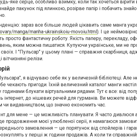
удь-яке серце, особливо взимку, коли так хочеться вірити 
найде пакунок під ялинкою, розірве папір і побачить знай
но.
енденцію: зараз все більше людей цікавить саме манга ук
/tovary/manga/manha-ukrainskoiu-movoiu.html
). І це неймовірн
ь просто фантастичну роботу. Якість паперу, перекладу, о
вень, яким можна пишатися. Купуючи українське, ми не пр
своїх. І "Пульсар" у цьому плані — справжня скарбниця, а
 вітчизняні релізи.
орій
ульсара", я відчуваю себе як у величезній бібліотеці. Але не
 тебе чекають пригоди. Їхній величезний каталог манги насті
 годинами блукати віртуальними рядами. Тут є все: від по
сь інтернет, до нішевих речей для гурманів. Ви можете від
м чи видавництвом, що значно економить час.
 для мене — це можливість планувати. Я часто дивлюся а
де продовження моєї улюбленої серії, я намагаюся замови
ереднього замовлення — це порятунок від спойлерів і гаран
озкуплять у перші ж години продажів. А коли ти справжній