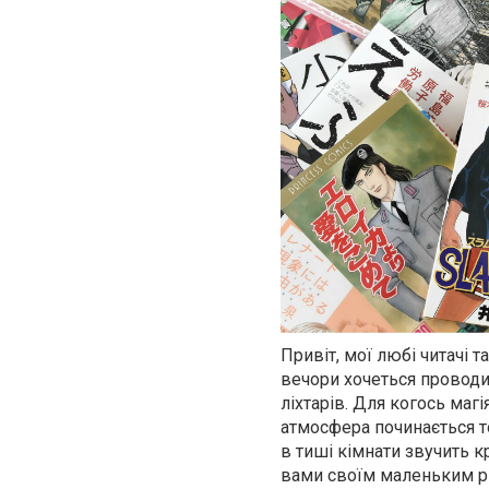
Привіт, мої любі читачі 
вечори хочеться проводит
ліхтарів. Для когось магі
атмосфера починається то
в тиші кімнати звучить к
вами своїм маленьким рит