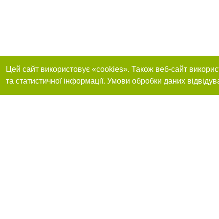
Цей сайт використовує «cookies». Також веб-сайт викорис
та статистичної інформації. Умови обробки даних відвідув
Приєднуйтесь до 
Реклама на сайті
Франшиза "CitySites"
+38 (095) 515-50-87
Про нас
Контакт
З питань реклами: +38 (095) 515-50-87. E-mail:
Допускається цит
reklama@0512.com.ua
тексті обов'язко
розміщення прямо
абзацу в тексті 
E-mail редакції:
news@0512.com.ua
Матеріали з плаш
"Політичні новини
Політика конфіде