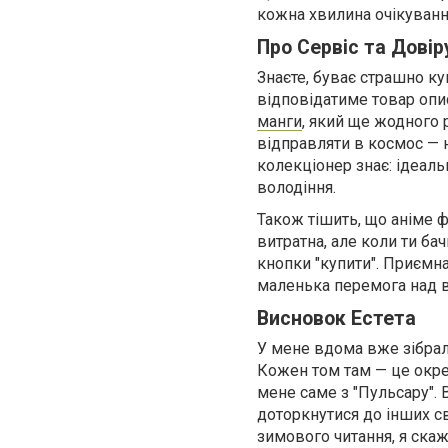
кожна хвилина очікуванн
Про Сервіс та Довір
Знаєте, буває страшно ку
відповідатиме товар опис
манги
, який ще жодного 
відправляти в космос — н
колекціонер знає: ідеал
володіння.
Також тішить, що аніме ф
витратна, але коли ти ба
кнопки "купити". Приємна
маленька перемога над
Висновок Естета
У мене вдома вже зібрала
Кожен том там — це окрем
мене саме з "Пульсару".
доторкнутися до інших св
зимового читання, я скажу