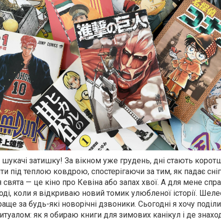
та шукачі затишку! За вікном уже грудень, дні стають корот
и під теплою ковдрою, спостерігаючи за тим, як падає сніг 
я свята — це кіно про Кевіна або запах хвої. А для мене сп
ді, коли я відкриваю новий томик улюбленої історії. Шеле
раще за будь-які новорічні дзвоники. Сьогодні я хочу поділи
уалом: як я обираю книги для зимових канікул і де знаход