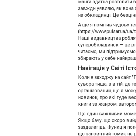
манга здатна розтопити б
завжди уявляю, як вона з
на обкладинці. Це безцін
А ще я помітив чудову т
(
https://www.pulsar.ua/ua
Наші видавництва роблят
суперобкладинок — це рі
читаємо, ми підтримуємо 
збирають у себе найкращі
Навігація у Світі Іст
Коли я заходжу на сайт "П
сувора тиша, а в тій, де
організований, що я можу
новинок, про які гуде ве
книги за жанром, авторо
Ще один важливий момент
Якщо бачу, що скоро вий
заздалегідь. Функція поп
що заповітний томик не р