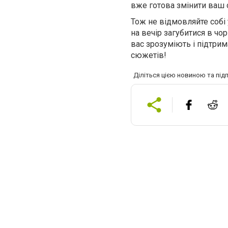
вже готова змінити ваш с
Тож не відмовляйте собі у
на вечір загубитися в чо
вас зрозуміють і підтри
сюжетів!
Діліться цією новиною та під