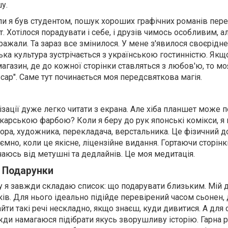
шу.
оли я був студентом, пошук хороших графічних романів пер
 Хотілося порадувати і себе, і друзів чимось особливим, а
ажали. Та зараз все змінилося. У мене з'явилося своєрідне
ька культура зустрічається з українською гостинністю. Якщо в
агазин, де до кожної сторінки ставляться з любов'ю, то м
ар". Саме тут починається моя передсвяткова магія.
ізації дуже легко читати з екрана. Але хіба планшет може 
укарською фарбою? Коли я беру до рук японські комікси, я
ора, художника, перекладача, верстальника. Це фізичний д
мно, коли це якісне, ліцензійне видання. Гортаючи сторінки
аюсь від метушні та дедлайнів. Це моя медитація.
 Подарунки
 я завжди складаю список: що подарувати близьким. Мій 
ів. Для нього ідеально підійде перевірений часом сьонен, 
йти такі речі нескладно, якщо знаєш, куди дивитися. А для 
вжди намагаюся підібрати якусь зворушливу історію. Гарна 