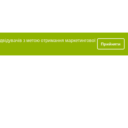
ідвідувачів з метою отримання маркетингової
Прийняти
розміщення в
обов'язкове
нижче другого
цпроєкт",
реклами.