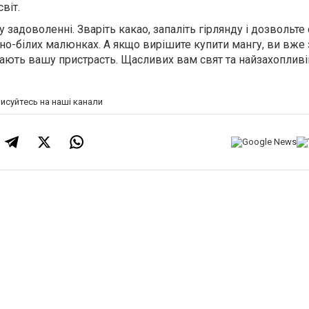
віт.
 задоволенні. Зваріть какао, запаліть гірлянду і дозвольте 
рно-білих малюнках. А якщо вирішите купити мангу, ви вже 
мають вашу пристрасть. Щасливих вам свят та найзахоплив
писуйтесь на наші канали