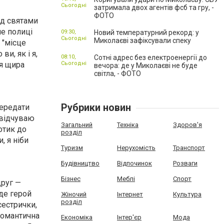
Сьогодні
затримала двох агентів фсб та гру, -
ФОТО
ед святами
ле полиці
09:30,
Новий температурний рекорд: у
Сьогодні
Миколаєві зафіксували спеку
 "місце
и, як і я,
08:10,
Сотні адрес без електроенергії до
оя щира
Сьогодні
вечора: де у Миколаєві не буде
світла, - ФОТО
Рубрики новин
передати
 відчуваю
Загальний
Техніка
Здоров'я
отик до
розділ
, я ніби
Туризм
Нерухомість
Транспорт
Будівництво
Відпочинок
Розваги
Бізнес
Меблі
Спорт
друг —
де герой
Жіночий
Інтернет
Культура
розділ
сестрички,
романтична
Економіка
Інтер'єр
Мода