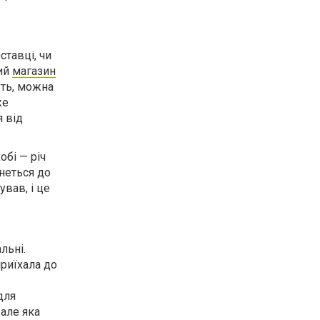
ставці, чи
ний
магазин
уть, можна
же
я від
обі — річ
неться до
вав, і це
льні.
приїхала до
для
 але яка