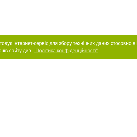
товує інтернет-сервіс для збору технічних даних стосовно в
ачів сайту див.
"Політика конфіденційності"
нас :
и
Автори проєкту
ування матеріалів без отримання попередньої згоди 0512.com.ua за умови 
вого посилання на 0512.com.ua - Сайт міста Миколаєва. Для інтернет-видань 
го, відкритого для пошукових систем гіперпосилання на цитовані статті не 
або в якості джерела. Порушення виняткових прав переслідується Законом.
ками "Новини компаній", "Промо", "Партнерський матеріал", "Партнерський спе
", "Пресреліз", "PR", "Офіційно", "Політична реклама" публікуються на правах 
нційності
Правила сайту
Правила класифайд
Редакційна політика