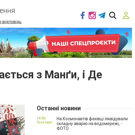
ення
-відповідь
ється з Манґи, і Де
Останні новини
14:30,
На Космонавтів фахівці ліквідували
Сьогодні
складну аварію на водомережі, -
ФОТО