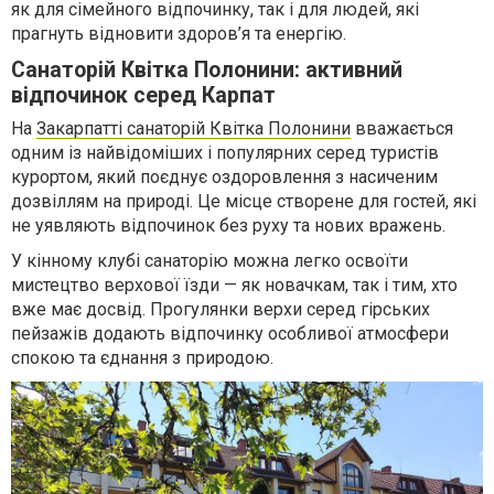
як для сімейного відпочинку, так і для людей, які
прагнуть відновити здоров’я та енергію.
Санаторій Квітка Полонини: активний
відпочинок серед Карпат
На
Закарпатті санаторій Квітка Полонини
вважається
одним із найвідоміших і популярних серед туристів
курортом, який поєднує оздоровлення з насиченим
дозвіллям на природі. Це місце створене для гостей, які
не уявляють відпочинок без руху та нових вражень.
У кінному клубі санаторію можна легко освоїти
мистецтво верхової їзди — як новачкам, так і тим, хто
вже має досвід. Прогулянки верхи серед гірських
пейзажів додають відпочинку особливої атмосфери
спокою та єднання з природою.