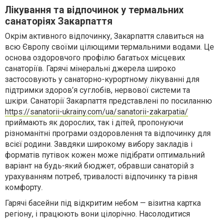
Лікування та відпочинок у термальних
санаторіях Закарпаття
Окрім активного відпочинку, Закарпаття славиться на
всю Європу своїми цілющими термальними водами. Це
основа оздоровчого профілю багатьох місцевих
санаторіїв. Гарячі мінеральні джерела широко
застосовують у санаторно-курортному лікуванні для
підтримки здоров’я суглобів, нервової системи та
шкіри. Санаторії Закарпаття представлені по посиланню
https://sanatorii-ukrainy.com/ua/sanatorii-zakarpatia/
приймають як дорослих, так і дітей, пропонуючи
різноманітні програми оздоровлення та відпочинку для
всієї родини. Завдяки широкому вибору закладів і
форматів путівок кожен може підібрати оптимальний
варіант на будь-який бюджет, обравши санаторій з
урахуванням потреб, тривалості відпочинку та рівня
комфорту.
Гарячі басейни під відкритим небом — візитна картка
регіону, і працюють вони цілорічно. Насолодитися