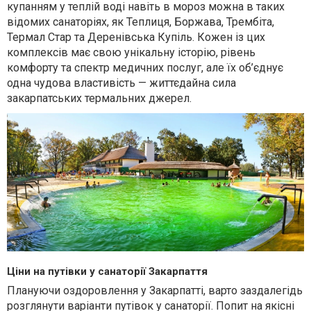
купанням у теплій воді навіть в мороз можна в таких
відомих санаторіях, як Теплиця, Боржава, Трембіта,
Термал Стар та Деренівська Купіль. Кожен із цих
комплексів має свою унікальну історію, рівень
комфорту та спектр медичних послуг, але їх об’єднує
одна чудова властивість — життєдайна сила
закарпатських термальних джерел.
Ціни на путівки у санаторії Закарпаття
Плануючи оздоровлення у Закарпатті, варто заздалегідь
розглянути варіанти путівок у санаторії. Попит на якісні