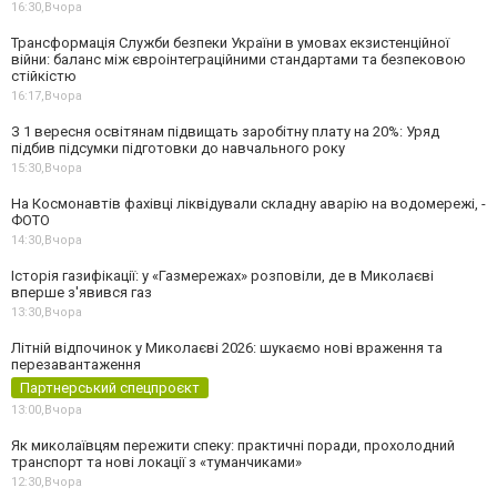
16:30,
Вчора
Трансформація Служби безпеки України в умовах екзистенційної
війни: баланс між євроінтеграційними стандартами та безпековою
стійкістю
16:17,
Вчора
З 1 вересня освітянам підвищать заробітну плату на 20%: Уряд
підбив підсумки підготовки до навчального року
15:30,
Вчора
На Космонавтів фахівці ліквідували складну аварію на водомережі, -
ФОТО
14:30,
Вчора
Історія газифікації: у «Газмережах» розповіли, де в Миколаєві
вперше з'явився газ
13:30,
Вчора
Літній відпочинок у Миколаєві 2026: шукаємо нові враження та
перезавантаження
Партнерський спецпроєкт
13:00,
Вчора
Як миколаївцям пережити спеку: практичні поради, прохолодний
транспорт та нові локації з «туманчиками»
12:30,
Вчора