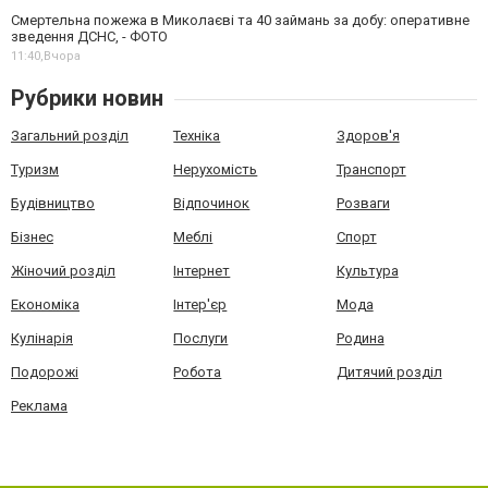
Смертельна пожежа в Миколаєві та 40 займань за добу: оперативне
зведення ДСНС, - ФОТО
11:40,
Вчора
Рубрики новин
Загальний розділ
Техніка
Здоров'я
Туризм
Нерухомість
Транспорт
Будівництво
Відпочинок
Розваги
Бізнес
Меблі
Спорт
Жіночий розділ
Інтернет
Культура
Економіка
Інтер'єр
Мода
Кулінарія
Послуги
Родина
Подорожі
Робота
Дитячий розділ
Реклама