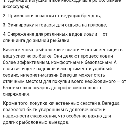
1.
Удилища, катушки и все необходимые рыболовные
аксессуары;
2.
Приманки и оснастки от ведущих брендов;
3.
Экипировку и товары для отдыха на природе;
4.
Снаряжение для различных видов ловли — от
спиннинга до зимней рыбалки.
Качественные рыболовные снасти — это инвестиция в
ваш успех на рыбалке. Они делают процесс ловли
более эффективным, комфортным и безопасным. А
если вы ищете надежный ассортимент и удобный
сервис, интернет
‑
магазин
Bereg.ua
может
стать
отличным
местом
для
покупки
всего
необходимого
—
от
базовых
аксессуаров
до
профе
ссионального
снаряжения.
Кроме того, покупка качественных снастей в Bereg.ua
позволяет быть уверенным в долговечности и
надежности снаряжения, что особенно важно для
долгих рыболовных выездов.