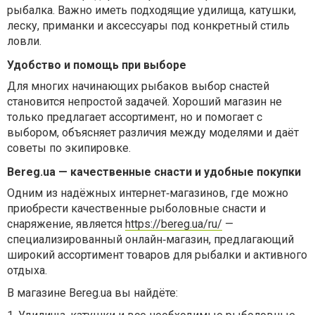
рыбалка. Важно иметь подходящие удилища, катушки,
леску, приманки и аксессуары под конкретный стиль
ловли.
Удобство и помощь при выборе
Для многих начинающих рыбаков выбор снастей
становится непростой задачей. Хороший магазин не
только предлагает ассортимент, но и помогает с
выбором, объясняет различия между моделями и даёт
советы по экипировке.
Bereg.ua — качественные снасти и удобные покупки
Одним из надёжных интернет
‑
магазинов
,
где
можно
приобрести
качественные
рыболовные
снасти
и
снаряжение
,
является
https://bereg.ua/ru/
—
специализированный
онлайн
‑
магазин
,
предлагающий
широкий
ассортимент
товаров
для
рыбалки
и
активного
отдыха
.
В магазине Bereg.ua вы найдёте: