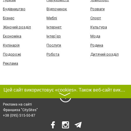
Будівництво
Відпочинок
Розваги
Бізнес
Меблі
Спорт
Жіночий розділ
Інтернет
Культура
Економіка
Інтер'єр
Мода
Кулінарія
Послуги
Родина
Подорожі
Робота
Дитячий розділ
Реклама
Цей сайт використовує «cookies». Також веб-сайт використовує інтернет-сервіс для збору технічних даних стосовно відвідувачів з метою отримання маркетингової та статистичної інформації. Умови обробки даних відвідувачів сайту див.
〉
Реклама на сайті
Франшиза "CitySites"
+38 (095) 515-50-87