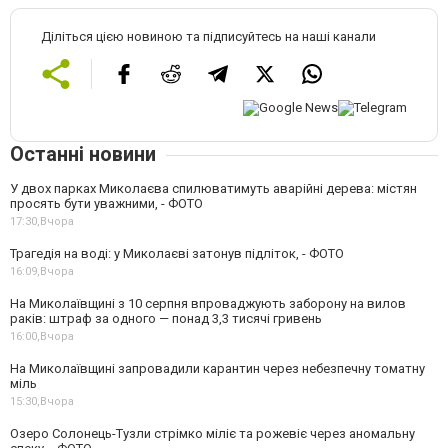
Діліться цією новиною та підписуйтесь на наші канали
Останні новини
У двох парках Миколаєва спилюватимуть аварійні дерева: містян
просять бути уважними, - ФОТО
17:30,
Вчора
Трагедія на воді: у Миколаєві затонув підліток, - ФОТО
16:09,
Вчора
На Миколаївщині з 10 серпня впроваджують заборону на вилов
раків: штраф за одного — понад 3,3 тисячі гривень
16:00,
Вчора
На Миколаївщині запровадили карантин через небезпечну томатну
міль
15:30,
Вчора
Озеро Солонець-Тузли стрімко міліє та рожевіє через аномальну