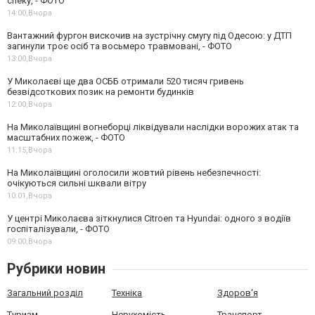
спеку, - ФОТО
14:00,
Вчора
Вантажний фургон вискочив на зустрічну смугу під Одесою: у ДТП
загинули троє осіб та восьмеро травмовані, - ФОТО
13:00,
Вчора
У Миколаєві ще два ОСББ отримали 520 тисяч гривень
безвідсоткових позик на ремонти будинків
12:00,
Вчора
На Миколаївщині вогнеборці ліквідували наслідки ворожих атак та
масштабних пожеж, - ФОТО
11:15,
Вчора
На Миколаївщині оголосили жовтий рівень небезпечності:
очікуються сильні шквали вітру
10:01,
Вчора
У центрі Миколаєва зіткнулися Citroen та Hyundai: одного з водіїв
госпіталізували, - ФОТО
09:00,
Вчора
Рубрики новин
Загальний розділ
Техніка
Здоров'я
Туризм
Нерухомість
Транспорт