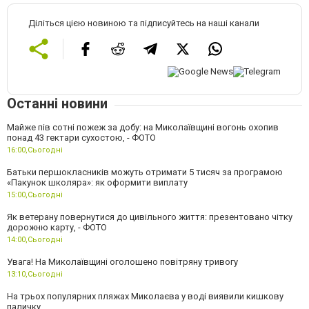
Діліться цією новиною та підписуйтесь на наші канали
Останні новини
Майже пів сотні пожеж за добу: на Миколаївщині вогонь охопив
понад 43 гектари сухостою, - ФОТО
16:00,
Сьогодні
Батьки першокласників можуть отримати 5 тисяч за програмою
«Пакунок школяра»: як оформити виплату
15:00,
Сьогодні
Як ветерану повернутися до цивільного життя: презентовано чітку
дорожню карту, - ФОТО
14:00,
Сьогодні
Увага! На Миколаївщині оголошено повітряну тривогу
13:10,
Сьогодні
На трьох популярних пляжах Миколаєва у воді виявили кишкову
паличку