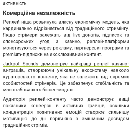
активність.
Комерційна незалежність
Реплей-ніша розвинула власну економічну модель, яка
кардинально відрізняється від традиційного стримінгу.
Якщо стрімери залежать від live-донатів, підписок та
спонсорських угод з казино, реплей-платформи
монетизуються через рекламу, партнерські програми та
premium-підписки на ексклюзивний контент.
Jackpot Sounds демонструє найкращі реплеї казино-
виграшів
, створюючи унікальну екосистему навколо
кураторського контенту, яка не залежить від окремих
особистостей стрімерів. Це забезпечує стабільність та
масштабованість бізнес-моделі.
Аудиторія реплей-контенту часто демонструє вищі
показники конверсії в активних гравців, оскільки
концентрація позитивних емоцій створює сильнішу
мотивацію до дії порівняно з змішаним досвідом
традиційних стрімів.