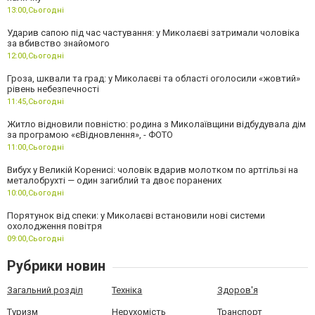
13:00,
Сьогодні
Ударив сапою під час частування: у Миколаєві затримали чоловіка
за вбивство знайомого
12:00,
Сьогодні
Гроза, шквали та град: у Миколаєві та області оголосили «жовтий»
рівень небезпечності
11:45,
Сьогодні
Житло відновили повністю: родина з Миколаївщини відбудувала дім
за програмою «єВідновлення», - ФОТО
11:00,
Сьогодні
Вибух у Великій Коренисі: чоловік вдарив молотком по артгільзі на
металобрухті — один загиблий та двоє поранених
10:00,
Сьогодні
Порятунок від спеки: у Миколаєві встановили нові системи
охолодження повітря
09:00,
Сьогодні
Рубрики новин
Загальний розділ
Техніка
Здоров'я
Туризм
Нерухомість
Транспорт