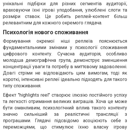
унікальні підбірки для різних сегментів аудиторії,
враховуючи їхні ігрові уподобання, улюблені слоти та
розміри ставок. Це робить реплей-контент більш
релевантним для кожного окремого глядача.
Психологія нового споживання
Формування окремої ніші реплеїв пояснюється
фундаментальними змінами у психології споживання
цифрового контенту. Сучасна аудиторія, особливо
молодша демографічна група, демонструє зменшення
концентрації уваги та потребу в миттєвому задоволенні.
Довгі стріми не відповідають цим вимогам, тоді як
короткі, інтенсивні реплеї ідеально підходять для такого
типу споживання.
Ефект "highlights reel" створює ілюзію постійного успіху
та легкості отримання великих виграшів. Хоча це може
бути оманливим, психологічний вплив такого контенту
значно сильніший за реалістичні трансляції з
програшами. Глядачі підсвідомо асоціюють себе з
переможцями, що стимулює їхню власну ігрову