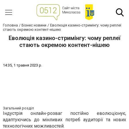
Головна
Бізнес новини
Еволюція казино-стримінгу: чому реплеї
стають окремою контент-нішею
Еволюція казино-стримінгу: чому реплеї
стають окремою контент-нішею
1
4
:
3
5
,
1
т
р
а
в
н
я
2
0
2
3
р
.
Загальний розділ
Індустрія онлайн-розваг постійно еволюціонує,
адаптуючись до мінливих потреб аудиторії та нових
технологічних можливостей.