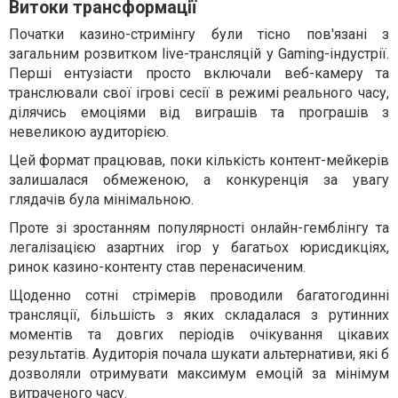
Витоки трансформації
Початки казино-стримінгу були тісно пов'язані з
загальним розвитком live-трансляцій у Gaming-індустрії.
Перші ентузіасти просто включали веб-камеру та
транслювали свої ігрові сесії в режимі реального часу,
ділячись емоціями від виграшів та програшів з
невеликою аудиторією.
Цей формат працював, поки кількість контент-мейкерів
залишалася обмеженою, а конкуренція за увагу
глядачів була мінімальною.
Проте зі зростанням популярності онлайн-гемблінгу та
легалізацією азартних ігор у багатьох юрисдикціях,
ринок казино-контенту став перенасиченим.
Щоденно сотні стрімерів проводили багатогодинні
трансляції, більшість з яких складалася з рутинних
моментів та довгих періодів очікування цікавих
результатів. Аудиторія почала шукати альтернативи, які б
дозволяли отримувати максимум емоцій за мінімум
витраченого часу.