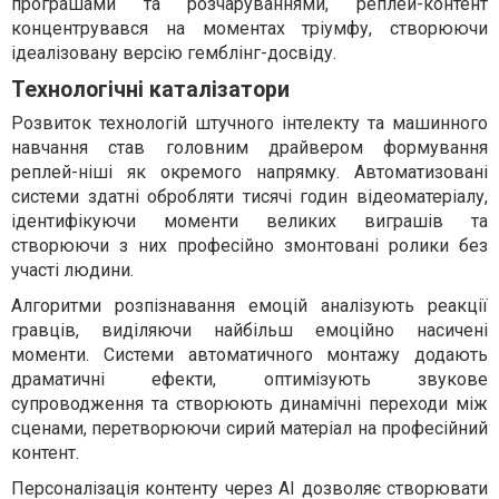
програшами та розчаруваннями, реплей-контент
концентрувався на моментах тріумфу, створюючи
ідеалізовану версію гемблінг-досвіду.
Технологічні каталізатори
Розвиток технологій штучного інтелекту та машинного
навчання став головним драйвером формування
реплей-ніші як окремого напрямку. Автоматизовані
системи здатні обробляти тисячі годин відеоматеріалу,
ідентифікуючи моменти великих виграшів та
створюючи з них професійно змонтовані ролики без
участі людини.
Алгоритми розпізнавання емоцій аналізують реакції
гравців, виділяючи найбільш емоційно насичені
моменти. Системи автоматичного монтажу додають
драматичні ефекти, оптимізують звукове
супроводження та створюють динамічні переходи між
сценами, перетворюючи сирий матеріал на професійний
контент.
Персоналізація контенту через AI дозволяє створювати