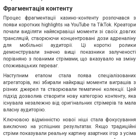
Фрагментація контенту
Процес фрагментації казино-контенту розпочався з
появи коротких highlights на YouTube та TikTok. Креатори
почали виділяти найяскравіші моменти зі своїх довгих
трансляцій, створюючи концентровані дози адреналіну
для мобільної аудиторії. Ці короткі ролики
демонстрували значно вищі показники залученості
порівняно з повними стрімами, що вказувало на зміну
споживацьких переваг.
Наступним етапом стала поява спеціалізованих
агрегаторів, які збирали найкращі моменти виграшів з
різних джерел та створювали тематичні колекції. Цей
підхід дозволив створити нову категорію контенту, яка
існувала незалежно від оригінальних стрімерів та мала
власну аудиторію.
Ключовою відмінністю нової ніші стала фокусування
виключно на успішних результатах. Якщо традиційні
стріми показували реальну картину азартних ігор з усіма