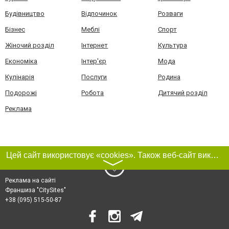
Будівництво
Відпочинок
Розваги
Бізнес
Меблі
Спорт
Жіночий розділ
Інтернет
Культура
Економіка
Інтер'єр
Мода
Кулінарія
Послуги
Родина
Подорожі
Робота
Дитячий розділ
Реклама
Цей сайт використовує «cookies». Також веб-сайт використовує інтернет-сервіс для збору технічних даних стосовно відвідувачів з метою отримання маркетингової та статистичної інформації. Умови обробки даних відвідувачів сайту див.
〉
Реклама на сайті
Франшиза "CitySites"
+38 (095) 515-50-87