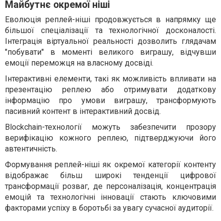
Майбутнє окремої ніші
Еволюція реплей-ніші продовжується в напрямку ще
більшої спеціалізації та технологічної досконалості.
Інтеграція віртуальної реальності дозволить глядачам
"побувати" в моменті великого виграшу, відчувши
емоції переможця на власному досвіді.
Інтерактивні елементи, такі як можливість впливати на
презентацію реплею або отримувати додаткову
інформацію про умови виграшу, трансформують
пасивний контент в інтерактивний досвід.
Blockchain-технології можуть забезпечити прозору
верифікацію кожного реплею, підтверджуючи його
автентичність.
Формування реплей-ніші як окремої категорії контенту
відображає більш широкі тенденції цифрової
трансформації розваг, де персоналізація, концентрація
емоцій та технологічні інновації стають ключовими
факторами успіху в боротьбі за увагу сучасної аудиторії.