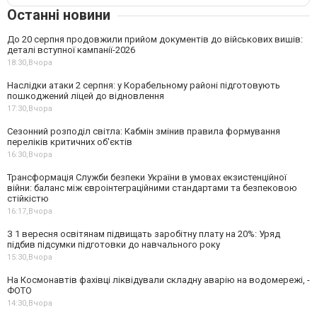
Останні новини
До 20 серпня продовжили прийом документів до військових вишів:
деталі вступної кампанії-2026
18:30,
Вчора
Наслідки атаки 2 серпня: у Корабельному районі підготовують
пошкоджений ліцей до відновлення
17:30,
Вчора
Сезонний розподіл світла: Кабмін змінив правила формування
переліків критичних об'єктів
16:30,
Вчора
Трансформація Служби безпеки України в умовах екзистенційної
війни: баланс між євроінтеграційними стандартами та безпековою
стійкістю
16:17,
Вчора
З 1 вересня освітянам підвищать заробітну плату на 20%: Уряд
підбив підсумки підготовки до навчального року
15:30,
Вчора
На Космонавтів фахівці ліквідували складну аварію на водомережі, -
ФОТО
14:30,
Вчора