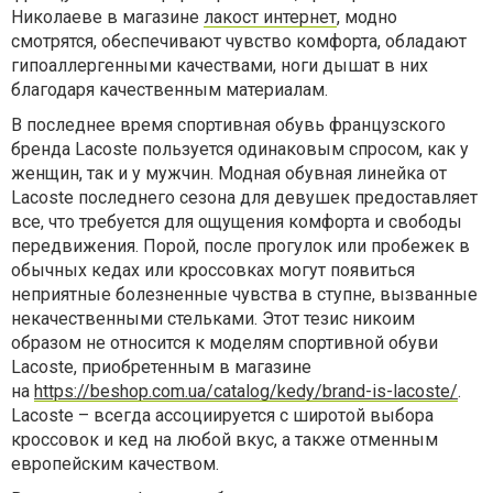
Николаеве в магазине
лакост интернет
, модно
смотрятся, обеспечивают чувство комфорта, обладают
гипоаллергенными качествами, ноги дышат в них
благодаря качественным материалам.
В последнее время спортивная обувь французского
бренда Lacoste пользуется одинаковым спросом, как у
женщин, так и у мужчин. Модная обувная линейка от
Lacoste последнего сезона для девушек предоставляет
все, что требуется для ощущения комфорта и свободы
передвижения. Порой, после прогулок или пробежек в
обычных кедах или кроссовках могут появиться
неприятные болезненные чувства в ступне, вызванные
некачественными стельками. Этот тезис никоим
образом не относится к моделям спортивной обуви
Lacoste, приобретенным в магазине
на
https://beshop.com.ua/catalog/kedy/brand-is-lacoste/
.
Lacoste – всегда ассоциируется с широтой выбора
кроссовок и кед на любой вкус, а также отменным
европейским качеством.