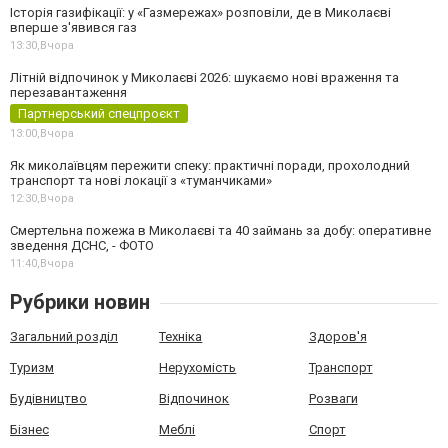
Історія газифікації: у «Газмережах» розповіли, де в Миколаєві
вперше з'явився газ
13:30,
Вчора
Літній відпочинок у Миколаєві 2026: шукаємо нові враження та
перезавантаження
Партнерський спецпроєкт
13:00,
Вчора
Як миколаївцям пережити спеку: практичні поради, прохолодний
транспорт та нові локації з «туманчиками»
12:30,
Вчора
Смертельна пожежа в Миколаєві та 40 займань за добу: оперативне
зведення ДСНС, - ФОТО
11:40,
Вчора
Рубрики новин
Загальний розділ
Техніка
Здоров'я
Туризм
Нерухомість
Транспорт
Будівництво
Відпочинок
Розваги
Бізнес
Меблі
Спорт