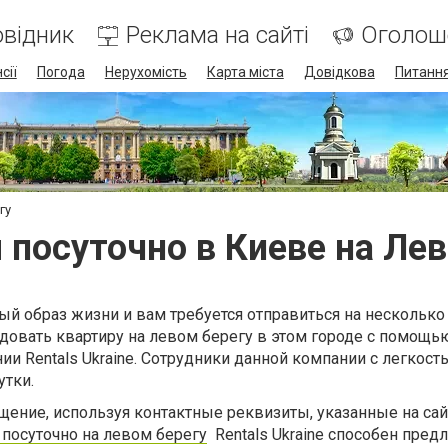
відник
Реклама на сайті
Оголош
сії
Погода
Нерухомість
Карта міста
Довідкова
Питання
гу
 посуточно в Киеве на Лев
й образ жизни и вам требуется отправиться на несколько
довать квартиру на левом берегу в этом городе с помощь
ии Rentals Ukraine. Сотрудники данной компании с легкост
утки.
ение, используя контактные реквизиты, указанные на сайт
посуточно на левом берегу
Rentals Ukraine способен пред