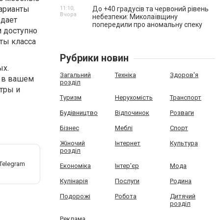
варианты
11:10,
До +40 градусів та червоний рівень
Вчора
небезпеки: Миколаївщину
 дает
попередили про аномальну спеку
м доступно
ты класса
Рубрики новин
ых.
Загальний
Техніка
Здоров'я
я в вашем
розділ
нтры и
Туризм
Нерухомість
Транспорт
Будівництво
Відпочинок
Розваги
Бізнес
Меблі
Спорт
Жіночий
Інтернет
Культура
розділ
Економіка
Інтер'єр
Мода
Кулінарія
Послуги
Родина
Подорожі
Робота
Дитячий
розділ
Реклама