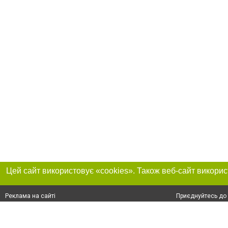
Приєднуйтесь до 
Реклама на сайті
Франшиза "CitySites"
+38 (095) 515-50-87
Про нас
Контакт