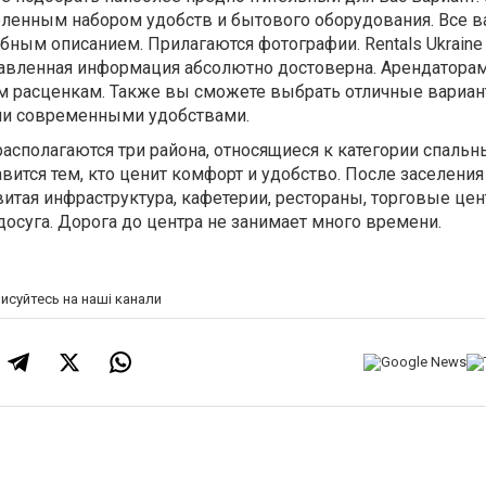
деленным набором удобств и бытового оборудования. Все 
ным описанием. Прилагаются фотографии. Rentals Ukraine
ставленная информация абсолютно достоверна. Арендатора
 расценкам. Также вы сможете выбрать отличные вариан
ми современными удобствами.
асполагаются три района, относящиеся к категории спальн
ится тем, кто ценит комфорт и удобство. После заселени
итая инфраструктура, кафетерии, рестораны, торговые це
осуга. Дорога до центра не занимает много времени.
писуйтесь на наші канали