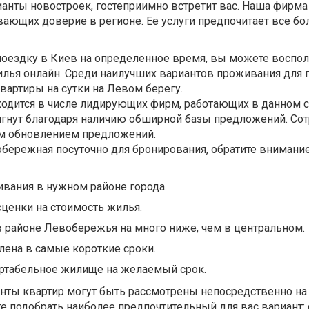
анты новостроек, гостеприимно встретит вас. Наша фирма
вающих доверие в регионе. Её услуги предпочитает все б
поездку в Киев на определенное время, вы можете воспо
илья онлайн. Среди наилучших вариантов проживания для 
квартиры на сутки на Левом берегу.
одится в числе лидирующих фирм, работающих в данном с
тигнут благодаря наличию обширной базы предложений. Со
ым обновлением предложений.
бережная посуточно для бронирования, обратите внимани
вания в нужном районе города.
ценки на стоимость жилья.
 районе Левобережья на много ниже, чем в центральном.
ена в самые короткие сроки.
ртабельное жилище на желаемый срок.
нты квартир могут быть рассмотрены непосредственно на 
ете подобрать наиболее предпочтительный для вас вариант