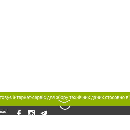
〉
нас :
и
Автори проєкту