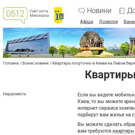
Новини
До
Афіша
Дозвілля
Вакан
Головна
Бізнес новини
Квартиры посуточно в Киеве на Левом бере
Квартиры
Нерухомість
Если вы ведете мобильны
Киев, то вы можете арен
интернет-сервиса компан
подберут вам жилье на с
Вы можете сделать обращ
вам требуются
квартиры 