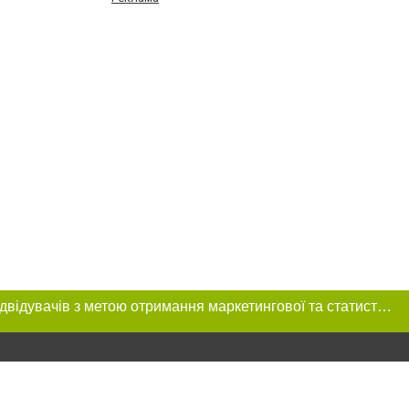
Цей сайт використовує «cookies». Також веб-сайт використовує інтернет-сервіс для збору технічних даних стосовно відвідувачів з метою отримання маркетингової та статистичної інформації. Умови обробки даних відвідувачів сайту див.