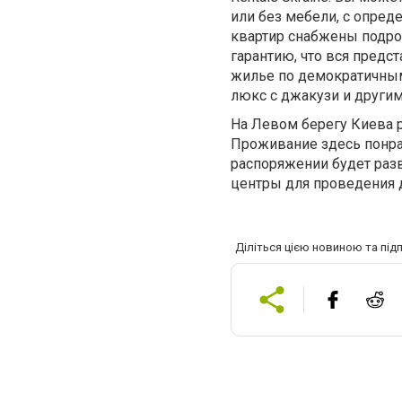
или без мебели, с опре
квартир снабжены подроб
гарантию, что вся пред
жилье по демократичным
люкс с джакузи и други
На Левом берегу Киева р
Проживание здесь понрав
распоряжении будет разв
центры для проведения д
Діліться цією новиною та під