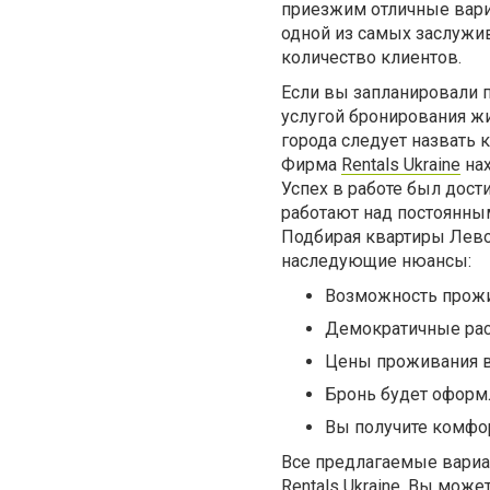
приезжим отличные вари
одной из самых заслужи
количество клиентов.
Если вы запланировали 
услугой бронирования ж
города следует назвать 
Фирма
Rentals Ukraine
нах
Успех в работе был дос
работают над постоянн
Подбирая квартиры Лево
наследующие нюансы:
Возможность прожи
Демократичные рас
Цены проживания в
Бронь будет оформл
Вы получите комфо
Все предлагаемые вариа
Rentals Ukraine. Вы мож