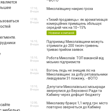
- ФОТО
 является
ольшее
17:10,
Миколаївщину накриє гроза
Вчора
17:00,
«Тихий продавець»: як ароматизація
льзоваться
Вчора
комерційних приміщень збільшує
гостей
середній чек на 10–15%
Новини компаній
егменте.
16:10,
Підприємці Миколаївщини можуть
трудники
Вчора
отримати до 200 тисяч гривень:
триває прийом заявок
е
15:10,
Робота Миколаїв: ТОП вакансій від
Вчора
міських підприємств
14:10,
Вогонь ледь не знищив ліс на
Вчора
Миколаївщині: за добу рятувальники
ліквідували 31 пожежу, - ФОТО
13:10,
Депутати Миколаївської міськради
Вчора
звернулися до Верховної Ради та
Кабміну через дефіцит бюджету
12:00,
Миколаєву бракує 1,1 млрд грн: місто
сайте
Вчора
повторно звернеться до Кабміну
: с мебелью