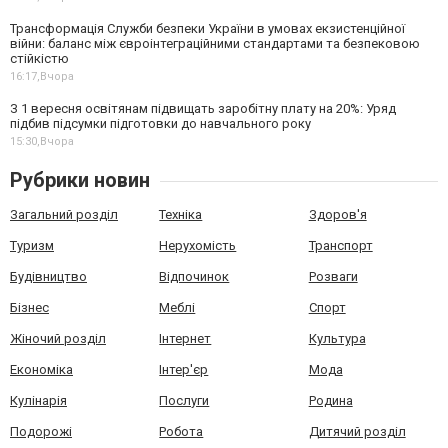
Трансформація Служби безпеки України в умовах екзистенційної
війни: баланс між євроінтеграційними стандартами та безпековою
стійкістю
16:17,
Вчора
З 1 вересня освітянам підвищать заробітну плату на 20%: Уряд
підбив підсумки підготовки до навчального року
15:30,
Вчора
Рубрики новин
Загальний розділ
Техніка
Здоров'я
Туризм
Нерухомість
Транспорт
Будівництво
Відпочинок
Розваги
Бізнес
Меблі
Спорт
Жіночий розділ
Інтернет
Культура
Економіка
Інтер'єр
Мода
Кулінарія
Послуги
Родина
Подорожі
Робота
Дитячий розділ