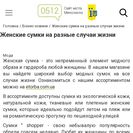
Головна
Бізнес новини
Женские сумки на разные случаи жизни
Женские сумки на разные случаи жизни
Мода
Женская сумка - это непременный элемент модного
образа и гардероба любой женщины. В нашем магазине
вы найдете широкий выбор модных сумок на все
случаи жизни. Ознакомиться с нашим ассортиментом
можно на
etorba.com.ua
В ассортименте доступны сумки из экологической кожи,
натуральной кожи, тканевые или плетеные женские
сумки, которые идеально подойдут летом на пляж или
на романтическую прогулку по пешеходной улицей.
Сумки " shopper - свою небывалую популярность
обрели совсем недавно. Любят их женщины по всему