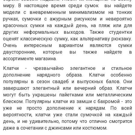
миру. В настоящее время среди сумок вы найдете
модели с вневременным минимализмом на тонких
ручках, сумочки с ажурным рисунком и невероятно
красочных сумки на каждый день, на пляж или для
других неформальных выходов. Также студентки
оценят классическую сумку, как альтернативу рюкзаку.
Очень интересным вариантом являются сумки
двусторонние, которые вы также найдете в
ассортименте магазина.
Клатчи - чрезвычайно элегантное и стильное
дополнение нарядного образа. Клатчи особенно
популярны в сезон свадеб и выпускных балов. Они
завершают элегантный или вечерний образ. Клатчи
могут быть украшены пайетками или металлическим
блеском. Популярны клатчи из замши с бахромой - это
уже не просто дополнение к нарядам. По всей
вероятности, клатчи уже стали сумочкой на каждый
день, и не удивительно, потому что отлично смотрится
даже в сочетании с джинсами или костюмом.