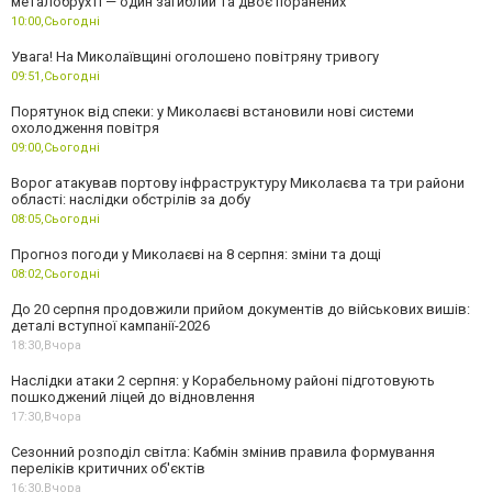
металобрухті — один загиблий та двоє поранених
10:00,
Сьогодні
Увага! На Миколаївщині оголошено повітряну тривогу
09:51,
Сьогодні
Порятунок від спеки: у Миколаєві встановили нові системи
охолодження повітря
09:00,
Сьогодні
Ворог атакував портову інфраструктуру Миколаєва та три райони
області: наслідки обстрілів за добу
08:05,
Сьогодні
Прогноз погоди у Миколаєві на 8 серпня: зміни та дощі
08:02,
Сьогодні
До 20 серпня продовжили прийом документів до військових вишів:
деталі вступної кампанії-2026
18:30,
Вчора
Наслідки атаки 2 серпня: у Корабельному районі підготовують
пошкоджений ліцей до відновлення
17:30,
Вчора
Сезонний розподіл світла: Кабмін змінив правила формування
переліків критичних об'єктів
16:30,
Вчора