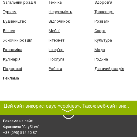
Загальний розділ
Техніка
Здоров'я
Туризм
Нерухомість
Транспорт
Будівництво
Відпочинок
Розваги
Бізнес
Меблі
Спорт
Жіночий розділ
Інтернет
Культура
Економіка
Інтер'єр
Мода
Кулінарія
Послуги
Родина
Подорожі
Робота
Дитячий розділ
Реклама
Цей сайт використовує «cookies». Також веб-сайт використовує інтернет-сервіс для збору технічних даних стосовно відвідувачів з метою отримання маркетингової та статистичної інформації. Умови обробки даних відвідувачів сайту див.
〉
Реклама на сайті
Франшиза "CitySites"
+38 (095) 515-50-87