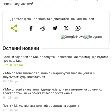
производителей.
Діліться цією новиною та підписуйтесь на наші канали
Останні новини
Росіяни вдарили по Миколаєву та Вознесенській громаді: що відомо
про наслідки
07:20,
Сьогодні
У Миколаєві тимчасово змінили маршрутизацію пацієнтів з
інсультом: куди звертатися
19:10,
Вчора
У Миколаєві визначили підрядників для встановлення сонячних
електростанцій на об'єктах теплопостачання
18:10,
Вчора
Потяги Миколаїв: актуальний розклад на серпень
17:10,
Вчора