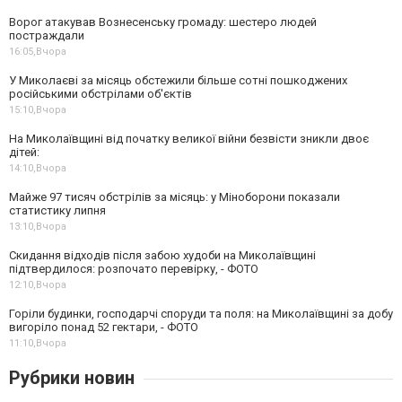
Ворог атакував Вознесенську громаду: шестеро людей
постраждали
16:05,
Вчора
У Миколаєві за місяць обстежили більше сотні пошкоджених
російськими обстрілами об'єктів
15:10,
Вчора
На Миколаївщині від початку великої війни безвісти зникли двоє
дітей:
14:10,
Вчора
Майже 97 тисяч обстрілів за місяць: у Міноборони показали
статистику липня
13:10,
Вчора
Скидання відходів після забою худоби на Миколаївщині
підтвердилося: розпочато перевірку, - ФОТО
12:10,
Вчора
Горіли будинки, господарчі споруди та поля: на Миколаївщині за добу
вигоріло понад 52 гектари, - ФОТО
11:10,
Вчора
Рубрики новин