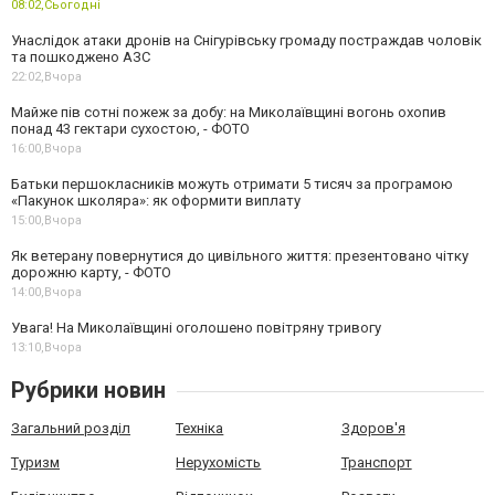
08:02,
Сьогодні
Унаслідок атаки дронів на Снігурівську громаду постраждав чоловік
та пошкоджено АЗС
22:02,
Вчора
Майже пів сотні пожеж за добу: на Миколаївщині вогонь охопив
понад 43 гектари сухостою, - ФОТО
16:00,
Вчора
Батьки першокласників можуть отримати 5 тисяч за програмою
«Пакунок школяра»: як оформити виплату
15:00,
Вчора
Як ветерану повернутися до цивільного життя: презентовано чітку
дорожню карту, - ФОТО
14:00,
Вчора
Увага! На Миколаївщині оголошено повітряну тривогу
13:10,
Вчора
Рубрики новин
Загальний розділ
Техніка
Здоров'я
Туризм
Нерухомість
Транспорт