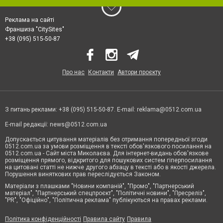
Реклама на сайті
Франшиза "CitySites"
+38 (095) 515-50-87
Про нас
Контакти
Автори проєкту
З питань реклами: +38 (095) 515-50-87. E-mail:
reklama@0512.com.ua
E-mail редакції:
news@0512.com.ua
Допускається цитування матеріалів без отримання попередньої згоди
0512.com.ua за умови розміщення в тексті обов'язкового посилання на
0512.com.ua - Сайт міста Миколаєва. Для інтернет-видань обов'язкове
розміщення прямого, відкритого для пошукових систем гіперпосилання
на цитовані статті не нижче другого абзацу в тексті або в якості джерела.
Порушення виняткових прав переслідується Законом.
Матеріали з плашками "Новини компаній", "Промо", "Партнерський
матеріал", "Партнерський спецпроєкт", "Політичні новини", "Пресреліз",
"PR", "Офіційно", "Політична реклама" публікуються на правах реклами.
Політика конфіденційності
Правила сайту
Правила