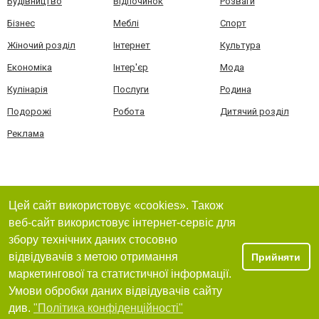
Будівництво
Відпочинок
Розваги
Бізнес
Меблі
Спорт
Жіночий розділ
Інтернет
Культура
Економіка
Інтер'єр
Мода
Кулінарія
Послуги
Родина
Подорожі
Робота
Дитячий розділ
Реклама
Цей сайт використовує «cookies». Також
веб-сайт використовує інтернет-сервіс для
збору технічних даних стосовно
відвідувачів з метою отримання
Прийняти
маркетингової та статистичної інформації.
Умови обробки даних відвідувачів сайту
див.
"Політика конфіденційності"