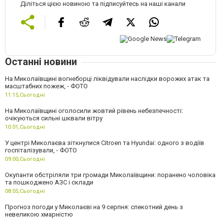
Діліться цією новиною та підписуйтесь на наші канали
Останні новини
На Миколаївщині вогнеборці ліквідували наслідки ворожих атак та
масштабних пожеж, - ФОТО
11:15,
Сьогодні
На Миколаївщині оголосили жовтий рівень небезпечності:
очікуються сильні шквали вітру
10:01,
Сьогодні
У центрі Миколаєва зіткнулися Citroen та Hyundai: одного з водіїв
госпіталізували, - ФОТО
09:00,
Сьогодні
Окупанти обстріляли три громади Миколаївщини: поранено чоловіка
та пошкоджено АЗС і склади
08:05,
Сьогодні
Прогноз погоди у Миколаєві на 9 серпня: спекотний день з
невеликою хмарністю