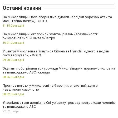
Останні новини
На Миколаївщині вогнеборці ліквідували наслідки ворожих атак та
масштабних пожеж, - ФОТО
11:15,
Сьогодні
На Миколаївщині оголосили жовтий рівень небезпечності:
очікуються сильні шквали вітру
10:01,
Сьогодні
У центрі Миколаєва зіткнулися Citroen та Hyundai: одного з водіїв
госпіталізували, - ФОТО
09:00,
Сьогодні
Окупанти обстріляли три громади Миколаївщини: поранено чоловіка
та пошкоджено АЗС і склади
08:05,
Сьогодні
Прогноз погоди у Миколаєві на 9 серпня: спекотний день з
невеликою хмарністю
08:02,
Сьогодні
Унаслідок атаки дронів на Снігурівську громаду постраждав чоловік
та пошкоджено АЗС
22:02,
Вчора