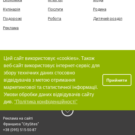
Кулінарія
Послуги
Родина
Подорожі
Робота
Дитячий розділ
Реклама
Цей сайт використовує «cookies». Також
веб-сайт використовує інтернет-сервіс для
збору технічних даних стосовно
відвідувачів з метою отримання
Прийняти
маркетингової та статистичної інформації.
Умови обробки даних відвідувачів сайту
див.
"Політика конфіденційності"
Реклама на сайті
Франшиза "CitySites"
+38 (095) 515-50-87