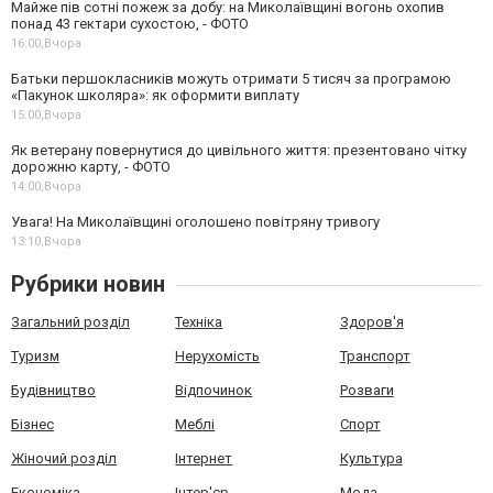
Майже пів сотні пожеж за добу: на Миколаївщині вогонь охопив
понад 43 гектари сухостою, - ФОТО
16:00,
Вчора
Батьки першокласників можуть отримати 5 тисяч за програмою
«Пакунок школяра»: як оформити виплату
15:00,
Вчора
Як ветерану повернутися до цивільного життя: презентовано чітку
дорожню карту, - ФОТО
14:00,
Вчора
Увага! На Миколаївщині оголошено повітряну тривогу
13:10,
Вчора
Рубрики новин
Загальний розділ
Техніка
Здоров'я
Туризм
Нерухомість
Транспорт
Будівництво
Відпочинок
Розваги
Бізнес
Меблі
Спорт
Жіночий розділ
Інтернет
Культура
Економіка
Інтер'єр
Мода