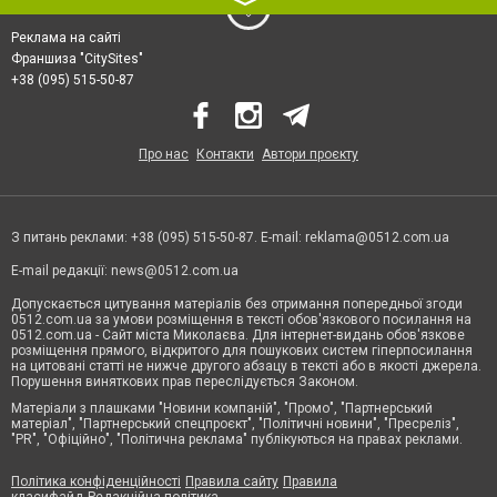
Реклама на сайті
Франшиза "CitySites"
+38 (095) 515-50-87
Про нас
Контакти
Автори проєкту
З питань реклами: +38 (095) 515-50-87. E-mail:
reklama@0512.com.ua
E-mail редакції:
news@0512.com.ua
Допускається цитування матеріалів без отримання попередньої згоди
0512.com.ua за умови розміщення в тексті обов'язкового посилання на
0512.com.ua - Сайт міста Миколаєва. Для інтернет-видань обов'язкове
розміщення прямого, відкритого для пошукових систем гіперпосилання
на цитовані статті не нижче другого абзацу в тексті або в якості джерела.
Порушення виняткових прав переслідується Законом.
Матеріали з плашками "Новини компаній", "Промо", "Партнерський
матеріал", "Партнерський спецпроєкт", "Політичні новини", "Пресреліз",
"PR", "Офіційно", "Політична реклама" публікуються на правах реклами.
Політика конфіденційності
Правила сайту
Правила
класифайд
Редакційна політика