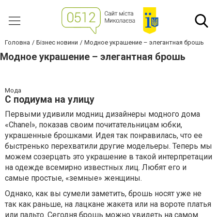
Головна
Бізнес новини
Модное украшение – элегантная брошь
Модное украшение – элегантная брошь
Мода
С подиума на улицу
Первыми удивили модниц дизайнеры модного дома
«Chanel», показав своим почитательницам юбки,
украшенные брошками. Идея так понравилась, что ее
быстренько перехватили другие модельеры. Теперь мы
можем созерцать это украшение в такой интерпретации
на одежде всемирно известных лиц. Любят его и
самые простые, «земные» женщины.
Однако, как вы сумели заметить, брошь носят уже не
так как раньше, на лацкане жакета или на вороте платья
или пальто. Сегодня брошь можно увидеть на самом