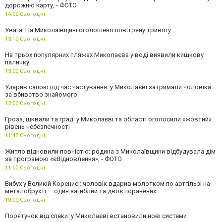
дорожню карту, - ФОТО
14:00,
Сьогодні
Увага! На Миколаївщині оголошено повітряну тривогу
13:10,
Сьогодні
На трьох популярних пляжах Миколаєва у воді виявили кишкову
паличку
13:00,
Сьогодні
Ударив сапою під час частування: у Миколаєві затримали чоловіка
за вбивство знайомого
12:00,
Сьогодні
Гроза, шквали та град: у Миколаєві та області оголосили «жовтий»
рівень небезпечності
11:45,
Сьогодні
Житло відновили повністю: родина з Миколаївщини відбудувала дім
за програмою «єВідновлення», - ФОТО
11:00,
Сьогодні
Вибух у Великій Коренисі: чоловік вдарив молотком по артгільзі на
металобрухті — один загиблий та двоє поранених
10:00,
Сьогодні
Порятунок від спеки: у Миколаєві встановили нові системи