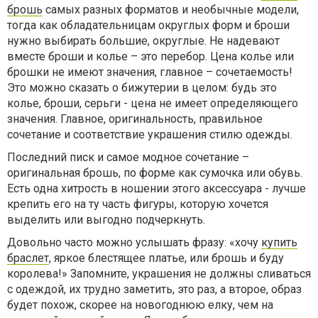
брошь
самых разных форматов и необычные модели,
тогда как обладательницам округлых форм и броши
нужно выбирать большие, округлые. Не надевают
вместе броши и колье – это перебор. Цена колье или
брошки не имеют значения, главное – сочетаемость!
Это можно сказать о бижутерии в целом: будь это
колье, броши, серьги - цена не имеет определяющего
значения. Главное, оригинальность, правильное
сочетание и соответствие украшения стилю одежды.
Последний писк и самое модное сочетание –
оригинальная брошь, по форме как сумочка или обувь.
Есть одна хитрость в ношении этого аксессуара - лучше
крепить его на ту часть фигуры, которую хочется
выделить или выгодно подчеркнуть.
Довольно часто можно услышать фразу: «хочу
купить
браслет
, яркое блестящее платье, или брошь и буду
королева!» Запомните, украшения не должны сливаться
с одеждой, их трудно заметить, это раз, а второе, образ
будет похож, скорее на новогоднюю елку, чем на