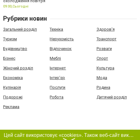
охолодження повітря
09:00,
Сьогодні
Рубрики новин
Загальний розділ
Техніка
Здоров'я
Туризм
Нерухомість
Транспорт
Будівництво
Відпочинок
Розваги
Бізнес
Меблі
Спорт
Жіночий розділ
Інтернет
Культура
Економіка
Інтер'єр
Мода
Кулінарія
Послуги
Родина
Подорожі
Робота
Дитячий розділ
Реклама
Цей сайт використовує «cookies». Також веб-сайт використовує інтернет-сервіс для збору технічних даних стосовно відвідувачів з метою отримання маркетингової та статистичної інформації. Умови обробки даних відвідувачів сайту див.
〉