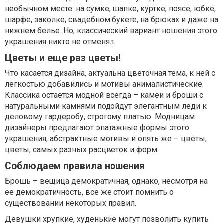
необычном месте: на сумке, шапке, куртке, поясе, юбке,
шарфе, заколке, свадебном букете, на брюках и даже на
нижнем белье. Но, классический вариант ношения этого
украшения никто не отменял.
Цветы и еще раз цветы!
Что касается дизайна, актуальна цветочная тема, к ней с
легкостью добавились и мотивы анималистические.
Классика остается модной всегда – камеи и броши с
натуральными камнями подойдут элегантным леди к
деловому гардеробу, строгому платью. Модницам
дизайнеры предлагают эпатажные формы этого
украшения, абстрактные мотивы и опять же – цветы,
цветы, самых разных расцветок и форм.
Соблюдаем правила ношения
Брошь – вещица демократичная, однако, несмотря на
ее демократичность, все же стоит помнить о
существовании некоторых правил.
Девушки хрупкие, худенькие могут позволить
купить