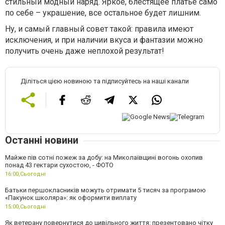
стильный модный наряд. Яркое, блестящее платье само
по себе – украшение, все остальное будет лишним.
Ну, и самый главный совет такой: правила имеют
исключения, и при наличии вкуса и фантазии можно
получить очень даже неплохой результат!
Діліться цією новиною та підписуйтесь на наші канали
Останні новини
Майже пів сотні пожеж за добу: на Миколаївщині вогонь охопив
понад 43 гектари сухостою, - ФОТО
16:00,
Сьогодні
Батьки першокласників можуть отримати 5 тисяч за програмою
«Пакунок школяра»: як оформити виплату
15:00,
Сьогодні
Як ветерану повернутися до цивільного життя: презентовано чітку