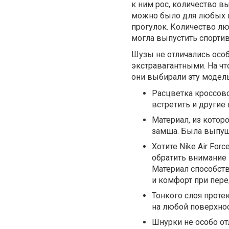
к ним рос, количество 
можно было для любых ц
прогулок. Количество лю
могла выпустить спортив
Шузы не отличались особ
экстравагантными. На ч
они выбирали эту модел
Расцветка кроссово
встретить и другие
Материал, из котор
замша. Была выпуще
Хотите Nike Air For
обратить внимание
Материал способст
и комфорт при пер
Тонкого слоя проте
на любой поверхнос
Шнурки не особо от