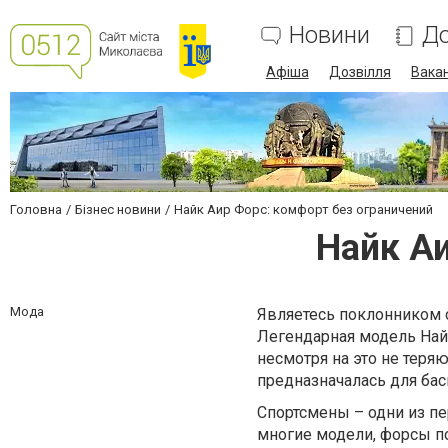
Новини
До
Афіша
Дозвілля
Вакан
Головна
Бізнес новини
Найк Аир Форс: комфорт без ограничений
Найк Аи
Мода
Являетесь поклонником 
Легендарная модель
Най
несмотря на это не теря
предназначалась для бас
Спортсмены – одни из пе
многие модели, форсы п