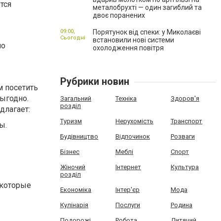
тся
металобрухті — один загиблий та
двоє поранених
09:00,
Порятунок від спеки: у Миколаєві
Сьогодні
встановили нові системи
но
охолодження повітря
Рубрики новин
м посетить
выгодно.
Загальний
Техніка
Здоров'я
розділ
длагает:
Туризм
Нерухомість
Транспорт
ы.
Будівництво
Відпочинок
Розваги
Бізнес
Меблі
Спорт
Жіночий
Інтернет
Культура
розділ
 которые
Економіка
Інтер'єр
Мода
Кулінарія
Послуги
Родина
Подорожі
Робота
Дитячий