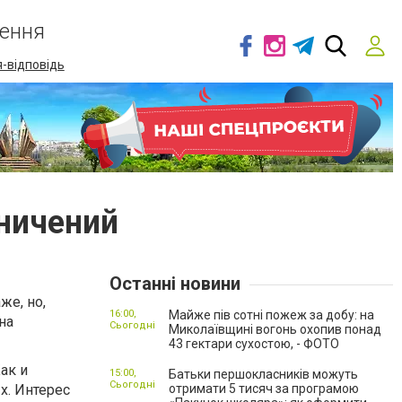
ення
-відповідь
аничений
Останні новини
же, но,
16:00,
Майже пів сотні пожеж за добу: на
на
Сьогодні
Миколаївщині вогонь охопив понад
43 гектари сухостою, - ФОТО
ак и
15:00,
Батьки першокласників можуть
Сьогодні
х. Интерес
отримати 5 тисяч за програмою