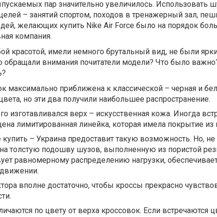
выпускаемых пар значительно увеличилось. Использовать 
елей – занятий спортом, походов в тренажерный зал, пеш
дей, желающих купить Nike Air Force было на порядок бол
ная компания.
ой красотой, имели немного брутальный вид, не были ярк
то обращали внимания почитатели модели? Что было важно
ь?
к максимально приближена к классической – черная и бе
 цвета, но эти два получили наибольшее распространение.
ого изготавливался верх – искусственная кожа. Иногда вст
на лимитированная линейка, которая имела покрытие из 
ce купить – Украина предоставит такую возможность. Но, не
 на толстую подошву шузов, выполненную из пористой рез
вует равномерному распределению нагрузки, обеспечивает
едвижении.
ктора вполне достаточно, чтобы кроссы прекрасно чувство
ти.
личаются по цвету от верха кроссовок. Если встречаются 