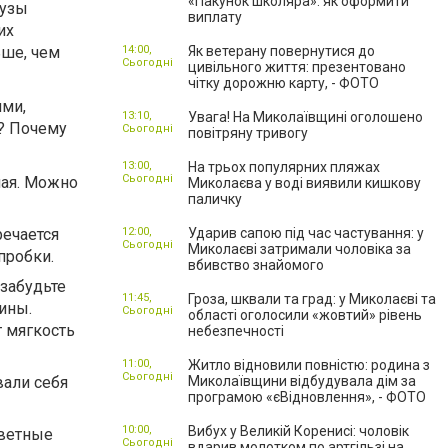
«Пакунок школяра»: як оформити
шузы
виплату
их
ьше, чем
14:00,
Як ветерану повернутися до
Сьогодні
цивільного життя: презентовано
чітку дорожню карту, - ФОТО
ими,
13:10,
Увага! На Миколаївщині оголошено
? Почему
Сьогодні
повітряну тривогу
13:00,
На трьох популярних пляжах
Сьогодні
лая. Можно
Миколаєва у воді виявили кишкову
паличку
речается
12:00,
Ударив сапою під час частування: у
Сьогодні
Миколаєві затримали чоловіка за
пробки.
вбивство знайомого
 забудьте
11:45,
Гроза, шквали та град: у Миколаєві та
ины.
Сьогодні
області оголосили «жовтий» рівень
 мягкость
небезпечності
11:00,
Житло відновили повністю: родина з
Сьогодні
вали себя
Миколаївщини відбудувала дім за
програмою «єВідновлення», - ФОТО
10:00,
Вибух у Великій Коренисі: чоловік
цветные
Сьогодні
вдарив молотком по артгільзі на