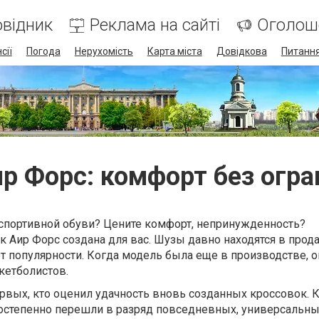
відник
Реклама на сайті
Оголош
сії
Погода
Нерухомість
Карта міста
Довідкова
Питання
р Форс: комфорт без огр
спортивной обуви? Цените комфорт, непринужденность?
к Аир Форс
создана для вас. Шузы давно находятся в прода
ют популярности. Когда модель была еще в производстве, о
кетболистов.
рвых, кто оценил удачность вновь созданных кроссовок. К
остепенно перешли в разряд повседневных, универсальны