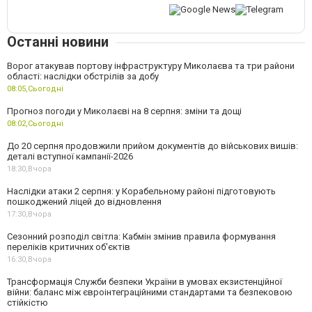
Останні новини
Ворог атакував портову інфраструктуру Миколаєва та три райони
області: наслідки обстрілів за добу
08:05,
Сьогодні
Прогноз погоди у Миколаєві на 8 серпня: зміни та дощі
08:02,
Сьогодні
До 20 серпня продовжили прийом документів до військових вишів:
деталі вступної кампанії-2026
18:30,
Вчора
Наслідки атаки 2 серпня: у Корабельному районі підготовують
пошкоджений ліцей до відновлення
17:30,
Вчора
Сезонний розподіл світла: Кабмін змінив правила формування
переліків критичних об'єктів
16:30,
Вчора
Трансформація Служби безпеки України в умовах екзистенційної
війни: баланс між євроінтеграційними стандартами та безпековою
стійкістю