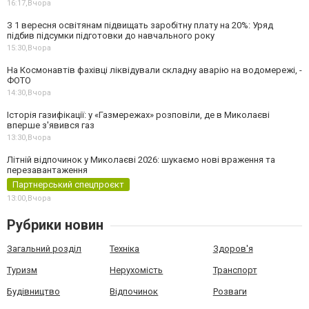
16:17,
Вчора
З 1 вересня освітянам підвищать заробітну плату на 20%: Уряд
підбив підсумки підготовки до навчального року
15:30,
Вчора
На Космонавтів фахівці ліквідували складну аварію на водомережі, -
ФОТО
14:30,
Вчора
Історія газифікації: у «Газмережах» розповіли, де в Миколаєві
вперше з'явився газ
13:30,
Вчора
Літній відпочинок у Миколаєві 2026: шукаємо нові враження та
перезавантаження
Партнерський спецпроєкт
13:00,
Вчора
Рубрики новин
Загальний розділ
Техніка
Здоров'я
Туризм
Нерухомість
Транспорт
Будівництво
Відпочинок
Розваги