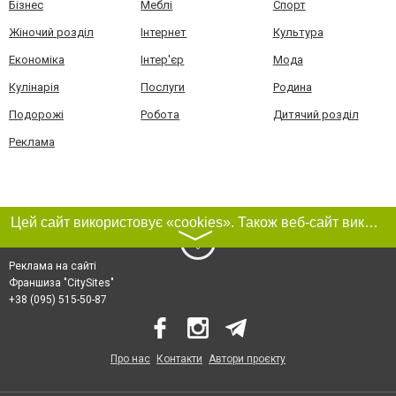
Бізнес
Меблі
Спорт
Жіночий розділ
Інтернет
Культура
Економіка
Інтер'єр
Мода
Кулінарія
Послуги
Родина
Подорожі
Робота
Дитячий розділ
Реклама
Цей сайт використовує «cookies». Також веб-сайт використовує інтернет-сервіс для збору технічних даних стосовно відвідувачів з метою отримання маркетингової та статистичної інформації. Умови обробки даних відвідувачів сайту див.
〉
Реклама на сайті
Франшиза "CitySites"
+38 (095) 515-50-87
Про нас
Контакти
Автори проєкту