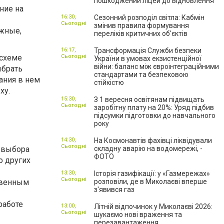
пошкоджений ліцей до відновлення
ние на
16:30,
Сезонний розподіл світла: Кабмін
Сьогодні
змінив правила формування
ежные,
переліків критичних об'єктів
16:17,
Трансформація Служби безпеки
 схеме
Сьогодні
України в умовах екзистенційної
війни: баланс між євроінтеграційними
ыбрать
стандартами та безпековою
ания в нем
стійкістю
ху.
15:30,
З 1 вересня освітянам підвищать
Сьогодні
заробітну плату на 20%: Уряд підбив
підсумки підготовки до навчального
року
14:30,
На Космонавтів фахівці ліквідували
Сьогодні
 выбора
складну аварію на водомережі, -
ФОТО
о других
13:30,
Історія газифікації: у «Газмережах»
Сьогодні
твенным
розповіли, де в Миколаєві вперше
з'явився газ
работе
13:00,
Літній відпочинок у Миколаєві 2026:
Сьогодні
шукаємо нові враження та
перезавантаження