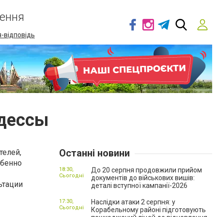
ення
-відповідь
Одессы
Останні новини
телей,
обенно
18:30,
До 20 серпня продовжили прийом
Сьогодні
документів до військових вишів:
ьтации
деталі вступної кампанії-2026
17:30,
Наслідки атаки 2 серпня: у
Сьогодні
Корабельному районі підготовують