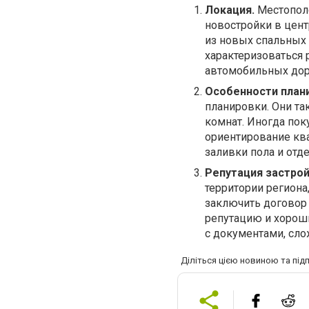
Локация.
Местополо
новостройки в цент
из новых спальных 
характеризоваться 
автомобильных доро
Особенности план
планировки. Они та
комнат. Иногда пок
ориентирование ква
заливки пола и отде
Репутация застро
территории региона
заключить договор
репутацию и хороши
с документами, сло
Діліться цією новиною та під