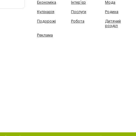
Економіка
Інтер'єр
Мода
Кулінарія
Послуги
Родина
Подорожі
Робота
Дитячий
розділ
Реклама