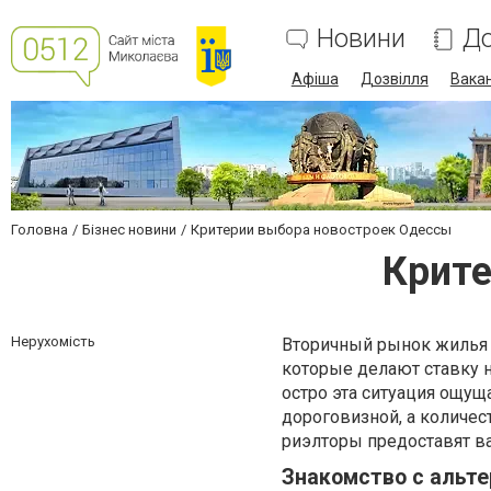
Новини
До
Афіша
Дозвілля
Вакан
Головна
Бізнес новини
Критерии выбора новостроек Одессы
Крите
Нерухомість
Вторичный рынок жилья 
которые делают ставку н
остро эта ситуация ощущ
дороговизной, а количес
риэлторы предоставят 
Знакомство с альт