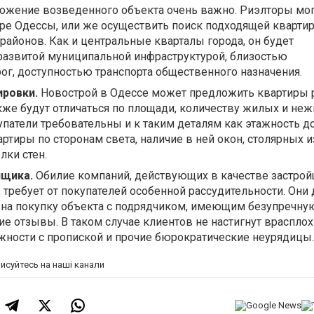
жение возведенного объекта очень важно. Риэлторы мог
ре Одессы, или же осуществить поиск подходящей кварти
районов. Как и центральные кварталы города, он будет
развитой муниципальной инфраструктурой, близостью
г, доступностью транспорта общественного назначения.
ировки.
Новострой в Одессе может предложить квартиры 
кже будут отличаться по площади, количеству жилых и не
упатели требовательны и к таким деталям как этажность д
ртиры по сторонам света, наличие в ней окон, столярных и
лки стен.
йщика.
Обилие компаний, действующих в качестве застрой
, требует от покупателей особенной рассудительности. Он
 на покупку объекта с подрядчиком, имеющим безупречну
е отзывы. В таком случае клиентов не настигнут враспло
жности с пропиской и прочие бюрократические неурядицы.
писуйтесь на наші канали