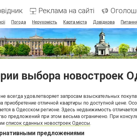
відник
Реклама на сайті
Оголош
сії
Погода
Нерухомість
Карта міста
Довідкова
Питання
рии выбора новостроек 
не всегда удовлетворяет запросам взыскательных покупа
а приобретение отличной квартиры по доступной цене. Ос
ается в Одесском регионе. Здесь недвижимость отличается
тво предложений при этом весьма ограничено. При консул
вам
список сданных новостроек Одессы
.
ернативными предложениями