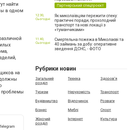
ут найти
Партнерський спецпроєкт
ры в одном
12:30,
Як миколаївцям пережити спеку:
Сьогодні
практичні поради, прохолодний
транспорт та нові локації з
«туманчиками»
различной
11:40,
Смертельна пожежа в Миколаєві та
Сьогодні
40 займань за добу: оперативне
жилых
зведення ДСНС, - ФОТО
ома,
зделий,
Рубрики новин
щиков на
и должны
Загальний
Техніка
Здоров'я
розділ
ю
х проблемы
Туризм
Нерухомість
Транспорт
Будівництво
Відпочинок
Розваги
Бізнес
Меблі
Спорт
Жіночий
Інтернет
Культура
розділ