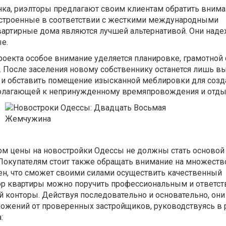
ка, риэлторы предлагают своим клиентам обратить внима
строенные в соответствии с жесткими международными
квартирные дома являются лучшей альтернативой. Они над
е.
роекта особое внимание уделяется планировке, грамотной
 После заселения новому собственнику останется лишь в
у и обставить помещение изысканной меблировки для созд
олагающей к непринужденному времяпровождения и отды
м цены на новостройки Одессы не должны стать основой
Покупателям стоит также обращать внимание на множеств
рен, что сможет своими силами осуществить качественный
ор квартиры можно поручить профессиональным и ответс
 конторы. Действуя последовательно и основательно, они
ложений от проверенных застройщиков, руководствуясь в 
: