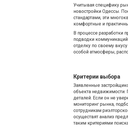
Учитывая специфику рын
новостройки Одессы. По
стандартами, эти много
комфортные и практичны
В процессе разработки п
подводки коммуникаций.
отделку по своему вкус
особой атмосферы, расп
Критерии выбора
Заявленные застройщико
объекта недвижимости. 
деталей. Если он не уве
мониторинг рынка, подб
сотрудникам риэлторской
осуществят анализ пред
таким критериями поиска