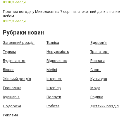
08:10,
Сьогодні
Прогноз погоди у Миколаєві на 7 серпня: спекотний день з ясним
небом
08:02,
Сьогодні
Рубрики новин
Загальний розділ
Техніка
Здоров'я
Туризм
Нерухомість
Транспорт
Будівництво
Відпочинок
Розваги
Бізнес
Меблі
Спорт
Жіночий розділ
Інтернет
Культура
Економіка
Інтер'єр
Мода
Кулінарія
Послуги
Родина
Подорожі
Робота
Дитячий розділ
Реклама