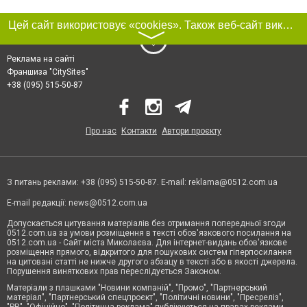
Цей сайт використовує «cookies». Також веб-сайт використовує інтернет-сервіс для збору технічних даних стосовно відвідувачів з метою отримання маркетингової та статистичної інформації. Умови обробки даних відвідувачів сайту див.
〉
Реклама на сайті
Франшиза "CitySites"
+38 (095) 515-50-87
Про нас
Контакти
Автори проєкту
З питань реклами: +38 (095) 515-50-87. E-mail:
reklama@0512.com.ua
E-mail редакції:
news@0512.com.ua
Допускається цитування матеріалів без отримання попередньої згоди
0512.com.ua за умови розміщення в тексті обов'язкового посилання на
0512.com.ua - Сайт міста Миколаєва. Для інтернет-видань обов'язкове
розміщення прямого, відкритого для пошукових систем гіперпосилання
на цитовані статті не нижче другого абзацу в тексті або в якості джерела.
Порушення виняткових прав переслідується Законом.
Матеріали з плашками "Новини компаній", "Промо", "Партнерський
матеріал", "Партнерський спецпроєкт", "Політичні новини", "Пресреліз",
"PR", "Офіційно", "Політична реклама" публікуються на правах реклами.