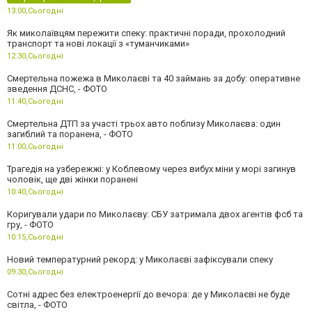
13:00,
Сьогодні
Як миколаївцям пережити спеку: практичні поради, прохолодний
транспорт та нові локації з «туманчиками»
12:30,
Сьогодні
Смертельна пожежа в Миколаєві та 40 займань за добу: оперативне
зведення ДСНС, - ФОТО
11:40,
Сьогодні
Смертельна ДТП за участі трьох авто поблизу Миколаєва: один
загиблий та поранена, - ФОТО
11:00,
Сьогодні
Трагедія на узбережжі: у Коблевому через вибух міни у морі загинув
чоловік, ще дві жінки поранені
10:40,
Сьогодні
Коригували удари по Миколаєву: СБУ затримала двох агентів фсб та
гру, - ФОТО
10:15,
Сьогодні
Новий температурний рекорд: у Миколаєві зафіксували спеку
09:30,
Сьогодні
Сотні адрес без електроенергії до вечора: де у Миколаєві не буде
світла, - ФОТО