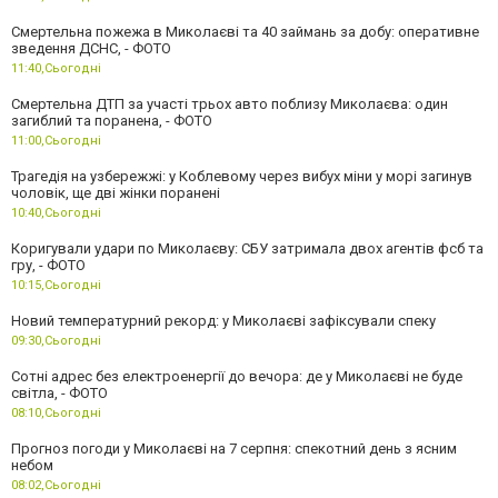
Смертельна пожежа в Миколаєві та 40 займань за добу: оперативне
зведення ДСНС, - ФОТО
11:40,
Сьогодні
Смертельна ДТП за участі трьох авто поблизу Миколаєва: один
загиблий та поранена, - ФОТО
11:00,
Сьогодні
Трагедія на узбережжі: у Коблевому через вибух міни у морі загинув
чоловік, ще дві жінки поранені
10:40,
Сьогодні
Коригували удари по Миколаєву: СБУ затримала двох агентів фсб та
гру, - ФОТО
10:15,
Сьогодні
Новий температурний рекорд: у Миколаєві зафіксували спеку
09:30,
Сьогодні
Сотні адрес без електроенергії до вечора: де у Миколаєві не буде
світла, - ФОТО
08:10,
Сьогодні
Прогноз погоди у Миколаєві на 7 серпня: спекотний день з ясним
небом
08:02,
Сьогодні