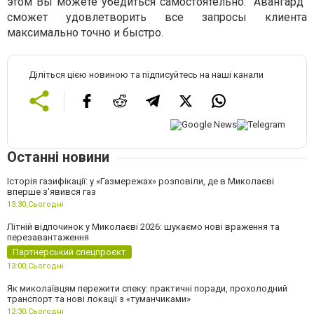
этом Вы можете убедиться самостоятельно: "Авангард"
сможет удовлетворить все запросы клиента
максимально точно и быстро.
Діліться цією новиною та підписуйтесь на наші канали
Останні новини
Історія газифікації: у «Газмережах» розповіли, де в Миколаєві
вперше з'явився газ
13:30,
Сьогодні
Літній відпочинок у Миколаєві 2026: шукаємо нові враження та
перезавантаження
Партнерський спецпроєкт
13:00,
Сьогодні
Як миколаївцям пережити спеку: практичні поради, прохолодний
транспорт та нові локації з «туманчиками»
12:30,
Сьогодні