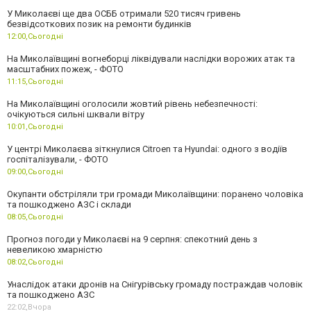
У Миколаєві ще два ОСББ отримали 520 тисяч гривень
безвідсоткових позик на ремонти будинків
12:00,
Сьогодні
На Миколаївщині вогнеборці ліквідували наслідки ворожих атак та
масштабних пожеж, - ФОТО
11:15,
Сьогодні
На Миколаївщині оголосили жовтий рівень небезпечності:
очікуються сильні шквали вітру
10:01,
Сьогодні
У центрі Миколаєва зіткнулися Citroen та Hyundai: одного з водіїв
госпіталізували, - ФОТО
09:00,
Сьогодні
Окупанти обстріляли три громади Миколаївщини: поранено чоловіка
та пошкоджено АЗС і склади
08:05,
Сьогодні
Прогноз погоди у Миколаєві на 9 серпня: спекотний день з
невеликою хмарністю
08:02,
Сьогодні
Унаслідок атаки дронів на Снігурівську громаду постраждав чоловік
та пошкоджено АЗС
22:02,
Вчора