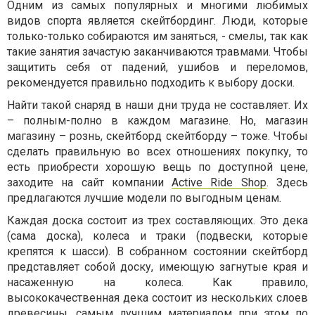
Одним из самых популярных и многими любимых
видов спорта является скейтбординг. Люди, которые
только-только собираются им заняться, - смелы, так как
такие занятия зачастую заканчиваются травмами. Чтобы
защитить себя от падений, ушибов и переломов,
рекомендуется правильно подходить к выбору доски.
Найти такой снаряд в наши дни труда не составляет. Их
– полным-полно в каждом магазине. Но, магазин
магазину – рознь, скейтборд скейтборду – тоже. Чтобы
сделать правильную во всех отношениях покупку, то
есть приобрести хорошую вещь по доступной цене,
заходите на сайт компании
Active Ride Shop
. Здесь
предлагаются лучшие модели по выгодным ценам.
Каждая доска состоит из трех составляющих. Это дека
(сама доска), колеса и траки (подвески, которые
крепятся к шасси). В собранном состоянии скейтборд
представляет собой доску, имеющую загнутые края и
насаженную на колеса. Как правило,
высококачественная дека состоит из нескольких слоев
древесины, самым лучшим материалом при этом по