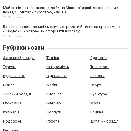
Майже пів сотні пожеж за добу: на Миколаївщині вогонь охопив
понад 43 гектари сухостою, - ФОТО
16:00,
Вчора
Батьки першокласників можуть отримати 5 тисяч за програмою
«Пакунок школяра»: як оформити виплату
15:00,
Вчора
Рубрики новин
Загальний розділ
Техніка
Здоров'я
Туризм
Нерухомість
Транспорт
Будівництво
Відпочинок
Розваги
Бізнес
Меблі
Спорт
Жіночий розділ
Інтернет
Культура
Економіка
Інтер'єр
Мода
Кулінарія
Послуги
Родина
Подорожі
Робота
Дитячий розділ
Реклама