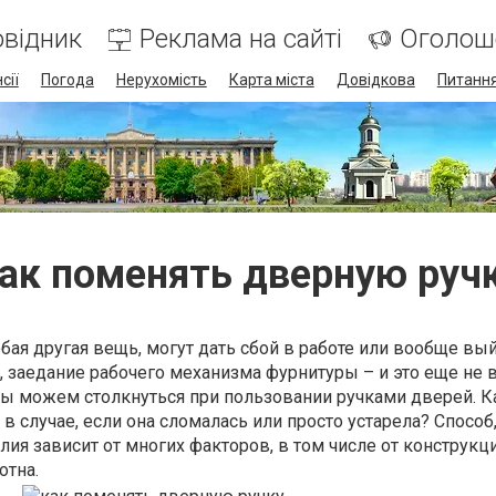
відник
Реклама на сайті
Оголош
сії
Погода
Нерухомість
Карта міста
Довідкова
Питання
ак поменять дверную руч
бая другая вещь, могут дать сбой в работе или вообще вый
п, заедание рабочего механизма фурнитуры – и это еще не 
ы можем столкнуться при пользовании ручками дверей. К
в случае, если она сломалась или просто устарела? Способ
ия зависит от многих факторов, в том числе от конструкц
отна.