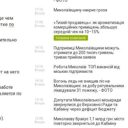
- ФОТО
17:10,
Миколаївщину накриє гроза
Вчора
де чем
17:00,
«Тихий продавець»: як ароматизація
етке
по
Вчора
комерційних приміщень збільшує
середній чек на 10–15%
Новини компаній
ительно
16:10,
Підприємці Миколаївщини можуть
Вчора
отримати до 200 тисяч гривень:
триває прийом заявок
15:10,
Робота Миколаїв: ТОП вакансій від
Вчора
т на него
міських підприємств
14:10,
Вогонь ледь не знищив ліс на
Вчора
Миколаївщині: за добу рятувальники
работе
ліквідували 31 пожежу, - ФОТО
ляется по
13:10,
Депутати Миколаївської міськради
Вчора
звернулися до Верховної Ради та
Кабміну через дефіцит бюджету
).
12:00,
Миколаєву бракує 1,1 млрд грн: місто
Вчора
повторно звернеться до Кабміну