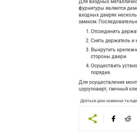
Для входных металличес
фурнитуры является демо
входных дверях нескольк
замком. Последовательн
Отсоединить держат
Снять держатель и 
Выкрутить крепежны
стороны двери.
Осуществить устано
порядке.
Для осуществления монта
шуруповерт, гаечный кл
Діліться цією новиною та під