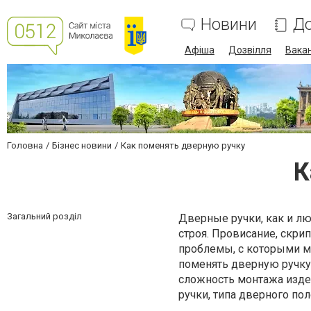
Новини
До
Афіша
Дозвілля
Вакан
Головна
Бізнес новини
Как поменять дверную ручку
К
Загальний розділ
Дверные ручки, как и лю
строя. Провисание, скри
проблемы, с которыми м
поменять дверную ручку 
сложность монтажа издел
ручки, типа дверного пол