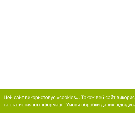
Цей сайт використовує «cookies». Також веб-сайт викорис
та статистичної інформації. Умови обробки даних відвідув
Приєднуйтесь до 
Реклама на сайті
Франшиза "CitySites"
+38 (095) 515-50-87
Про нас
Контакт