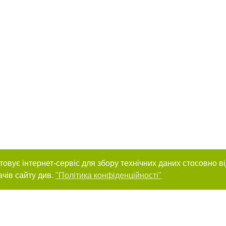
товує інтернет-сервіс для збору технічних даних стосовно в
ачів сайту див.
"Політика конфіденційності"
нас :
и
Автори проєкту