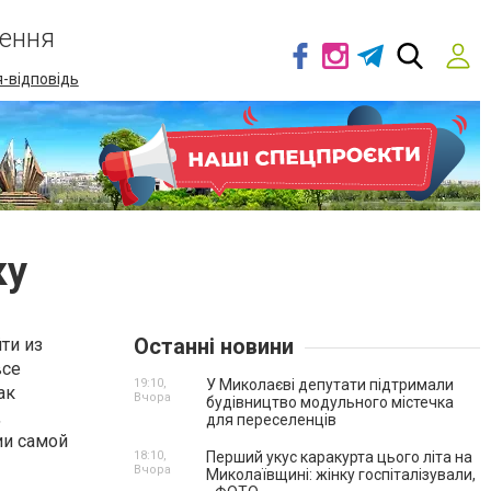
ення
-відповідь
ку
Останні новини
ти из
все
19:10,
У Миколаєві депутати підтримали
ак
Вчора
будівництво модульного містечка
,
для переселенців
ии самой
18:10,
Перший укус каракурта цього літа на
Вчора
Миколаївщині: жінку госпіталізували,