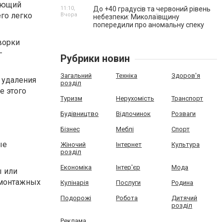
рующий
11:10,
До +40 градусів та червоний рівень
го легко
Вчора
небезпеки: Миколаївщину
попередили про аномальну спеку
ворки
–
Рубрики новин
Загальний
Техніка
Здоров'я
 удаления
розділ
е этого
Туризм
Нерухомість
Транспорт
Будівництво
Відпочинок
Розваги
Бізнес
Меблі
Спорт
ые
Жіночий
Інтернет
Культура
розділ
Економіка
Інтер'єр
Мода
ы или
 монтажных
Кулінарія
Послуги
Родина
Подорожі
Робота
Дитячий
розділ
Реклама