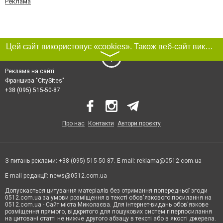
Реклама
Цей сайт використовує «cookies». Також веб-сайт використовує інтернет-сервіс для збору технічних даних стосовно відвідувачів з метою отримання маркетингової та статистичної інформації. Умови обробки даних відвідувачів сайту див.
〉
Реклама на сайті
Франшиза "CitySites"
+38 (095) 515-50-87
Про нас
Контакти
Автори проєкту
З питань реклами: +38 (095) 515-50-87. E-mail:
reklama@0512.com.ua
E-mail редакції:
news@0512.com.ua
Допускається цитування матеріалів без отримання попередньої згоди
0512.com.ua за умови розміщення в тексті обов'язкового посилання на
0512.com.ua - Сайт міста Миколаєва. Для інтернет-видань обов'язкове
розміщення прямого, відкритого для пошукових систем гіперпосилання
на цитовані статті не нижче другого абзацу в тексті або в якості джерела.