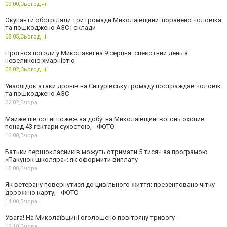
09:00,
Сьогодні
Окупанти обстріляли три громади Миколаївщини: поранено чоловіка
та пошкоджено АЗС і склади
08:05,
Сьогодні
Прогноз погоди у Миколаєві на 9 серпня: спекотний день з
невеликою хмарністю
08:02,
Сьогодні
Унаслідок атаки дронів на Снігурівську громаду постраждав чоловік
та пошкоджено АЗС
22:02,
Вчора
Майже пів сотні пожеж за добу: на Миколаївщині вогонь охопив
понад 43 гектари сухостою, - ФОТО
16:00,
Вчора
Батьки першокласників можуть отримати 5 тисяч за програмою
«Пакунок школяра»: як оформити виплату
15:00,
Вчора
Як ветерану повернутися до цивільного життя: презентовано чітку
дорожню карту, - ФОТО
14:00,
Вчора
Увага! На Миколаївщині оголошено повітряну тривогу
13:10,
Вчора