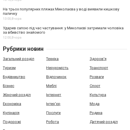
На трьох популярних пляжах Миколаєва у воді виявили кишкову
паличку
13:00,
Вчора
Ударив сапою під час частування: у Миколаєві затримали чоловіка
за вбивство знайомого
12:00,
Вчора
Рубрики новин
Загальний розділ
Техніка
Здоров'я
Туризм
Нерухомість
Транспорт
Будівництво
Відпочинок
Розваги
Бізнес
Меблі
Спорт
Жіночий розділ
Інтернет
Культура
Економіка
Інтер'єр
Мода
Кулінарія
Послуги
Родина
Подорожі
Робота
Дитячий розділ