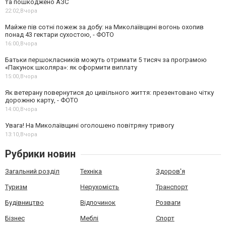
та пошкоджено АЗС
22:02,
Вчора
Майже пів сотні пожеж за добу: на Миколаївщині вогонь охопив
понад 43 гектари сухостою, - ФОТО
16:00,
Вчора
Батьки першокласників можуть отримати 5 тисяч за програмою
«Пакунок школяра»: як оформити виплату
15:00,
Вчора
Як ветерану повернутися до цивільного життя: презентовано чітку
дорожню карту, - ФОТО
14:00,
Вчора
Увага! На Миколаївщині оголошено повітряну тривогу
13:10,
Вчора
Рубрики новин
Загальний розділ
Техніка
Здоров'я
Туризм
Нерухомість
Транспорт
Будівництво
Відпочинок
Розваги
Бізнес
Меблі
Спорт