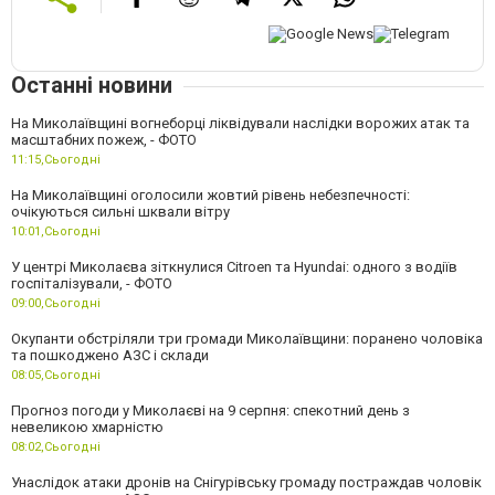
Останні новини
На Миколаївщині вогнеборці ліквідували наслідки ворожих атак та
масштабних пожеж, - ФОТО
11:15,
Сьогодні
На Миколаївщині оголосили жовтий рівень небезпечності:
очікуються сильні шквали вітру
10:01,
Сьогодні
У центрі Миколаєва зіткнулися Citroen та Hyundai: одного з водіїв
госпіталізували, - ФОТО
09:00,
Сьогодні
Окупанти обстріляли три громади Миколаївщини: поранено чоловіка
та пошкоджено АЗС і склади
08:05,
Сьогодні
Прогноз погоди у Миколаєві на 9 серпня: спекотний день з
невеликою хмарністю
08:02,
Сьогодні
Унаслідок атаки дронів на Снігурівську громаду постраждав чоловік