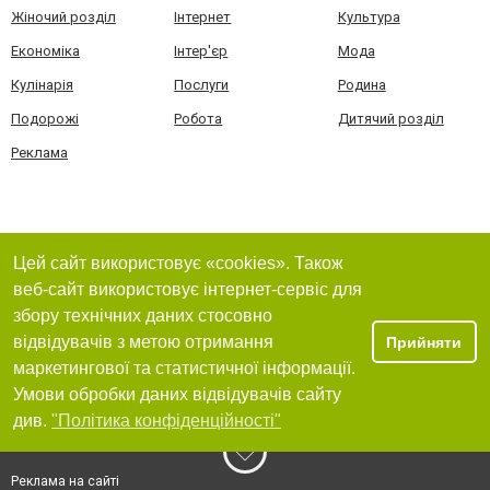
Жіночий розділ
Інтернет
Культура
Економіка
Інтер'єр
Мода
Кулінарія
Послуги
Родина
Подорожі
Робота
Дитячий розділ
Реклама
Цей сайт використовує «cookies». Також
веб-сайт використовує інтернет-сервіс для
збору технічних даних стосовно
відвідувачів з метою отримання
Прийняти
маркетингової та статистичної інформації.
Умови обробки даних відвідувачів сайту
див.
"Політика конфіденційності"
Реклама на сайті