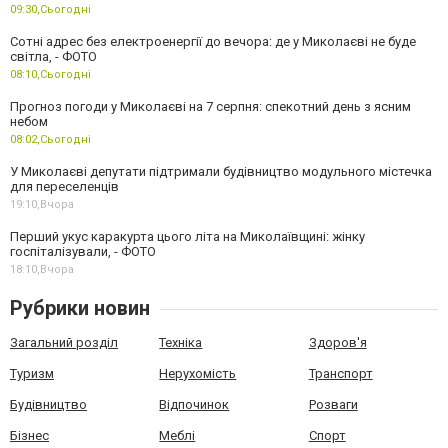
09:30,
Сьогодні
Сотні адрес без електроенергії до вечора: де у Миколаєві не буде
світла, - ФОТО
08:10,
Сьогодні
Прогноз погоди у Миколаєві на 7 серпня: спекотний день з ясним
небом
08:02,
Сьогодні
У Миколаєві депутати підтримали будівництво модульного містечка
для переселенців
19:10,
Вчора
Перший укус каракурта цього літа на Миколаївщині: жінку
госпіталізували, - ФОТО
18:10,
Вчора
Рубрики новин
Загальний розділ
Техніка
Здоров'я
Туризм
Нерухомість
Транспорт
Будівництво
Відпочинок
Розваги
Бізнес
Меблі
Спорт