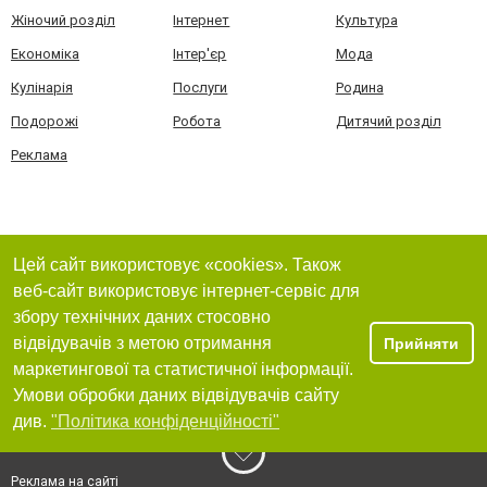
Жіночий розділ
Інтернет
Культура
Економіка
Інтер'єр
Мода
Кулінарія
Послуги
Родина
Подорожі
Робота
Дитячий розділ
Реклама
Цей сайт використовує «cookies». Також
веб-сайт використовує інтернет-сервіс для
збору технічних даних стосовно
відвідувачів з метою отримання
Прийняти
маркетингової та статистичної інформації.
Умови обробки даних відвідувачів сайту
див.
"Політика конфіденційності"
Реклама на сайті