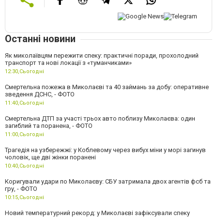
Останні новини
Як миколаївцям пережити спеку: практичні поради, прохолодний
транспорт та нові локації з «туманчиками»
12:30,
Сьогодні
Смертельна пожежа в Миколаєві та 40 займань за добу: оперативне
зведення ДСНС, - ФОТО
11:40,
Сьогодні
Смертельна ДТП за участі трьох авто поблизу Миколаєва: один
загиблий та поранена, - ФОТО
11:00,
Сьогодні
Трагедія на узбережжі: у Коблевому через вибух міни у морі загинув
чоловік, ще дві жінки поранені
10:40,
Сьогодні
Коригували удари по Миколаєву: СБУ затримала двох агентів фсб та
гру, - ФОТО
10:15,
Сьогодні
Новий температурний рекорд: у Миколаєві зафіксували спеку